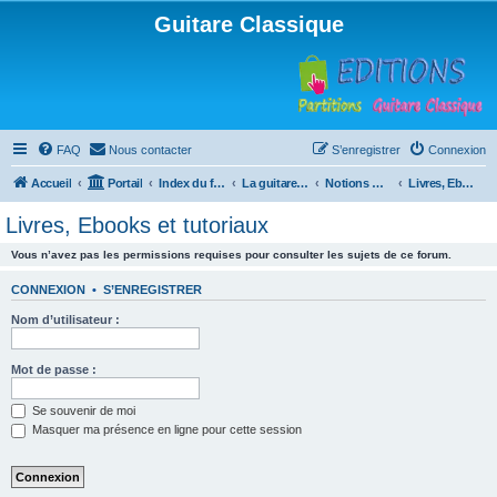
Guitare Classique
FAQ
Nous contacter
S’enregistrer
Connexion
Accueil
Portail
Index du forum
La guitare : instrument, cours et théorie
Notions musicales
Livres, Ebooks et tutoriaux
Livres, Ebooks et tutoriaux
Vous n’avez pas les permissions requises pour consulter les sujets de ce forum.
CONNEXION
•
S’ENREGISTRER
Nom d’utilisateur :
Mot de passe :
Se souvenir de moi
Masquer ma présence en ligne pour cette session