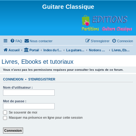
Guitare Classique
FAQ
Nous contacter
S’enregistrer
Connexion
Accueil
Portail
Index du forum
La guitare : instrument, cours et théorie
Notions musicales
Livres, Ebooks et tutoriaux
Livres, Ebooks et tutoriaux
Vous n’avez pas les permissions requises pour consulter les sujets de ce forum.
CONNEXION
•
S’ENREGISTRER
Nom d’utilisateur :
Mot de passe :
Se souvenir de moi
Masquer ma présence en ligne pour cette session