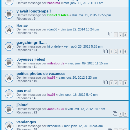
Dernier message par
zacolma
«
mer. janv. 11, 2017 11:41 am
y avait longtemps!!
Dernier message par
Daniel d'Arles
«
dim. avr. 19, 2015 12:55 pm
Réponses :
9
Hanaë
Dernier message par
rdan06
«
dim. juin 22, 2014 10:24 pm
Réponses :
40
1
2
3
gargchimgriff.....
Dernier message par
hirondelle
«
ven. août 23, 2013 5:28 pm
Réponses :
51
1
2
3
4
Joyeuses Fêtes!
Dernier message par
milsabords
«
mer. janv. 09, 2013 11:15 am
Réponses :
11
petites photos de vacances
Dernier message par
isa95
«
sam. oct. 20, 2012 9:23 am
Réponses :
49
1
2
3
4
pas mal
Dernier message par
isa95
«
dim. sept. 16, 2012 5:40 pm
Réponses :
4
j'aime!
Dernier message par
Jacquou25
«
ven. avr. 13, 2012 9:57 am
Réponses :
21
1
2
vendanges
Dernier message par
hirondelle
«
mar. janv. 12, 2010 6:44 am
Réponses :
35