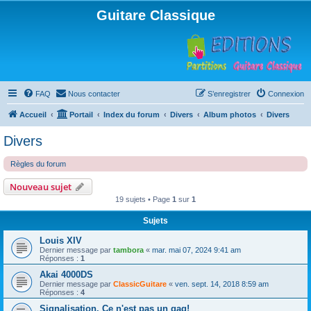
Guitare Classique
FAQ
Nous contacter
S’enregistrer
Connexion
Accueil
Portail
Index du forum
Divers
Album photos
Divers
Divers
Règles du forum
Nouveau sujet
19 sujets • Page
1
sur
1
Sujets
Louis XIV
Dernier message par
tambora
«
mar. mai 07, 2024 9:41 am
Réponses :
1
Akai 4000DS
Dernier message par
ClassicGuitare
«
ven. sept. 14, 2018 8:59 am
Réponses :
4
Signalisation. Ce n'est pas un gag!