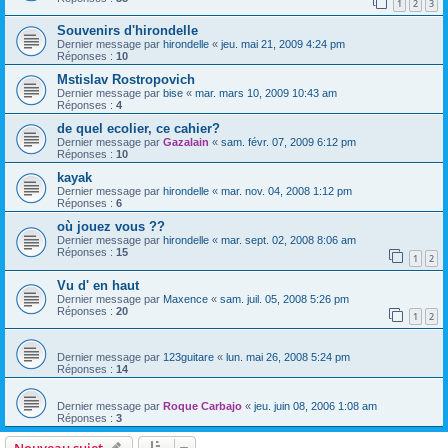
1
2
3
Souvenirs d'hirondelle
Dernier message par
hirondelle
«
jeu. mai 21, 2009 4:24 pm
Réponses :
10
Mstislav Rostropovich
Dernier message par
bise
«
mar. mars 10, 2009 10:43 am
Réponses :
4
de quel ecolier, ce cahier?
Dernier message par
Gazalain
«
sam. févr. 07, 2009 6:12 pm
Réponses :
10
kayak
Dernier message par
hirondelle
«
mar. nov. 04, 2008 1:12 pm
Réponses :
6
où jouez vous ??
Dernier message par
hirondelle
«
mar. sept. 02, 2008 8:06 am
Réponses :
15
1
2
Vu d' en haut
Dernier message par
Maxence
«
sam. juil. 05, 2008 5:26 pm
Réponses :
20
1
2
Dernier message par
123guitare
«
lun. mai 26, 2008 5:24 pm
Réponses :
14
Dernier message par
Roque Carbajo
«
jeu. juin 08, 2006 1:08 am
Réponses :
3