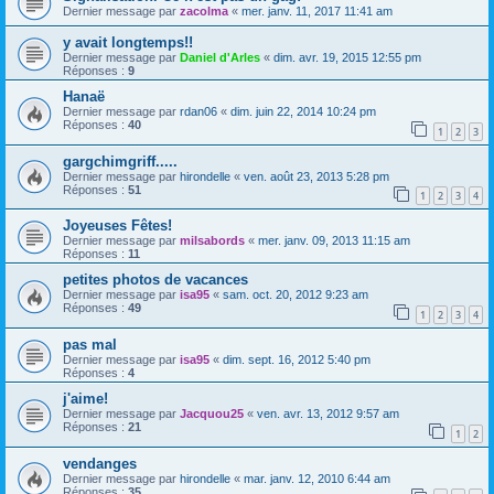
Dernier message par
zacolma
«
mer. janv. 11, 2017 11:41 am
y avait longtemps!!
Dernier message par
Daniel d'Arles
«
dim. avr. 19, 2015 12:55 pm
Réponses :
9
Hanaë
Dernier message par
rdan06
«
dim. juin 22, 2014 10:24 pm
Réponses :
40
1
2
3
gargchimgriff.....
Dernier message par
hirondelle
«
ven. août 23, 2013 5:28 pm
Réponses :
51
1
2
3
4
Joyeuses Fêtes!
Dernier message par
milsabords
«
mer. janv. 09, 2013 11:15 am
Réponses :
11
petites photos de vacances
Dernier message par
isa95
«
sam. oct. 20, 2012 9:23 am
Réponses :
49
1
2
3
4
pas mal
Dernier message par
isa95
«
dim. sept. 16, 2012 5:40 pm
Réponses :
4
j'aime!
Dernier message par
Jacquou25
«
ven. avr. 13, 2012 9:57 am
Réponses :
21
1
2
vendanges
Dernier message par
hirondelle
«
mar. janv. 12, 2010 6:44 am
Réponses :
35