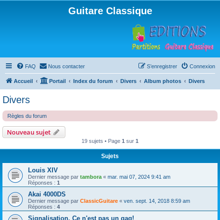
Guitare Classique
FAQ
Nous contacter
S’enregistrer
Connexion
Accueil
Portail
Index du forum
Divers
Album photos
Divers
Divers
Règles du forum
Nouveau sujet
19 sujets • Page
1
sur
1
Sujets
Louis XIV
Dernier message par
tambora
«
mar. mai 07, 2024 9:41 am
Réponses :
1
Akai 4000DS
Dernier message par
ClassicGuitare
«
ven. sept. 14, 2018 8:59 am
Réponses :
4
Signalisation. Ce n'est pas un gag!