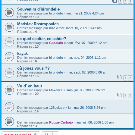
1
2
3
Souvenirs d'hirondelle
Dernier message par
hirondelle
«
jeu. mai 21, 2009 4:24 pm
Réponses :
10
Mstislav Rostropovich
Dernier message par
bise
«
mar. mars 10, 2009 10:43 am
Réponses :
4
de quel ecolier, ce cahier?
Dernier message par
Gazalain
«
sam. févr. 07, 2009 6:12 pm
Réponses :
10
kayak
Dernier message par
hirondelle
«
mar. nov. 04, 2008 1:12 pm
Réponses :
6
où jouez vous ??
Dernier message par
hirondelle
«
mar. sept. 02, 2008 8:06 am
Réponses :
15
1
2
Vu d' en haut
Dernier message par
Maxence
«
sam. juil. 05, 2008 5:26 pm
Réponses :
20
1
2
Dernier message par
123guitare
«
lun. mai 26, 2008 5:24 pm
Réponses :
14
Dernier message par
Roque Carbajo
«
jeu. juin 08, 2006 1:08 am
Réponses :
3