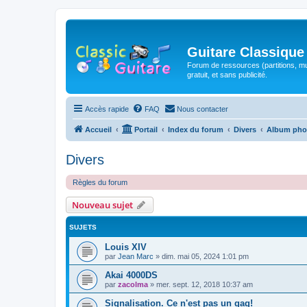
Guitare Classique
Forum de ressources (partitions, mu
gratuit, et sans publicité.
Accès rapide
FAQ
Nous contacter
Accueil
Portail
Index du forum
Divers
Album pho
Divers
Règles du forum
Nouveau sujet
SUJETS
Louis XIV
par
Jean Marc
»
dim. mai 05, 2024 1:01 pm
Akai 4000DS
par
zacolma
»
mer. sept. 12, 2018 10:37 am
Signalisation. Ce n'est pas un gag!