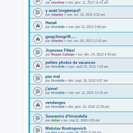
par
zacolma
»
mer. janv. 11, 2017 11:41 am
y avait longtemps!!
par
rolanbo
»
mer. avr. 15, 2015 3:32 pm
Hanaë
par
hirondelle
»
mer. juin 12, 2013 3:46 pm
gargchimgriff.....
par
rolanbo
»
ven. avr. 05, 2013 12:42 pm
Joyeuses Fêtes!
par
Roque Carbajo
»
lun. déc. 24, 2012 4:43 pm
petites photos de vacances
par
hirondelle
»
sam. août 25, 2012 7:43 pm
pas mal
par
hirondelle
»
dim. sept. 16, 2012 9:57 am
j'aime!
par
hirondelle
»
mer. avr. 11, 2012 12:18 pm
vendanges
par
hirondelle
»
dim. janv. 10, 2010 12:35 pm
Souvenirs d'hirondelle
par
didier
»
lun. mai 11, 2009 4:39 pm
Mstislav Rostropovich
par
bise
»
lun. mars 09, 2009 11:54 pm