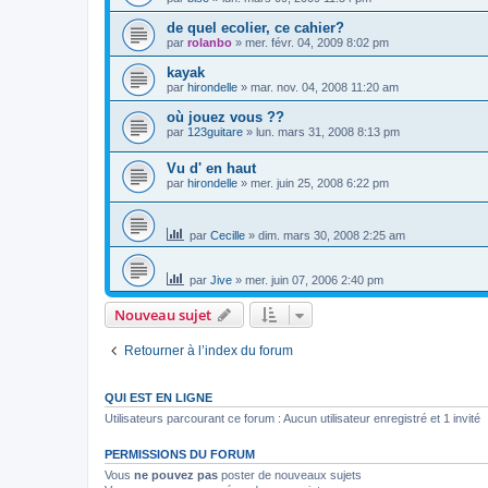
de quel ecolier, ce cahier?
par
rolanbo
»
mer. févr. 04, 2009 8:02 pm
kayak
par
hirondelle
»
mar. nov. 04, 2008 11:20 am
où jouez vous ??
par
123guitare
»
lun. mars 31, 2008 8:13 pm
Vu d' en haut
par
hirondelle
»
mer. juin 25, 2008 6:22 pm
par
Cecille
»
dim. mars 30, 2008 2:25 am
par
Jive
»
mer. juin 07, 2006 2:40 pm
Nouveau sujet
Retourner à l’index du forum
QUI EST EN LIGNE
Utilisateurs parcourant ce forum : Aucun utilisateur enregistré et 1 invité
PERMISSIONS DU FORUM
Vous
ne pouvez pas
poster de nouveaux sujets