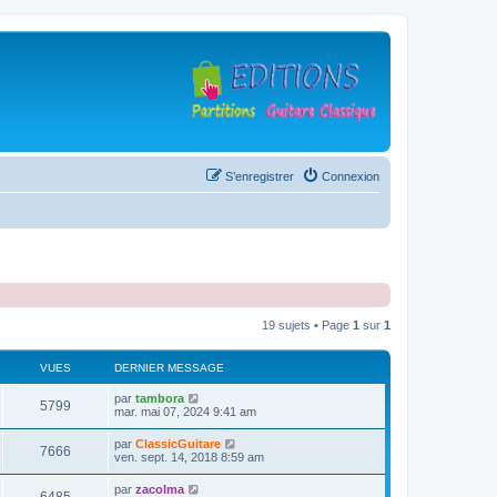
S’enregistrer
Connexion
19 sujets • Page
1
sur
1
VUES
DERNIER MESSAGE
D
par
tambora
V
5799
e
mar. mai 07, 2024 9:41 am
r
u
n
D
par
ClassicGuitare
V
7666
i
e
ven. sept. 14, 2018 8:59 am
e
e
r
r
u
n
D
par
zacolma
s
m
V
i