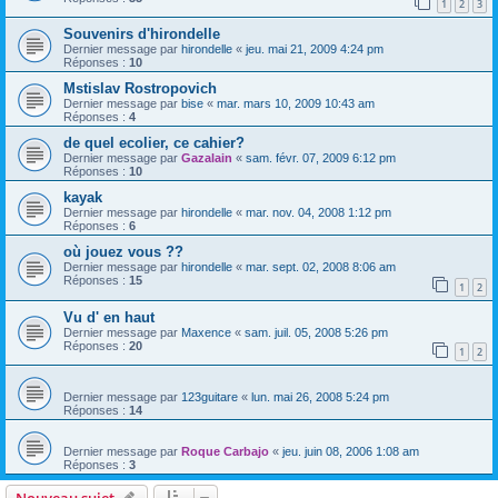
1
2
3
Souvenirs d'hirondelle
Dernier message par
hirondelle
«
jeu. mai 21, 2009 4:24 pm
Réponses :
10
Mstislav Rostropovich
Dernier message par
bise
«
mar. mars 10, 2009 10:43 am
Réponses :
4
de quel ecolier, ce cahier?
Dernier message par
Gazalain
«
sam. févr. 07, 2009 6:12 pm
Réponses :
10
kayak
Dernier message par
hirondelle
«
mar. nov. 04, 2008 1:12 pm
Réponses :
6
où jouez vous ??
Dernier message par
hirondelle
«
mar. sept. 02, 2008 8:06 am
Réponses :
15
1
2
Vu d' en haut
Dernier message par
Maxence
«
sam. juil. 05, 2008 5:26 pm
Réponses :
20
1
2
Dernier message par
123guitare
«
lun. mai 26, 2008 5:24 pm
Réponses :
14
Dernier message par
Roque Carbajo
«
jeu. juin 08, 2006 1:08 am
Réponses :
3