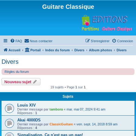
Guitare Classique
FAQ
Nous contacter
S’enregistrer
Connexion
Accueil
Portail
Index du forum
Divers
Album photos
Divers
Divers
Règles du forum
Nouveau sujet
19 sujets • Page
1
sur
1
Sujets
Louis XIV
Dernier message par
tambora
«
mar. mai 07, 2024 9:41 am
Réponses :
1
Akai 4000DS
Dernier message par
ClassicGuitare
«
ven. sept. 14, 2018 8:59 am
Réponses :
4
Signalisation. Ce n'est pas un gag!