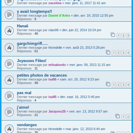
Dernier message par
zacolma
«
mer. janv. 11, 2017 11:41 am
y avait longtemps!!
Dernier message par
Daniel d'Arles
«
dim. avr. 19, 2015 12:55 pm
Réponses :
9
Hanaë
Dernier message par
rdan06
«
dim. juin 22, 2014 10:24 pm
Réponses :
40
1
2
3
gargchimgriff.....
Dernier message par
hirondelle
«
ven. août 23, 2013 5:28 pm
Réponses :
51
1
2
3
4
Joyeuses Fêtes!
Dernier message par
milsabords
«
mer. janv. 09, 2013 11:15 am
Réponses :
11
petites photos de vacances
Dernier message par
isa95
«
sam. oct. 20, 2012 9:23 am
Réponses :
49
1
2
3
4
pas mal
Dernier message par
isa95
«
dim. sept. 16, 2012 5:40 pm
Réponses :
4
j'aime!
Dernier message par
Jacquou25
«
ven. avr. 13, 2012 9:57 am
Réponses :
21
1
2
vendanges
Dernier message par
hirondelle
«
mar. janv. 12, 2010 6:44 am
Réponses :
35