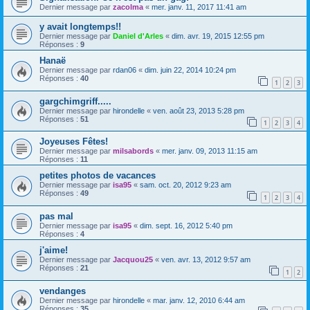
Dernier message par
zacolma
«
mer. janv. 11, 2017 11:41 am
y avait longtemps!!
Dernier message par
Daniel d'Arles
«
dim. avr. 19, 2015 12:55 pm
Réponses :
9
Hanaë
Dernier message par
rdan06
«
dim. juin 22, 2014 10:24 pm
Réponses :
40
1
2
3
gargchimgriff.....
Dernier message par
hirondelle
«
ven. août 23, 2013 5:28 pm
Réponses :
51
1
2
3
4
Joyeuses Fêtes!
Dernier message par
milsabords
«
mer. janv. 09, 2013 11:15 am
Réponses :
11
petites photos de vacances
Dernier message par
isa95
«
sam. oct. 20, 2012 9:23 am
Réponses :
49
1
2
3
4
pas mal
Dernier message par
isa95
«
dim. sept. 16, 2012 5:40 pm
Réponses :
4
j'aime!
Dernier message par
Jacquou25
«
ven. avr. 13, 2012 9:57 am
Réponses :
21
1
2
vendanges
Dernier message par
hirondelle
«
mar. janv. 12, 2010 6:44 am
Réponses :
35