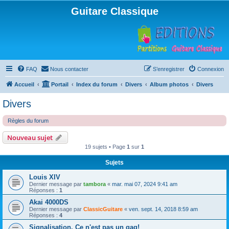
Guitare Classique
FAQ
Nous contacter
S’enregistrer
Connexion
Accueil
Portail
Index du forum
Divers
Album photos
Divers
Divers
Règles du forum
Nouveau sujet
19 sujets • Page
1
sur
1
Sujets
Louis XIV
Dernier message par
tambora
«
mar. mai 07, 2024 9:41 am
Réponses :
1
Akai 4000DS
Dernier message par
ClassicGuitare
«
ven. sept. 14, 2018 8:59 am
Réponses :
4
Signalisation. Ce n'est pas un gag!