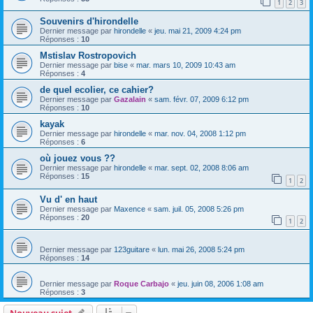
1
2
3
Souvenirs d'hirondelle
Dernier message par
hirondelle
«
jeu. mai 21, 2009 4:24 pm
Réponses :
10
Mstislav Rostropovich
Dernier message par
bise
«
mar. mars 10, 2009 10:43 am
Réponses :
4
de quel ecolier, ce cahier?
Dernier message par
Gazalain
«
sam. févr. 07, 2009 6:12 pm
Réponses :
10
kayak
Dernier message par
hirondelle
«
mar. nov. 04, 2008 1:12 pm
Réponses :
6
où jouez vous ??
Dernier message par
hirondelle
«
mar. sept. 02, 2008 8:06 am
Réponses :
15
1
2
Vu d' en haut
Dernier message par
Maxence
«
sam. juil. 05, 2008 5:26 pm
Réponses :
20
1
2
Dernier message par
123guitare
«
lun. mai 26, 2008 5:24 pm
Réponses :
14
Dernier message par
Roque Carbajo
«
jeu. juin 08, 2006 1:08 am
Réponses :
3