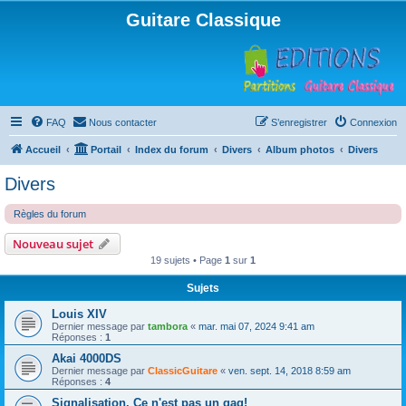
Guitare Classique
FAQ
Nous contacter
S’enregistrer
Connexion
Accueil
Portail
Index du forum
Divers
Album photos
Divers
Divers
Règles du forum
Nouveau sujet
19 sujets • Page
1
sur
1
Sujets
Louis XIV
Dernier message par
tambora
«
mar. mai 07, 2024 9:41 am
Réponses :
1
Akai 4000DS
Dernier message par
ClassicGuitare
«
ven. sept. 14, 2018 8:59 am
Réponses :
4
Signalisation. Ce n'est pas un gag!