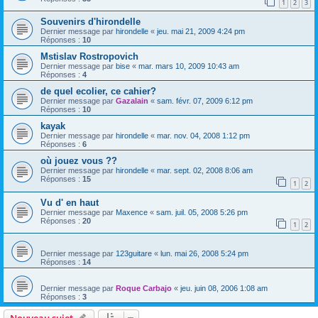
1
2
3
Souvenirs d'hirondelle
Dernier message par
hirondelle
«
jeu. mai 21, 2009 4:24 pm
Réponses :
10
Mstislav Rostropovich
Dernier message par
bise
«
mar. mars 10, 2009 10:43 am
Réponses :
4
de quel ecolier, ce cahier?
Dernier message par
Gazalain
«
sam. févr. 07, 2009 6:12 pm
Réponses :
10
kayak
Dernier message par
hirondelle
«
mar. nov. 04, 2008 1:12 pm
Réponses :
6
où jouez vous ??
Dernier message par
hirondelle
«
mar. sept. 02, 2008 8:06 am
Réponses :
15
1
2
Vu d' en haut
Dernier message par
Maxence
«
sam. juil. 05, 2008 5:26 pm
Réponses :
20
1
2
Dernier message par
123guitare
«
lun. mai 26, 2008 5:24 pm
Réponses :
14
Dernier message par
Roque Carbajo
«
jeu. juin 08, 2006 1:08 am
Réponses :
3