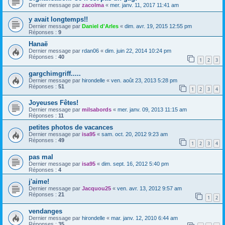
Dernier message par
zacolma
«
mer. janv. 11, 2017 11:41 am
y avait longtemps!!
Dernier message par
Daniel d'Arles
«
dim. avr. 19, 2015 12:55 pm
Réponses :
9
Hanaë
Dernier message par
rdan06
«
dim. juin 22, 2014 10:24 pm
Réponses :
40
1
2
3
gargchimgriff.....
Dernier message par
hirondelle
«
ven. août 23, 2013 5:28 pm
Réponses :
51
1
2
3
4
Joyeuses Fêtes!
Dernier message par
milsabords
«
mer. janv. 09, 2013 11:15 am
Réponses :
11
petites photos de vacances
Dernier message par
isa95
«
sam. oct. 20, 2012 9:23 am
Réponses :
49
1
2
3
4
pas mal
Dernier message par
isa95
«
dim. sept. 16, 2012 5:40 pm
Réponses :
4
j'aime!
Dernier message par
Jacquou25
«
ven. avr. 13, 2012 9:57 am
Réponses :
21
1
2
vendanges
Dernier message par
hirondelle
«
mar. janv. 12, 2010 6:44 am
Réponses :
35