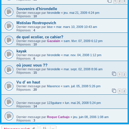
1
2
3
Souvenirs d'hirondelle
Dernier message par
hirondelle
«
jeu. mai 21, 2009 4:24 pm
Réponses :
10
Mstislav Rostropovich
Dernier message par
bise
«
mar. mars 10, 2009 10:43 am
Réponses :
4
de quel ecolier, ce cahier?
Dernier message par
Gazalain
«
sam. févr. 07, 2009 6:12 pm
Réponses :
10
kayak
Dernier message par
hirondelle
«
mar. nov. 04, 2008 1:12 pm
Réponses :
6
où jouez vous ??
Dernier message par
hirondelle
«
mar. sept. 02, 2008 8:06 am
Réponses :
15
1
2
Vu d' en haut
Dernier message par
Maxence
«
sam. juil. 05, 2008 5:26 pm
Réponses :
20
1
2
Dernier message par
123guitare
«
lun. mai 26, 2008 5:24 pm
Réponses :
14
Dernier message par
Roque Carbajo
«
jeu. juin 08, 2006 1:08 am
Réponses :
3