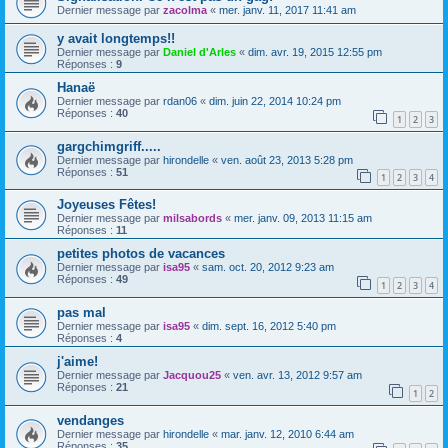
Dernier message par
zacolma
«
mer. janv. 11, 2017 11:41 am
y avait longtemps!!
Dernier message par
Daniel d'Arles
«
dim. avr. 19, 2015 12:55 pm
Réponses :
9
Hanaë
Dernier message par
rdan06
«
dim. juin 22, 2014 10:24 pm
Réponses :
40
1
2
3
gargchimgriff.....
Dernier message par
hirondelle
«
ven. août 23, 2013 5:28 pm
Réponses :
51
1
2
3
4
Joyeuses Fêtes!
Dernier message par
milsabords
«
mer. janv. 09, 2013 11:15 am
Réponses :
11
petites photos de vacances
Dernier message par
isa95
«
sam. oct. 20, 2012 9:23 am
Réponses :
49
1
2
3
4
pas mal
Dernier message par
isa95
«
dim. sept. 16, 2012 5:40 pm
Réponses :
4
j'aime!
Dernier message par
Jacquou25
«
ven. avr. 13, 2012 9:57 am
Réponses :
21
1
2
vendanges
Dernier message par
hirondelle
«
mar. janv. 12, 2010 6:44 am
Réponses :
35