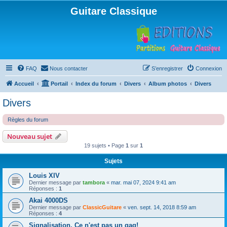
Guitare Classique
FAQ
Nous contacter
S’enregistrer
Connexion
Accueil
Portail
Index du forum
Divers
Album photos
Divers
Divers
Règles du forum
Nouveau sujet
19 sujets • Page
1
sur
1
Sujets
Louis XIV
Dernier message par
tambora
«
mar. mai 07, 2024 9:41 am
Réponses :
1
Akai 4000DS
Dernier message par
ClassicGuitare
«
ven. sept. 14, 2018 8:59 am
Réponses :
4
Signalisation. Ce n'est pas un gag!