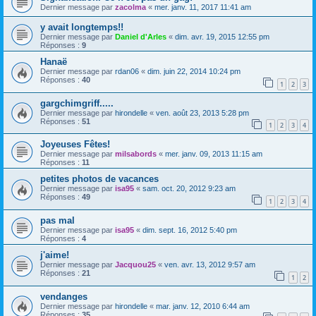
Dernier message par
zacolma
«
mer. janv. 11, 2017 11:41 am
y avait longtemps!!
Dernier message par
Daniel d'Arles
«
dim. avr. 19, 2015 12:55 pm
Réponses :
9
Hanaë
Dernier message par
rdan06
«
dim. juin 22, 2014 10:24 pm
Réponses :
40
1
2
3
gargchimgriff.....
Dernier message par
hirondelle
«
ven. août 23, 2013 5:28 pm
Réponses :
51
1
2
3
4
Joyeuses Fêtes!
Dernier message par
milsabords
«
mer. janv. 09, 2013 11:15 am
Réponses :
11
petites photos de vacances
Dernier message par
isa95
«
sam. oct. 20, 2012 9:23 am
Réponses :
49
1
2
3
4
pas mal
Dernier message par
isa95
«
dim. sept. 16, 2012 5:40 pm
Réponses :
4
j'aime!
Dernier message par
Jacquou25
«
ven. avr. 13, 2012 9:57 am
Réponses :
21
1
2
vendanges
Dernier message par
hirondelle
«
mar. janv. 12, 2010 6:44 am
Réponses :
35