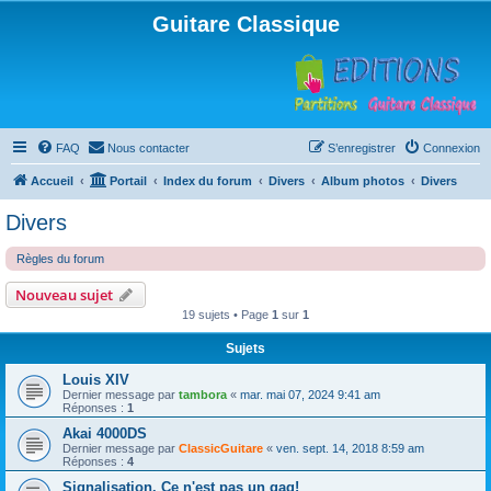
Guitare Classique
FAQ
Nous contacter
S’enregistrer
Connexion
Accueil
Portail
Index du forum
Divers
Album photos
Divers
Divers
Règles du forum
Nouveau sujet
19 sujets • Page
1
sur
1
Sujets
Louis XIV
Dernier message par
tambora
«
mar. mai 07, 2024 9:41 am
Réponses :
1
Akai 4000DS
Dernier message par
ClassicGuitare
«
ven. sept. 14, 2018 8:59 am
Réponses :
4
Signalisation. Ce n'est pas un gag!