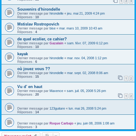
1
2
3
Souvenirs d'hirondelle
Dernier message par
hirondelle
«
jeu. mai 21, 2009 4:24 pm
Réponses :
10
Mstislav Rostropovich
Dernier message par
bise
«
mar. mars 10, 2009 10:43 am
Réponses :
4
de quel ecolier, ce cahier?
Dernier message par
Gazalain
«
sam. févr. 07, 2009 6:12 pm
Réponses :
10
kayak
Dernier message par
hirondelle
«
mar. nov. 04, 2008 1:12 pm
Réponses :
6
où jouez vous ??
Dernier message par
hirondelle
«
mar. sept. 02, 2008 8:06 am
Réponses :
15
1
2
Vu d' en haut
Dernier message par
Maxence
«
sam. juil. 05, 2008 5:26 pm
Réponses :
20
1
2
Dernier message par
123guitare
«
lun. mai 26, 2008 5:24 pm
Réponses :
14
Dernier message par
Roque Carbajo
«
jeu. juin 08, 2006 1:08 am
Réponses :
3