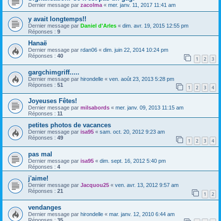
Dernier message par
zacolma
«
mer. janv. 11, 2017 11:41 am
y avait longtemps!!
Dernier message par
Daniel d'Arles
«
dim. avr. 19, 2015 12:55 pm
Réponses :
9
Hanaë
Dernier message par
rdan06
«
dim. juin 22, 2014 10:24 pm
Réponses :
40
1
2
3
gargchimgriff.....
Dernier message par
hirondelle
«
ven. août 23, 2013 5:28 pm
Réponses :
51
1
2
3
4
Joyeuses Fêtes!
Dernier message par
milsabords
«
mer. janv. 09, 2013 11:15 am
Réponses :
11
petites photos de vacances
Dernier message par
isa95
«
sam. oct. 20, 2012 9:23 am
Réponses :
49
1
2
3
4
pas mal
Dernier message par
isa95
«
dim. sept. 16, 2012 5:40 pm
Réponses :
4
j'aime!
Dernier message par
Jacquou25
«
ven. avr. 13, 2012 9:57 am
Réponses :
21
1
2
vendanges
Dernier message par
hirondelle
«
mar. janv. 12, 2010 6:44 am
Réponses :
35