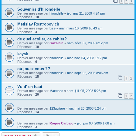
1
2
3
Souvenirs d'hirondelle
Dernier message par
hirondelle
«
jeu. mai 21, 2009 4:24 pm
Réponses :
10
Mstislav Rostropovich
Dernier message par
bise
«
mar. mars 10, 2009 10:43 am
Réponses :
4
de quel ecolier, ce cahier?
Dernier message par
Gazalain
«
sam. févr. 07, 2009 6:12 pm
Réponses :
10
kayak
Dernier message par
hirondelle
«
mar. nov. 04, 2008 1:12 pm
Réponses :
6
où jouez vous ??
Dernier message par
hirondelle
«
mar. sept. 02, 2008 8:06 am
Réponses :
15
1
2
Vu d' en haut
Dernier message par
Maxence
«
sam. juil. 05, 2008 5:26 pm
Réponses :
20
1
2
Dernier message par
123guitare
«
lun. mai 26, 2008 5:24 pm
Réponses :
14
Dernier message par
Roque Carbajo
«
jeu. juin 08, 2006 1:08 am
Réponses :
3