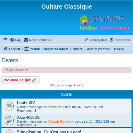
Guitare Classique
FAQ
Nous contacter
S’enregistrer
Connexion
Accueil
Portail
Index du forum
Divers
Album photos
Divers
Divers
Règles du forum
Nouveau sujet
19 sujets • Page
1
sur
1
Sujets
Louis XIV
Dernier message par
tambora
«
mar. mai 07, 2024 9:41 am
Réponses :
1
Akai 4000DS
Dernier message par
ClassicGuitare
«
ven. sept. 14, 2018 8:59 am
Réponses :
4
Signalisation. Ce n'est pas un gag!