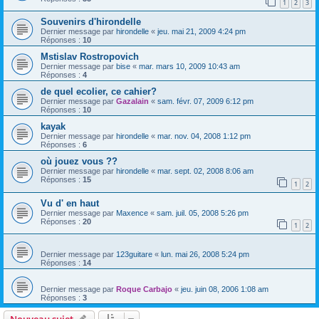
1
2
3
Souvenirs d'hirondelle
Dernier message par
hirondelle
«
jeu. mai 21, 2009 4:24 pm
Réponses :
10
Mstislav Rostropovich
Dernier message par
bise
«
mar. mars 10, 2009 10:43 am
Réponses :
4
de quel ecolier, ce cahier?
Dernier message par
Gazalain
«
sam. févr. 07, 2009 6:12 pm
Réponses :
10
kayak
Dernier message par
hirondelle
«
mar. nov. 04, 2008 1:12 pm
Réponses :
6
où jouez vous ??
Dernier message par
hirondelle
«
mar. sept. 02, 2008 8:06 am
Réponses :
15
1
2
Vu d' en haut
Dernier message par
Maxence
«
sam. juil. 05, 2008 5:26 pm
Réponses :
20
1
2
Dernier message par
123guitare
«
lun. mai 26, 2008 5:24 pm
Réponses :
14
Dernier message par
Roque Carbajo
«
jeu. juin 08, 2006 1:08 am
Réponses :
3