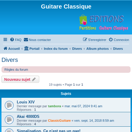
Guitare Classique
FAQ
Nous contacter
S’enregistrer
Connexion
Accueil
Portail
Index du forum
Divers
Album photos
Divers
Divers
Règles du forum
Nouveau sujet
19 sujets • Page
1
sur
1
Sujets
Louis XIV
Dernier message par
tambora
«
mar. mai 07, 2024 9:41 am
Réponses :
1
Akai 4000DS
Dernier message par
ClassicGuitare
«
ven. sept. 14, 2018 8:59 am
Réponses :
4
Signalisation. Ce n'est pas un gag!