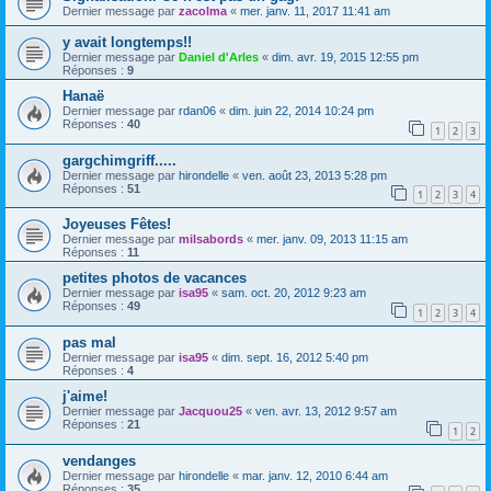
Dernier message par
zacolma
«
mer. janv. 11, 2017 11:41 am
y avait longtemps!!
Dernier message par
Daniel d'Arles
«
dim. avr. 19, 2015 12:55 pm
Réponses :
9
Hanaë
Dernier message par
rdan06
«
dim. juin 22, 2014 10:24 pm
Réponses :
40
1
2
3
gargchimgriff.....
Dernier message par
hirondelle
«
ven. août 23, 2013 5:28 pm
Réponses :
51
1
2
3
4
Joyeuses Fêtes!
Dernier message par
milsabords
«
mer. janv. 09, 2013 11:15 am
Réponses :
11
petites photos de vacances
Dernier message par
isa95
«
sam. oct. 20, 2012 9:23 am
Réponses :
49
1
2
3
4
pas mal
Dernier message par
isa95
«
dim. sept. 16, 2012 5:40 pm
Réponses :
4
j'aime!
Dernier message par
Jacquou25
«
ven. avr. 13, 2012 9:57 am
Réponses :
21
1
2
vendanges
Dernier message par
hirondelle
«
mar. janv. 12, 2010 6:44 am
Réponses :
35