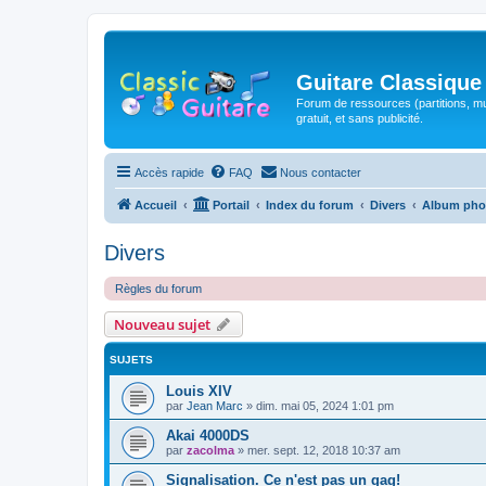
Guitare Classique
Forum de ressources (partitions, mu
gratuit, et sans publicité.
Accès rapide
FAQ
Nous contacter
Accueil
Portail
Index du forum
Divers
Album pho
Divers
Règles du forum
Nouveau sujet
SUJETS
Louis XIV
par
Jean Marc
»
dim. mai 05, 2024 1:01 pm
Akai 4000DS
par
zacolma
»
mer. sept. 12, 2018 10:37 am
Signalisation. Ce n'est pas un gag!