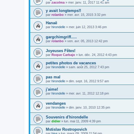
par
zacolma
»
mer. janv. 11, 2017 11:41 am
y avait longtemps!!
par
rolanbo
»
mer. avr. 15, 2015 3:32 pm
Hanaë
par
hirondelle
»
mer. juin 12, 2013 3:46 pm
gargchimgriff.....
par
rolanbo
»
ven. avr. 05, 2013 12:42 pm
Joyeuses Fêtes!
par
Roque Carbajo
»
lun. déc. 24, 2012 4:43 pm
petites photos de vacances
par
hirondelle
»
sam. août 25, 2012 7:43 pm
pas mal
par
hirondelle
»
dim. sept. 16, 2012 9:57 am
j'aime!
par
hirondelle
»
mer. avr. 11, 2012 12:18 pm
vendanges
par
hirondelle
»
dim. janv. 10, 2010 12:35 pm
Souvenirs d'hirondelle
par
didier
»
lun. mai 11, 2009 4:39 pm
Mstislav Rostropovich
par
bise
»
lun. mars 09, 2009 11:54 pm