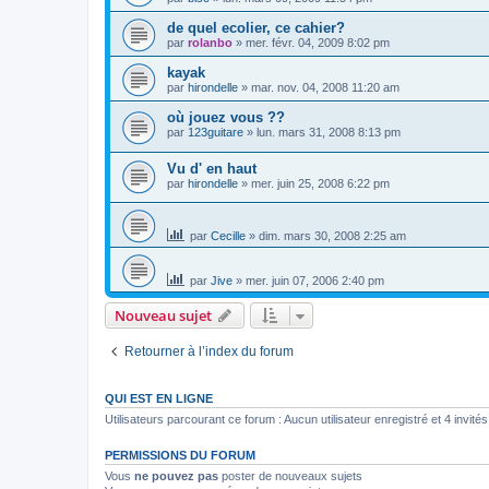
de quel ecolier, ce cahier?
par
rolanbo
»
mer. févr. 04, 2009 8:02 pm
kayak
par
hirondelle
»
mar. nov. 04, 2008 11:20 am
où jouez vous ??
par
123guitare
»
lun. mars 31, 2008 8:13 pm
Vu d' en haut
par
hirondelle
»
mer. juin 25, 2008 6:22 pm
par
Cecille
»
dim. mars 30, 2008 2:25 am
par
Jive
»
mer. juin 07, 2006 2:40 pm
Nouveau sujet
Retourner à l’index du forum
QUI EST EN LIGNE
Utilisateurs parcourant ce forum : Aucun utilisateur enregistré et 4 invités
PERMISSIONS DU FORUM
Vous
ne pouvez pas
poster de nouveaux sujets