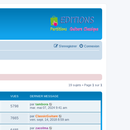
S’enregistrer
Connexion
19 sujets • Page
1
sur
1
VUES
DERNIER MESSAGE
D
par
tambora
V
5798
e
mar. mai 07, 2024 9:41 am
r
u
n
D
par
ClassicGuitare
V
7665
i
e
ven. sept. 14, 2018 8:59 am
e
e
r
r
u
n
D
par
zacolma
s
m
V
i