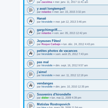
par
zacolma
»
mer. janv. 11, 2017 11:41 am
y avait longtemps!!
par
rolanbo
»
mer. avr. 15, 2015 3:32 pm
Hanaë
par
hirondelle
»
mer. juin 12, 2013 3:46 pm
gargchimgriff.....
par
rolanbo
»
ven. avr. 05, 2013 12:42 pm
Joyeuses Fêtes!
par
Roque Carbajo
»
lun. déc. 24, 2012 4:43 pm
petites photos de vacances
par
hirondelle
»
sam. août 25, 2012 7:43 pm
pas mal
par
hirondelle
»
dim. sept. 16, 2012 9:57 am
j'aime!
par
hirondelle
»
mer. avr. 11, 2012 12:18 pm
vendanges
par
hirondelle
»
dim. janv. 10, 2010 12:35 pm
Souvenirs d'hirondelle
par
didier
»
lun. mai 11, 2009 4:39 pm
Mstislav Rostropovich
par
bise
»
lun. mars 09, 2009 11:54 pm