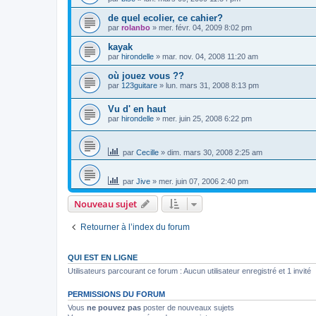
de quel ecolier, ce cahier?
par
rolanbo
»
mer. févr. 04, 2009 8:02 pm
kayak
par
hirondelle
»
mar. nov. 04, 2008 11:20 am
où jouez vous ??
par
123guitare
»
lun. mars 31, 2008 8:13 pm
Vu d' en haut
par
hirondelle
»
mer. juin 25, 2008 6:22 pm
par
Cecille
»
dim. mars 30, 2008 2:25 am
par
Jive
»
mer. juin 07, 2006 2:40 pm
Nouveau sujet
Retourner à l’index du forum
QUI EST EN LIGNE
Utilisateurs parcourant ce forum : Aucun utilisateur enregistré et 1 invité
PERMISSIONS DU FORUM
Vous
ne pouvez pas
poster de nouveaux sujets