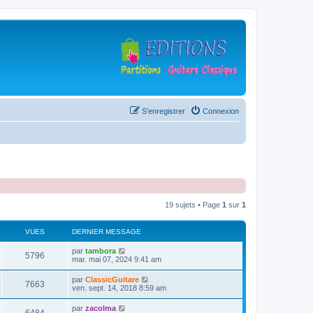
S’enregistrer
Connexion
19 sujets • Page
1
sur
1
VUES
DERNIER MESSAGE
D
par
tambora
V
5796
e
mar. mai 07, 2024 9:41 am
r
u
n
D
par
ClassicGuitare
V
7663
i
e
ven. sept. 14, 2018 8:59 am
e
e
r
r
u
n
D
par
zacolma
s
m
V
i