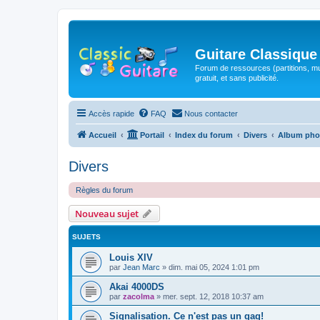
Guitare Classique
Forum de ressources (partitions, mu
gratuit, et sans publicité.
Accès rapide
FAQ
Nous contacter
Accueil
Portail
Index du forum
Divers
Album pho
Divers
Règles du forum
Nouveau sujet
SUJETS
Louis XIV
par
Jean Marc
»
dim. mai 05, 2024 1:01 pm
Akai 4000DS
par
zacolma
»
mer. sept. 12, 2018 10:37 am
Signalisation. Ce n'est pas un gag!