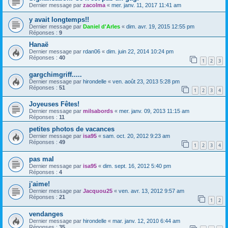
Dernier message par
zacolma
«
mer. janv. 11, 2017 11:41 am
y avait longtemps!!
Dernier message par
Daniel d'Arles
«
dim. avr. 19, 2015 12:55 pm
Réponses :
9
Hanaë
Dernier message par
rdan06
«
dim. juin 22, 2014 10:24 pm
Réponses :
40
1
2
3
gargchimgriff.....
Dernier message par
hirondelle
«
ven. août 23, 2013 5:28 pm
Réponses :
51
1
2
3
4
Joyeuses Fêtes!
Dernier message par
milsabords
«
mer. janv. 09, 2013 11:15 am
Réponses :
11
petites photos de vacances
Dernier message par
isa95
«
sam. oct. 20, 2012 9:23 am
Réponses :
49
1
2
3
4
pas mal
Dernier message par
isa95
«
dim. sept. 16, 2012 5:40 pm
Réponses :
4
j'aime!
Dernier message par
Jacquou25
«
ven. avr. 13, 2012 9:57 am
Réponses :
21
1
2
vendanges
Dernier message par
hirondelle
«
mar. janv. 12, 2010 6:44 am
Réponses :
35