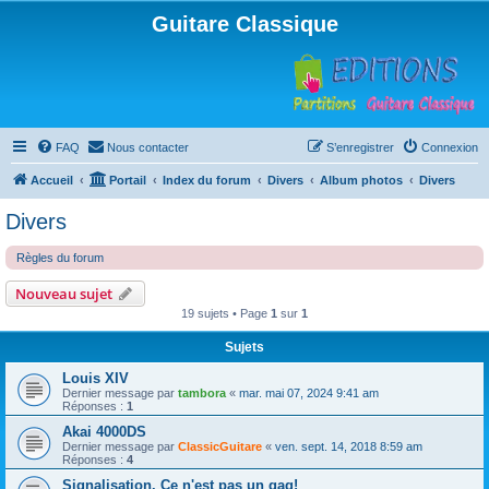
Guitare Classique
FAQ
Nous contacter
S’enregistrer
Connexion
Accueil
Portail
Index du forum
Divers
Album photos
Divers
Divers
Règles du forum
Nouveau sujet
19 sujets • Page
1
sur
1
Sujets
Louis XIV
Dernier message par
tambora
«
mar. mai 07, 2024 9:41 am
Réponses :
1
Akai 4000DS
Dernier message par
ClassicGuitare
«
ven. sept. 14, 2018 8:59 am
Réponses :
4
Signalisation. Ce n'est pas un gag!