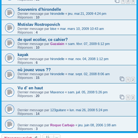
1
2
3
Souvenirs d'hirondelle
Dernier message par
hirondelle
«
jeu. mai 21, 2009 4:24 pm
Réponses :
10
Mstislav Rostropovich
Dernier message par
bise
«
mar. mars 10, 2009 10:43 am
Réponses :
4
de quel ecolier, ce cahier?
Dernier message par
Gazalain
«
sam. févr. 07, 2009 6:12 pm
Réponses :
10
kayak
Dernier message par
hirondelle
«
mar. nov. 04, 2008 1:12 pm
Réponses :
6
où jouez vous ??
Dernier message par
hirondelle
«
mar. sept. 02, 2008 8:06 am
Réponses :
15
1
2
Vu d' en haut
Dernier message par
Maxence
«
sam. juil. 05, 2008 5:26 pm
Réponses :
20
1
2
Dernier message par
123guitare
«
lun. mai 26, 2008 5:24 pm
Réponses :
14
Dernier message par
Roque Carbajo
«
jeu. juin 08, 2006 1:08 am
Réponses :
3