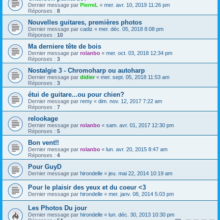
Dernier message par
PierreL
«
mer. avr. 10, 2019 11:26 pm
Réponses :
8
Nouvelles guitares, premières photos
Dernier message par
cadiz
«
mer. déc. 05, 2018 8:08 pm
Réponses :
10
Ma derniere tête de bois
Dernier message par
rolanbo
«
mer. oct. 03, 2018 12:34 pm
Réponses :
3
Nostalgie 3 - Chromoharp ou autoharp
Dernier message par
didier
«
mer. sept. 05, 2018 11:53 am
Réponses :
3
étui de guitare...ou pour chien?
Dernier message par
remy
«
dim. nov. 12, 2017 7:22 am
Réponses :
7
relookage
Dernier message par
rolanbo
«
sam. avr. 01, 2017 12:30 pm
Réponses :
5
Bon vent!!
Dernier message par
rolanbo
«
lun. avr. 20, 2015 8:47 am
Réponses :
4
Pour GuyD
Dernier message par
hirondelle
«
jeu. mai 22, 2014 10:19 am
Pour le plaisir des yeux et du coeur <3
Dernier message par
hirondelle
«
mer. janv. 08, 2014 5:03 pm
Les Photos Du jour
Dernier message par
hirondelle
«
lun. déc. 30, 2013 10:30 pm