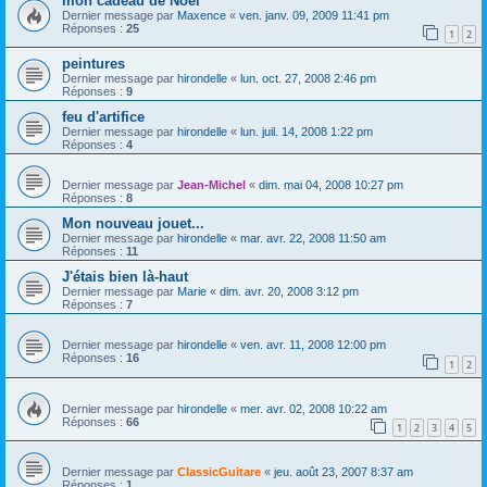
mon cadeau de Noel
Dernier message par
Maxence
«
ven. janv. 09, 2009 11:41 pm
Réponses :
25
1
2
peintures
Dernier message par
hirondelle
«
lun. oct. 27, 2008 2:46 pm
Réponses :
9
feu d'artifice
Dernier message par
hirondelle
«
lun. juil. 14, 2008 1:22 pm
Réponses :
4
Dernier message par
Jean-Michel
«
dim. mai 04, 2008 10:27 pm
Réponses :
8
Mon nouveau jouet...
Dernier message par
hirondelle
«
mar. avr. 22, 2008 11:50 am
Réponses :
11
J'étais bien là-haut
Dernier message par
Marie
«
dim. avr. 20, 2008 3:12 pm
Réponses :
7
Dernier message par
hirondelle
«
ven. avr. 11, 2008 12:00 pm
Réponses :
16
1
2
Dernier message par
hirondelle
«
mer. avr. 02, 2008 10:22 am
Réponses :
66
1
2
3
4
5
Dernier message par
ClassicGuitare
«
jeu. août 23, 2007 8:37 am
Réponses :
1