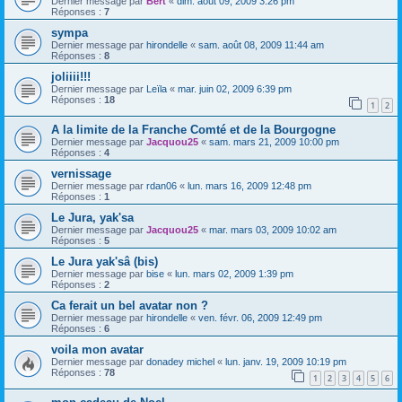
Dernier message par
Bert
«
dim. août 09, 2009 3:26 pm
Réponses :
7
sympa
Dernier message par
hirondelle
«
sam. août 08, 2009 11:44 am
Réponses :
8
joliiii!!!
Dernier message par
Leïla
«
mar. juin 02, 2009 6:39 pm
Réponses :
18
1
2
A la limite de la Franche Comté et de la Bourgogne
Dernier message par
Jacquou25
«
sam. mars 21, 2009 10:00 pm
Réponses :
4
vernissage
Dernier message par
rdan06
«
lun. mars 16, 2009 12:48 pm
Réponses :
1
Le Jura, yak'sa
Dernier message par
Jacquou25
«
mar. mars 03, 2009 10:02 am
Réponses :
5
Le Jura yak'sâ (bis)
Dernier message par
bise
«
lun. mars 02, 2009 1:39 pm
Réponses :
2
Ca ferait un bel avatar non ?
Dernier message par
hirondelle
«
ven. févr. 06, 2009 12:49 pm
Réponses :
6
voila mon avatar
Dernier message par
donadey michel
«
lun. janv. 19, 2009 10:19 pm
Réponses :
78
1
2
3
4
5
6