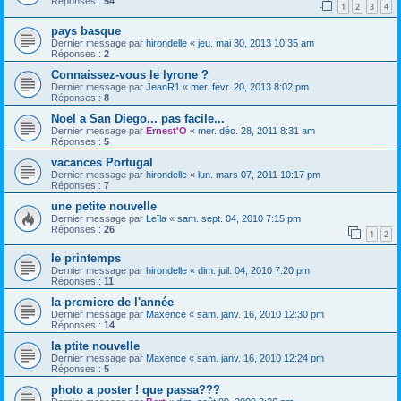
Réponses :
54
1
2
3
4
pays basque
Dernier message par
hirondelle
«
jeu. mai 30, 2013 10:35 am
Réponses :
2
Connaissez-vous le lyrone ?
Dernier message par
JeanR1
«
mer. févr. 20, 2013 8:02 pm
Réponses :
8
Noel a San Diego... pas facile...
Dernier message par
Ernest'O
«
mer. déc. 28, 2011 8:31 am
Réponses :
5
vacances Portugal
Dernier message par
hirondelle
«
lun. mars 07, 2011 10:17 pm
Réponses :
7
une petite nouvelle
Dernier message par
Leïla
«
sam. sept. 04, 2010 7:15 pm
Réponses :
26
1
2
le printemps
Dernier message par
hirondelle
«
dim. juil. 04, 2010 7:20 pm
Réponses :
11
la premiere de l'année
Dernier message par
Maxence
«
sam. janv. 16, 2010 12:30 pm
Réponses :
14
la ptite nouvelle
Dernier message par
Maxence
«
sam. janv. 16, 2010 12:24 pm
Réponses :
5
photo a poster ! que passa???