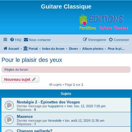
Guitare Classique
FAQ
Nous contacter
S’enregistrer
Connexion
Accueil
Portail
Index du forum
Divers
Album photos
Pour le plaisir des yeux
Pour le plaisir des yeux
Règles du forum
Nouveau sujet
46 sujets • Page
1
sur
1
Sujets
Nostalgie 2 - Epinettes des Vosges
Dernier message par
hugopierre
«
mer. nov. 12, 2025 7:05 pm
Réponses :
8
Maxence
Dernier message par
hirondelle
«
lun. août 12, 2024 11:36 am
Réponses :
7
Chanson paillarde?