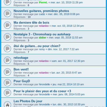
Dernier message par
PierreL
«
mer. avr. 10, 2019 11:26 pm
Réponses :
8
Nouvelles guitares, premières photos
Dernier message par
cadiz
«
mer. déc. 05, 2018 8:08 pm
Réponses :
10
Ma derniere tête de bois
Dernier message par
rolanbo
«
mer. oct. 03, 2018 12:34 pm
Réponses :
3
Nostalgie 3 - Chromoharp ou autoharp
Dernier message par
didier
«
mer. sept. 05, 2018 11:53 am
Réponses :
3
étui de guitare...ou pour chien?
Dernier message par
remy
«
dim. nov. 12, 2017 7:22 am
Réponses :
7
relookage
Dernier message par
rolanbo
«
sam. avr. 01, 2017 12:30 pm
Réponses :
5
Bon vent!!
Dernier message par
rolanbo
«
lun. avr. 20, 2015 8:47 am
Réponses :
4
Pour GuyD
Dernier message par
hirondelle
«
jeu. mai 22, 2014 10:19 am
Pour le plaisir des yeux et du coeur <3
Dernier message par
hirondelle
«
mer. janv. 08, 2014 5:03 pm
Les Photos Du jour
Dernier message par
hirondelle
«
lun. déc. 30, 2013 10:30 pm