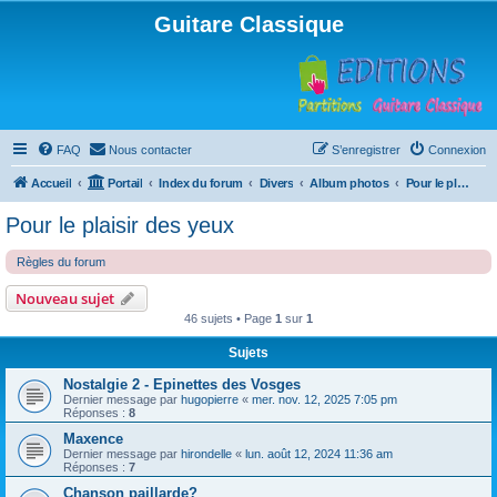
Guitare Classique
FAQ
Nous contacter
S’enregistrer
Connexion
Accueil
Portail
Index du forum
Divers
Album photos
Pour le plaisir des yeux
Pour le plaisir des yeux
Règles du forum
Nouveau sujet
46 sujets • Page
1
sur
1
Sujets
Nostalgie 2 - Epinettes des Vosges
Dernier message par
hugopierre
«
mer. nov. 12, 2025 7:05 pm
Réponses :
8
Maxence
Dernier message par
hirondelle
«
lun. août 12, 2024 11:36 am
Réponses :
7
Chanson paillarde?