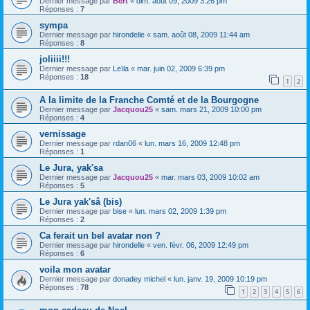
Dernier message par
Bert
«
dim. août 09, 2009 3:26 pm
Réponses :
7
sympa
Dernier message par
hirondelle
«
sam. août 08, 2009 11:44 am
Réponses :
8
joliiii!!!
Dernier message par
Leïla
«
mar. juin 02, 2009 6:39 pm
Réponses :
18
1
2
A la limite de la Franche Comté et de la Bourgogne
Dernier message par
Jacquou25
«
sam. mars 21, 2009 10:00 pm
Réponses :
4
vernissage
Dernier message par
rdan06
«
lun. mars 16, 2009 12:48 pm
Réponses :
1
Le Jura, yak'sa
Dernier message par
Jacquou25
«
mar. mars 03, 2009 10:02 am
Réponses :
5
Le Jura yak'sâ (bis)
Dernier message par
bise
«
lun. mars 02, 2009 1:39 pm
Réponses :
2
Ca ferait un bel avatar non ?
Dernier message par
hirondelle
«
ven. févr. 06, 2009 12:49 pm
Réponses :
6
voila mon avatar
Dernier message par
donadey michel
«
lun. janv. 19, 2009 10:19 pm
Réponses :
78
1
2
3
4
5
6