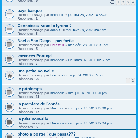
Réponses :
54
1
2
3
4
pays basque
Dernier message par
hirondelle
«
jeu. mai 30, 2013 10:35 am
Réponses :
2
Connaissez-vous le lyrone ?
Dernier message par
JeanR1
«
mer. févr. 20, 2013 8:02 pm
Réponses :
8
Noel a San Diego... pas facile...
Dernier message par
Ernest'O
«
mer. déc. 28, 2011 8:31 am
Réponses :
5
vacances Portugal
Dernier message par
hirondelle
«
lun. mars 07, 2011 10:17 pm
Réponses :
7
une petite nouvelle
Dernier message par
Leïla
«
sam. sept. 04, 2010 7:15 pm
Réponses :
26
1
2
le printemps
Dernier message par
hirondelle
«
dim. juil. 04, 2010 7:20 pm
Réponses :
11
la premiere de l'année
Dernier message par
Maxence
«
sam. janv. 16, 2010 12:30 pm
Réponses :
14
la ptite nouvelle
Dernier message par
Maxence
«
sam. janv. 16, 2010 12:24 pm
Réponses :
5
photo a poster ! que passa???