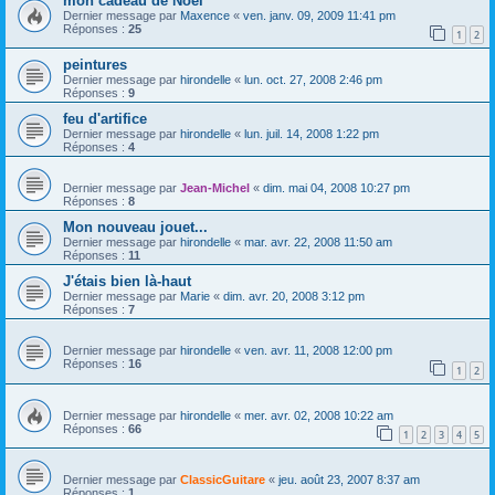
mon cadeau de Noel
Dernier message par
Maxence
«
ven. janv. 09, 2009 11:41 pm
Réponses :
25
1
2
peintures
Dernier message par
hirondelle
«
lun. oct. 27, 2008 2:46 pm
Réponses :
9
feu d'artifice
Dernier message par
hirondelle
«
lun. juil. 14, 2008 1:22 pm
Réponses :
4
Dernier message par
Jean-Michel
«
dim. mai 04, 2008 10:27 pm
Réponses :
8
Mon nouveau jouet...
Dernier message par
hirondelle
«
mar. avr. 22, 2008 11:50 am
Réponses :
11
J'étais bien là-haut
Dernier message par
Marie
«
dim. avr. 20, 2008 3:12 pm
Réponses :
7
Dernier message par
hirondelle
«
ven. avr. 11, 2008 12:00 pm
Réponses :
16
1
2
Dernier message par
hirondelle
«
mer. avr. 02, 2008 10:22 am
Réponses :
66
1
2
3
4
5
Dernier message par
ClassicGuitare
«
jeu. août 23, 2007 8:37 am
Réponses :
1