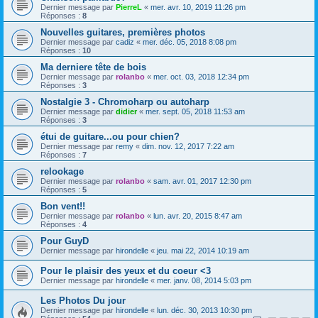
Dernier message par
PierreL
«
mer. avr. 10, 2019 11:26 pm
Réponses :
8
Nouvelles guitares, premières photos
Dernier message par
cadiz
«
mer. déc. 05, 2018 8:08 pm
Réponses :
10
Ma derniere tête de bois
Dernier message par
rolanbo
«
mer. oct. 03, 2018 12:34 pm
Réponses :
3
Nostalgie 3 - Chromoharp ou autoharp
Dernier message par
didier
«
mer. sept. 05, 2018 11:53 am
Réponses :
3
étui de guitare...ou pour chien?
Dernier message par
remy
«
dim. nov. 12, 2017 7:22 am
Réponses :
7
relookage
Dernier message par
rolanbo
«
sam. avr. 01, 2017 12:30 pm
Réponses :
5
Bon vent!!
Dernier message par
rolanbo
«
lun. avr. 20, 2015 8:47 am
Réponses :
4
Pour GuyD
Dernier message par
hirondelle
«
jeu. mai 22, 2014 10:19 am
Pour le plaisir des yeux et du coeur <3
Dernier message par
hirondelle
«
mer. janv. 08, 2014 5:03 pm
Les Photos Du jour
Dernier message par
hirondelle
«
lun. déc. 30, 2013 10:30 pm