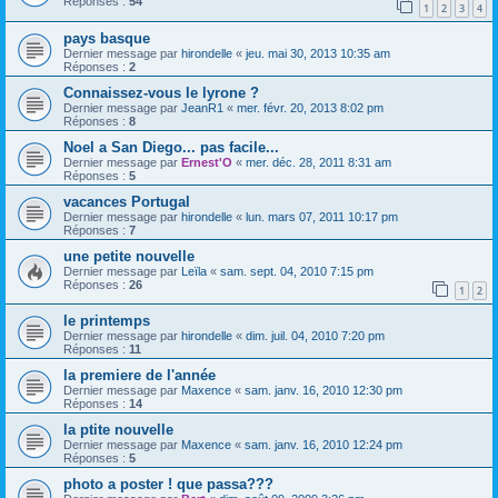
Réponses :
54
1
2
3
4
pays basque
Dernier message par
hirondelle
«
jeu. mai 30, 2013 10:35 am
Réponses :
2
Connaissez-vous le lyrone ?
Dernier message par
JeanR1
«
mer. févr. 20, 2013 8:02 pm
Réponses :
8
Noel a San Diego... pas facile...
Dernier message par
Ernest'O
«
mer. déc. 28, 2011 8:31 am
Réponses :
5
vacances Portugal
Dernier message par
hirondelle
«
lun. mars 07, 2011 10:17 pm
Réponses :
7
une petite nouvelle
Dernier message par
Leïla
«
sam. sept. 04, 2010 7:15 pm
Réponses :
26
1
2
le printemps
Dernier message par
hirondelle
«
dim. juil. 04, 2010 7:20 pm
Réponses :
11
la premiere de l'année
Dernier message par
Maxence
«
sam. janv. 16, 2010 12:30 pm
Réponses :
14
la ptite nouvelle
Dernier message par
Maxence
«
sam. janv. 16, 2010 12:24 pm
Réponses :
5
photo a poster ! que passa???