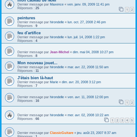
mon cadeau de Noel
Dernier message par
Maxence
«
ven. janv. 09, 2009 11:41 pm
Réponses :
25
1
2
peintures
Dernier message par
hirondelle
«
lun. oct. 27, 2008 2:46 pm
Réponses :
9
feu d'artifice
Dernier message par
hirondelle
«
lun. juil. 14, 2008 1:22 pm
Réponses :
4
Dernier message par
Jean-Michel
«
dim. mai 04, 2008 10:27 pm
Réponses :
8
Mon nouveau jouet...
Dernier message par
hirondelle
«
mar. avr. 22, 2008 11:50 am
Réponses :
11
J'étais bien là-haut
Dernier message par
Marie
«
dim. avr. 20, 2008 3:12 pm
Réponses :
7
Dernier message par
hirondelle
«
ven. avr. 11, 2008 12:00 pm
Réponses :
16
1
2
Dernier message par
hirondelle
«
mer. avr. 02, 2008 10:22 am
Réponses :
66
1
2
3
4
5
Dernier message par
ClassicGuitare
«
jeu. août 23, 2007 8:37 am
Réponses :
1