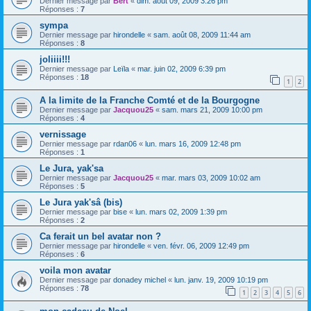
Dernier message par
Bert
«
dim. août 09, 2009 3:26 pm
Réponses :
7
sympa
Dernier message par
hirondelle
«
sam. août 08, 2009 11:44 am
Réponses :
8
joliiii!!!
Dernier message par
Leïla
«
mar. juin 02, 2009 6:39 pm
Réponses :
18
1
2
A la limite de la Franche Comté et de la Bourgogne
Dernier message par
Jacquou25
«
sam. mars 21, 2009 10:00 pm
Réponses :
4
vernissage
Dernier message par
rdan06
«
lun. mars 16, 2009 12:48 pm
Réponses :
1
Le Jura, yak'sa
Dernier message par
Jacquou25
«
mar. mars 03, 2009 10:02 am
Réponses :
5
Le Jura yak'sâ (bis)
Dernier message par
bise
«
lun. mars 02, 2009 1:39 pm
Réponses :
2
Ca ferait un bel avatar non ?
Dernier message par
hirondelle
«
ven. févr. 06, 2009 12:49 pm
Réponses :
6
voila mon avatar
Dernier message par
donadey michel
«
lun. janv. 19, 2009 10:19 pm
Réponses :
78
1
2
3
4
5
6