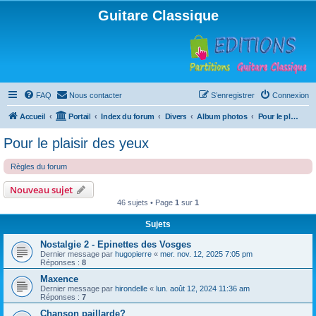
Guitare Classique
FAQ
Nous contacter
S’enregistrer
Connexion
Accueil
Portail
Index du forum
Divers
Album photos
Pour le plaisir des yeux
Pour le plaisir des yeux
Règles du forum
Nouveau sujet
46 sujets • Page
1
sur
1
Sujets
Nostalgie 2 - Epinettes des Vosges
Dernier message par
hugopierre
«
mer. nov. 12, 2025 7:05 pm
Réponses :
8
Maxence
Dernier message par
hirondelle
«
lun. août 12, 2024 11:36 am
Réponses :
7
Chanson paillarde?