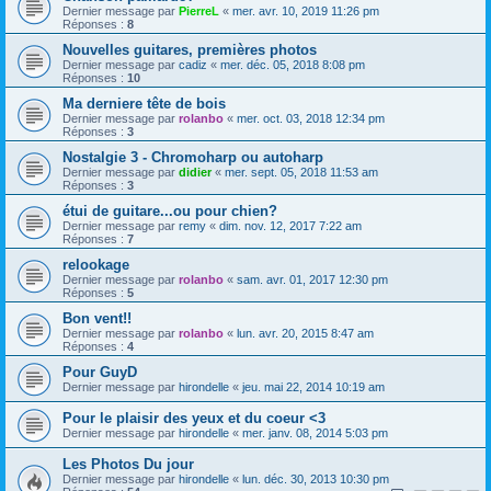
Dernier message par
PierreL
«
mer. avr. 10, 2019 11:26 pm
Réponses :
8
Nouvelles guitares, premières photos
Dernier message par
cadiz
«
mer. déc. 05, 2018 8:08 pm
Réponses :
10
Ma derniere tête de bois
Dernier message par
rolanbo
«
mer. oct. 03, 2018 12:34 pm
Réponses :
3
Nostalgie 3 - Chromoharp ou autoharp
Dernier message par
didier
«
mer. sept. 05, 2018 11:53 am
Réponses :
3
étui de guitare...ou pour chien?
Dernier message par
remy
«
dim. nov. 12, 2017 7:22 am
Réponses :
7
relookage
Dernier message par
rolanbo
«
sam. avr. 01, 2017 12:30 pm
Réponses :
5
Bon vent!!
Dernier message par
rolanbo
«
lun. avr. 20, 2015 8:47 am
Réponses :
4
Pour GuyD
Dernier message par
hirondelle
«
jeu. mai 22, 2014 10:19 am
Pour le plaisir des yeux et du coeur <3
Dernier message par
hirondelle
«
mer. janv. 08, 2014 5:03 pm
Les Photos Du jour
Dernier message par
hirondelle
«
lun. déc. 30, 2013 10:30 pm