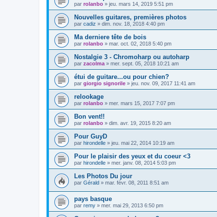
par
rolanbo
»
jeu. mars 14, 2019 5:51 pm
Nouvelles guitares, premières photos
par
cadiz
»
dim. nov. 18, 2018 4:40 pm
Ma derniere tête de bois
par
rolanbo
»
mar. oct. 02, 2018 5:40 pm
Nostalgie 3 - Chromoharp ou autoharp
par
zacolma
»
mer. sept. 05, 2018 10:21 am
étui de guitare...ou pour chien?
par
giorgio signorile
»
jeu. nov. 09, 2017 11:41 am
relookage
par
rolanbo
»
mer. mars 15, 2017 7:07 pm
Bon vent!!
par
rolanbo
»
dim. avr. 19, 2015 8:20 am
Pour GuyD
par
hirondelle
»
jeu. mai 22, 2014 10:19 am
Pour le plaisir des yeux et du coeur <3
par
hirondelle
»
mer. janv. 08, 2014 5:03 pm
Les Photos Du jour
par
Gérald
»
mar. févr. 08, 2011 8:51 am
pays basque
par
remy
»
mer. mai 29, 2013 6:50 pm