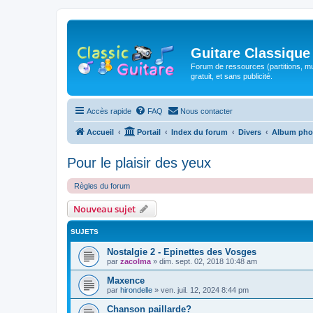
Guitare Classique
Forum de ressources (partitions, mu
gratuit, et sans publicité.
Accès rapide
FAQ
Nous contacter
Accueil
Portail
Index du forum
Divers
Album pho
Pour le plaisir des yeux
Règles du forum
Nouveau sujet
SUJETS
Nostalgie 2 - Epinettes des Vosges
par
zacolma
»
dim. sept. 02, 2018 10:48 am
Maxence
par
hirondelle
»
ven. juil. 12, 2024 8:44 pm
Chanson paillarde?