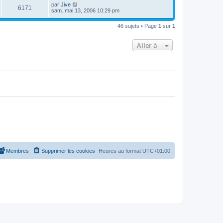
u
e
n
s
D
par
Jive
s
m
V
6171
i
a
e
sam. mai 13, 2006 10:29 pm
e
e
e
g
r
s
r
u
e
n
s
s
m
46 sujets • Page
1
sur
1
i
a
e
e
e
g
s
r
e
s
Aller à
s
m
a
e
g
s
e
s
a
g
e
Membres
Supprimer les cookies
Heures au format
UTC+01:00