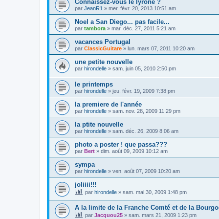
Connaissez-vous le lyrone ?
par
JeanR1
»
mer. févr. 20, 2013 10:51 am
Noel a San Diego... pas facile...
par
tambora
»
mar. déc. 27, 2011 5:21 am
vacances Portugal
par
ClassicGuitare
»
lun. mars 07, 2011 10:20 am
une petite nouvelle
par
hirondelle
»
sam. juin 05, 2010 2:50 pm
le printemps
par
hirondelle
»
jeu. févr. 19, 2009 7:38 pm
la premiere de l'année
par
hirondelle
»
sam. nov. 28, 2009 11:29 pm
la ptite nouvelle
par
hirondelle
»
sam. déc. 26, 2009 8:06 am
photo a poster ! que passa???
par
Bert
»
dim. août 09, 2009 10:12 am
sympa
par
hirondelle
»
ven. août 07, 2009 10:20 am
joliiii!!!
par
hirondelle
»
sam. mai 30, 2009 1:48 pm
A la limite de la Franche Comté et de la Bourg
par
Jacquou25
»
sam. mars 21, 2009 1:23 pm