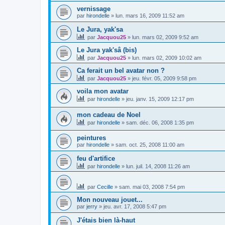
vernissage
par
hirondelle
»
lun. mars 16, 2009 11:52 am
Le Jura, yak'sa
par
Jacquou25
»
lun. mars 02, 2009 9:52 am
Le Jura yak'sâ (bis)
par
Jacquou25
»
lun. mars 02, 2009 10:02 am
Ca ferait un bel avatar non ?
par
Jacquou25
»
jeu. févr. 05, 2009 9:58 pm
voila mon avatar
par
hirondelle
»
jeu. janv. 15, 2009 12:17 pm
mon cadeau de Noel
par
hirondelle
»
sam. déc. 06, 2008 1:35 pm
peintures
par
hirondelle
»
sam. oct. 25, 2008 11:00 am
feu d'artifice
par
hirondelle
»
lun. juil. 14, 2008 11:26 am
par
Cecille
»
sam. mai 03, 2008 7:54 pm
Mon nouveau jouet...
par
jerry
»
jeu. avr. 17, 2008 5:47 pm
J'étais bien là-haut