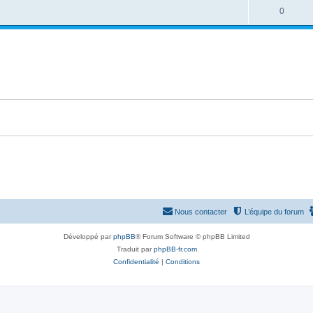
é
e
o
R
0
s
p
s
n
é
e
o
s
p
s
n
e
o
s
s
n
e
s
s
e
s
Nous contacter
L’équipe du forum
Développé par
phpBB
® Forum Software © phpBB Limited
Traduit par
phpBB-fr.com
Confidentialité
|
Conditions