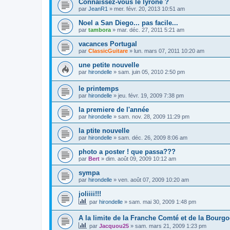
Connaissez-vous le lyrone ?
par
JeanR1
»
mer. févr. 20, 2013 10:51 am
Noel a San Diego... pas facile...
par
tambora
»
mar. déc. 27, 2011 5:21 am
vacances Portugal
par
ClassicGuitare
»
lun. mars 07, 2011 10:20 am
une petite nouvelle
par
hirondelle
»
sam. juin 05, 2010 2:50 pm
le printemps
par
hirondelle
»
jeu. févr. 19, 2009 7:38 pm
la premiere de l'année
par
hirondelle
»
sam. nov. 28, 2009 11:29 pm
la ptite nouvelle
par
hirondelle
»
sam. déc. 26, 2009 8:06 am
photo a poster ! que passa???
par
Bert
»
dim. août 09, 2009 10:12 am
sympa
par
hirondelle
»
ven. août 07, 2009 10:20 am
joliiii!!!
par
hirondelle
»
sam. mai 30, 2009 1:48 pm
A la limite de la Franche Comté et de la Bourg
par
Jacquou25
»
sam. mars 21, 2009 1:23 pm