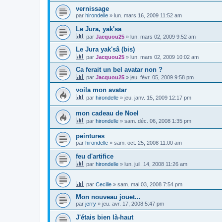
vernissage
par
hirondelle
»
lun. mars 16, 2009 11:52 am
Le Jura, yak'sa
par
Jacquou25
»
lun. mars 02, 2009 9:52 am
Le Jura yak'sâ (bis)
par
Jacquou25
»
lun. mars 02, 2009 10:02 am
Ca ferait un bel avatar non ?
par
Jacquou25
»
jeu. févr. 05, 2009 9:58 pm
voila mon avatar
par
hirondelle
»
jeu. janv. 15, 2009 12:17 pm
mon cadeau de Noel
par
hirondelle
»
sam. déc. 06, 2008 1:35 pm
peintures
par
hirondelle
»
sam. oct. 25, 2008 11:00 am
feu d'artifice
par
hirondelle
»
lun. juil. 14, 2008 11:26 am
par
Cecille
»
sam. mai 03, 2008 7:54 pm
Mon nouveau jouet...
par
jerry
»
jeu. avr. 17, 2008 5:47 pm
J'étais bien là-haut