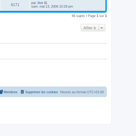
u
e
n
s
D
par
Jive
s
m
V
6171
i
a
e
sam. mai 13, 2006 10:29 pm
e
e
e
g
r
s
r
u
e
n
s
s
m
46 sujets • Page
1
sur
1
i
a
e
e
e
g
s
r
e
s
Aller à
s
m
a
e
g
s
e
s
a
g
e
Membres
Supprimer les cookies
Heures au format
UTC+01:00