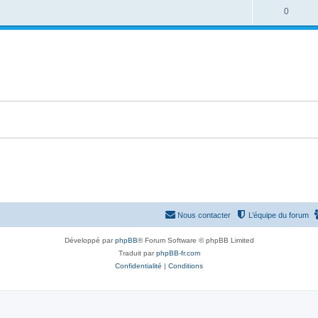
é
e
o
R
0
s
p
s
n
é
e
o
s
p
s
n
e
o
s
s
n
e
s
s
e
s
Nous contacter
L’équipe du forum
Développé par
phpBB
® Forum Software © phpBB Limited
Traduit par
phpBB-fr.com
Confidentialité
|
Conditions