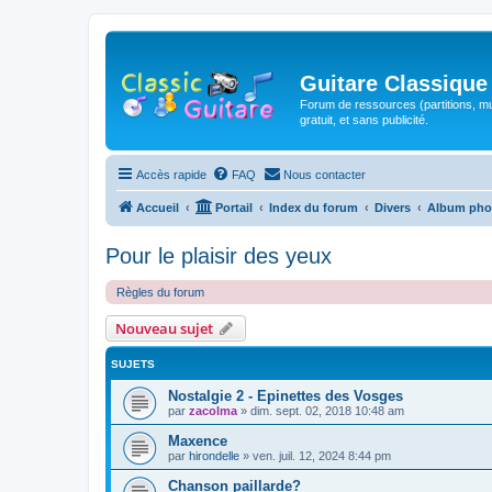
Guitare Classique
Forum de ressources (partitions, mu
gratuit, et sans publicité.
Accès rapide
FAQ
Nous contacter
Accueil
Portail
Index du forum
Divers
Album pho
Pour le plaisir des yeux
Règles du forum
Nouveau sujet
SUJETS
Nostalgie 2 - Epinettes des Vosges
par
zacolma
»
dim. sept. 02, 2018 10:48 am
Maxence
par
hirondelle
»
ven. juil. 12, 2024 8:44 pm
Chanson paillarde?