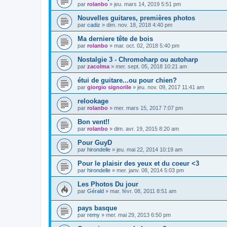
par
rolanbo
»
jeu. mars 14, 2019 5:51 pm
Nouvelles guitares, premières photos
par
cadiz
»
dim. nov. 18, 2018 4:40 pm
Ma derniere tête de bois
par
rolanbo
»
mar. oct. 02, 2018 5:40 pm
Nostalgie 3 - Chromoharp ou autoharp
par
zacolma
»
mer. sept. 05, 2018 10:21 am
étui de guitare...ou pour chien?
par
giorgio signorile
»
jeu. nov. 09, 2017 11:41 am
relookage
par
rolanbo
»
mer. mars 15, 2017 7:07 pm
Bon vent!!
par
rolanbo
»
dim. avr. 19, 2015 8:20 am
Pour GuyD
par
hirondelle
»
jeu. mai 22, 2014 10:19 am
Pour le plaisir des yeux et du coeur <3
par
hirondelle
»
mer. janv. 08, 2014 5:03 pm
Les Photos Du jour
par
Gérald
»
mar. févr. 08, 2011 8:51 am
pays basque
par
remy
»
mer. mai 29, 2013 6:50 pm