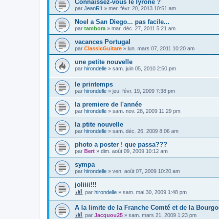
Connaissez-vous le lyrone ?
par
JeanR1
»
mer. févr. 20, 2013 10:51 am
Noel a San Diego... pas facile...
par
tambora
»
mar. déc. 27, 2011 5:21 am
vacances Portugal
par
ClassicGuitare
»
lun. mars 07, 2011 10:20 am
une petite nouvelle
par
hirondelle
»
sam. juin 05, 2010 2:50 pm
le printemps
par
hirondelle
»
jeu. févr. 19, 2009 7:38 pm
la premiere de l'année
par
hirondelle
»
sam. nov. 28, 2009 11:29 pm
la ptite nouvelle
par
hirondelle
»
sam. déc. 26, 2009 8:06 am
photo a poster ! que passa???
par
Bert
»
dim. août 09, 2009 10:12 am
sympa
par
hirondelle
»
ven. août 07, 2009 10:20 am
joliiii!!!
par
hirondelle
»
sam. mai 30, 2009 1:48 pm
A la limite de la Franche Comté et de la Bourg
par
Jacquou25
»
sam. mars 21, 2009 1:23 pm