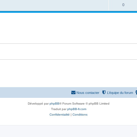
é
e
o
R
0
s
p
s
n
é
e
o
s
p
s
n
e
o
s
s
n
e
s
s
e
s
Nous contacter
L’équipe du forum
Développé par
phpBB
® Forum Software © phpBB Limited
Traduit par
phpBB-fr.com
Confidentialité
|
Conditions