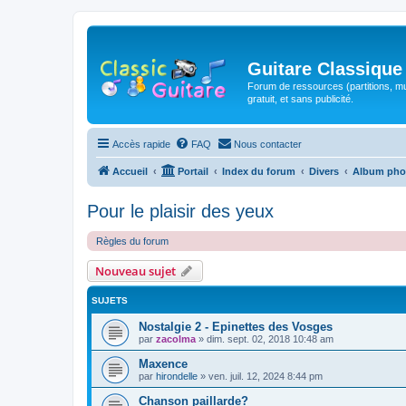
Guitare Classique
Forum de ressources (partitions, mu
gratuit, et sans publicité.
Accès rapide
FAQ
Nous contacter
Accueil
Portail
Index du forum
Divers
Album pho
Pour le plaisir des yeux
Règles du forum
Nouveau sujet
SUJETS
Nostalgie 2 - Epinettes des Vosges
par
zacolma
»
dim. sept. 02, 2018 10:48 am
Maxence
par
hirondelle
»
ven. juil. 12, 2024 8:44 pm
Chanson paillarde?