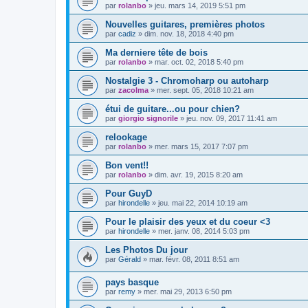
par
rolanbo
»
jeu. mars 14, 2019 5:51 pm
Nouvelles guitares, premières photos
par
cadiz
»
dim. nov. 18, 2018 4:40 pm
Ma derniere tête de bois
par
rolanbo
»
mar. oct. 02, 2018 5:40 pm
Nostalgie 3 - Chromoharp ou autoharp
par
zacolma
»
mer. sept. 05, 2018 10:21 am
étui de guitare...ou pour chien?
par
giorgio signorile
»
jeu. nov. 09, 2017 11:41 am
relookage
par
rolanbo
»
mer. mars 15, 2017 7:07 pm
Bon vent!!
par
rolanbo
»
dim. avr. 19, 2015 8:20 am
Pour GuyD
par
hirondelle
»
jeu. mai 22, 2014 10:19 am
Pour le plaisir des yeux et du coeur <3
par
hirondelle
»
mer. janv. 08, 2014 5:03 pm
Les Photos Du jour
par
Gérald
»
mar. févr. 08, 2011 8:51 am
pays basque
par
remy
»
mer. mai 29, 2013 6:50 pm