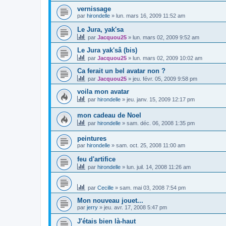
vernissage
par
hirondelle
»
lun. mars 16, 2009 11:52 am
Le Jura, yak'sa
par
Jacquou25
»
lun. mars 02, 2009 9:52 am
Le Jura yak'sâ (bis)
par
Jacquou25
»
lun. mars 02, 2009 10:02 am
Ca ferait un bel avatar non ?
par
Jacquou25
»
jeu. févr. 05, 2009 9:58 pm
voila mon avatar
par
hirondelle
»
jeu. janv. 15, 2009 12:17 pm
mon cadeau de Noel
par
hirondelle
»
sam. déc. 06, 2008 1:35 pm
peintures
par
hirondelle
»
sam. oct. 25, 2008 11:00 am
feu d'artifice
par
hirondelle
»
lun. juil. 14, 2008 11:26 am
par
Cecille
»
sam. mai 03, 2008 7:54 pm
Mon nouveau jouet...
par
jerry
»
jeu. avr. 17, 2008 5:47 pm
J'étais bien là-haut