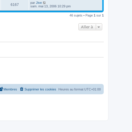
u
e
n
s
D
par
Jive
s
m
V
6167
i
a
e
sam. mai 13, 2006 10:29 pm
e
e
e
g
r
s
r
u
e
n
s
s
m
46 sujets • Page
1
sur
1
i
a
e
e
e
g
s
r
e
s
Aller à
s
m
a
e
g
s
e
s
a
g
e
Membres
Supprimer les cookies
Heures au format
UTC+01:00