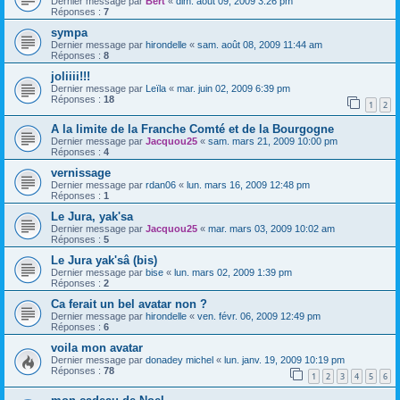
Dernier message par
Bert
«
dim. août 09, 2009 3:26 pm
Réponses :
7
sympa
Dernier message par
hirondelle
«
sam. août 08, 2009 11:44 am
Réponses :
8
joliiii!!!
Dernier message par
Leïla
«
mar. juin 02, 2009 6:39 pm
Réponses :
18
1
2
A la limite de la Franche Comté et de la Bourgogne
Dernier message par
Jacquou25
«
sam. mars 21, 2009 10:00 pm
Réponses :
4
vernissage
Dernier message par
rdan06
«
lun. mars 16, 2009 12:48 pm
Réponses :
1
Le Jura, yak'sa
Dernier message par
Jacquou25
«
mar. mars 03, 2009 10:02 am
Réponses :
5
Le Jura yak'sâ (bis)
Dernier message par
bise
«
lun. mars 02, 2009 1:39 pm
Réponses :
2
Ca ferait un bel avatar non ?
Dernier message par
hirondelle
«
ven. févr. 06, 2009 12:49 pm
Réponses :
6
voila mon avatar
Dernier message par
donadey michel
«
lun. janv. 19, 2009 10:19 pm
Réponses :
78
1
2
3
4
5
6