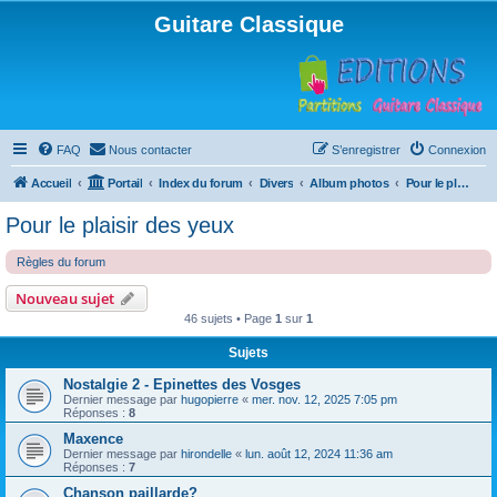
Guitare Classique
FAQ
Nous contacter
S’enregistrer
Connexion
Accueil
Portail
Index du forum
Divers
Album photos
Pour le plaisir des yeux
Pour le plaisir des yeux
Règles du forum
Nouveau sujet
46 sujets • Page
1
sur
1
Sujets
Nostalgie 2 - Epinettes des Vosges
Dernier message par
hugopierre
«
mer. nov. 12, 2025 7:05 pm
Réponses :
8
Maxence
Dernier message par
hirondelle
«
lun. août 12, 2024 11:36 am
Réponses :
7
Chanson paillarde?