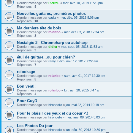
Dernier message par
PierreL
«
mer. avr. 10, 2019 11:26 pm
Réponses :
8
Nouvelles guitares, premières photos
Dernier message par
cadiz
«
mer. déc. 05, 2018 8:08 pm
Réponses :
10
Ma derniere tête de bois
Dernier message par
rolanbo
«
mer. oct. 03, 2018 12:34 pm
Réponses :
3
Nostalgie 3 - Chromoharp ou autoharp
Dernier message par
didier
«
mer. sept. 05, 2018 11:53 am
Réponses :
3
étui de guitare...ou pour chien?
Dernier message par
remy
«
dim. nov. 12, 2017 7:22 am
Réponses :
7
relookage
Dernier message par
rolanbo
«
sam. avr. 01, 2017 12:30 pm
Réponses :
5
Bon vent!!
Dernier message par
rolanbo
«
lun. avr. 20, 2015 8:47 am
Réponses :
4
Pour GuyD
Dernier message par
hirondelle
«
jeu. mai 22, 2014 10:19 am
Pour le plaisir des yeux et du coeur <3
Dernier message par
hirondelle
«
mer. janv. 08, 2014 5:03 pm
Les Photos Du jour
Dernier message par
hirondelle
«
lun. déc. 30, 2013 10:30 pm