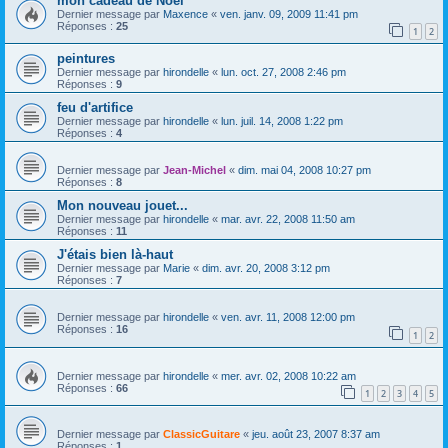
mon cadeau de Noel
Dernier message par
Maxence
«
ven. janv. 09, 2009 11:41 pm
Réponses :
25
1
2
peintures
Dernier message par
hirondelle
«
lun. oct. 27, 2008 2:46 pm
Réponses :
9
feu d'artifice
Dernier message par
hirondelle
«
lun. juil. 14, 2008 1:22 pm
Réponses :
4
Dernier message par
Jean-Michel
«
dim. mai 04, 2008 10:27 pm
Réponses :
8
Mon nouveau jouet...
Dernier message par
hirondelle
«
mar. avr. 22, 2008 11:50 am
Réponses :
11
J'étais bien là-haut
Dernier message par
Marie
«
dim. avr. 20, 2008 3:12 pm
Réponses :
7
Dernier message par
hirondelle
«
ven. avr. 11, 2008 12:00 pm
Réponses :
16
1
2
Dernier message par
hirondelle
«
mer. avr. 02, 2008 10:22 am
Réponses :
66
1
2
3
4
5
Dernier message par
ClassicGuitare
«
jeu. août 23, 2007 8:37 am
Réponses :
1