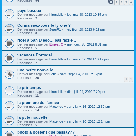
Réponses :
54
1
2
3
4
pays basque
Dernier message par
hirondelle
«
jeu. mai 30, 2013 10:35 am
Réponses :
2
Connaissez-vous le lyrone ?
Dernier message par
JeanR1
«
mer. févr. 20, 2013 8:02 pm
Réponses :
8
Noel a San Diego... pas facile...
Dernier message par
Ernest'O
«
mer. déc. 28, 2011 8:31 am
Réponses :
5
vacances Portugal
Dernier message par
hirondelle
«
lun. mars 07, 2011 10:17 pm
Réponses :
7
une petite nouvelle
Dernier message par
Leïla
«
sam. sept. 04, 2010 7:15 pm
Réponses :
26
1
2
le printemps
Dernier message par
hirondelle
«
dim. juil. 04, 2010 7:20 pm
Réponses :
11
la premiere de l'année
Dernier message par
Maxence
«
sam. janv. 16, 2010 12:30 pm
Réponses :
14
la ptite nouvelle
Dernier message par
Maxence
«
sam. janv. 16, 2010 12:24 pm
Réponses :
5
photo a poster ! que passa???