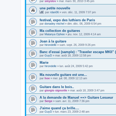
par
smyslov
»
mar. mars 30, 2010 3:45 pm
une petite nouvelle
par
rdan06
»
ven. déc. 11, 2009 7:07 pm
festival, expo des luthiers de Paris
par
donadey michel
»
dim. déc. 06, 2009 6:54 pm
Ma collection de guitares
par
Matanya Ophee
»
jeu. nov. 12, 2009 4:14 am
Joan à la guitare
par
hirondelle
»
sam. sept. 26, 2009 9:26 pm
Banc d'essai (sample) : "Traveler escape MKII" 
par
GuyD
»
mar. août 18, 2009 12:58 pm
Marie
par
hirondelle
»
lun. août 24, 2009 5:42 pm
Ma nouvelle guitare est une...
par
hoe
»
mer. juil. 08, 2009 12:13 am
Guitare dans le bois..
par
giorgio signorile
»
mar. août 18, 2009 3:47 pm
A la demande de Manuel ==> Guitare Lesueur
par
Serge
»
sam. avr. 11, 2009 7:36 pm
J'aime quand ça brille....
par
GuyD
»
lun. mars 23, 2009 2:48 am