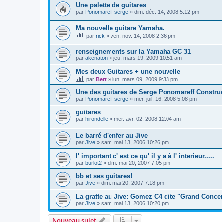
Une palette de guitares
par
Ponomareff serge
»
dim. déc. 14, 2008 5:12 pm
Ma nouvelle guitare Yamaha.
par
rick
»
ven. nov. 14, 2008 2:36 pm
renseignements sur la Yamaha GC 31
par
akenaton
»
jeu. mars 19, 2009 10:51 am
Mes deux Guitares + une nouvelle
par
Bert
»
lun. mars 09, 2009 9:33 pm
Une des guitares de Serge Ponomareff Constru
par
Ponomareff serge
»
mer. juil. 16, 2008 5:08 pm
guitares
par
hirondelle
»
mer. avr. 02, 2008 12:04 am
Le barré d'enfer au Jive
par
Jive
»
sam. mai 13, 2006 10:26 pm
l' important c' est ce qu' il y a à l' interieur.....
par
burlot2
»
dim. mai 20, 2007 7:05 pm
bb et ses guitares!
par
Jive
»
dim. mai 20, 2007 7:18 pm
La gratte au Jive: Gomez C4 dite "Grand Concer
par
Jive
»
sam. mai 13, 2006 10:20 pm
Nouveau sujet