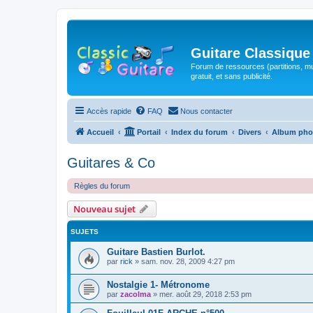
Guitare Classique
Forum de ressources (partitions, mu
gratuit, et sans publicité.
Accès rapide
FAQ
Nous contacter
Accueil
Portail
Index du forum
Divers
Album pho
Guitares & Co
Règles du forum
Nouveau sujet
SUJETS
Guitare Bastien Burlot.
par
rick
»
sam. nov. 28, 2009 4:27 pm
Nostalgie 1- Métronome
par
zacolma
»
mer. août 29, 2018 2:53 pm