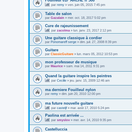
Fouilleul 01F ARCHE n°500
par
remy
»
ven. juin 05, 2015 7:45 pm
Table de salon
par
Gazalain
»
mer. oct. 18, 2017 5:02 pm
Cure de rajeunissement
par
zacolma
»
lun. janv. 23, 2017 2:12 pm
Une guitare classique à cordier
par
Ponomareff serge
»
dim. juil. 27, 2008 8:39 pm
Guitare
par
ClassicGuitare
»
lun. mars 05, 2012 10:53 pm
mon professeur de musique
par
Maurice
»
sam. mai 14, 2011 9:31 pm
Quand la guitare inspire les peintres
par
Cecille
»
jeu. janv. 15, 2009 12:46 am
ma derniere Fouilleul nylon
par
remy
»
dim. juin 20, 2010 12:00 pm
ma future nouvelle guitare
par
casteljf
»
mar. août 17, 2010 5:24 pm
Paolina est arrivée ...
par
smyslov
»
mer. avr. 14, 2010 9:35 pm
Castelluccia