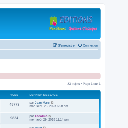
S’enregistrer
Connexion
33 sujets • Page
1
sur
1
VUES
DERNIER MESSAGE
D
par
Jean Marc
V
49773
e
mar. sept. 26, 2023 6:58 pm
r
u
n
D
par
zacolma
i
V
9834
e
e
mer. août 29, 2018 11:14 pm
e
r
r
u
n
s
m
D
par
remy