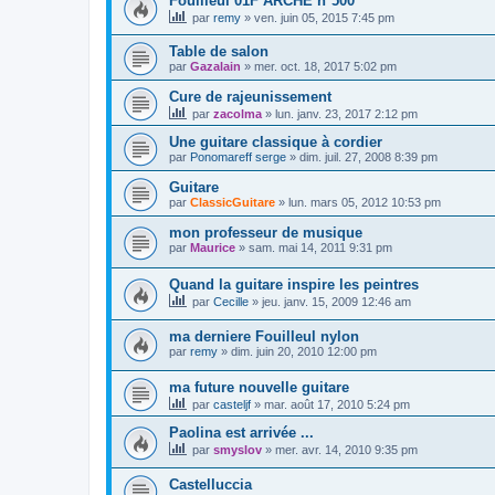
Fouilleul 01F ARCHE n°500
par
remy
»
ven. juin 05, 2015 7:45 pm
Table de salon
par
Gazalain
»
mer. oct. 18, 2017 5:02 pm
Cure de rajeunissement
par
zacolma
»
lun. janv. 23, 2017 2:12 pm
Une guitare classique à cordier
par
Ponomareff serge
»
dim. juil. 27, 2008 8:39 pm
Guitare
par
ClassicGuitare
»
lun. mars 05, 2012 10:53 pm
mon professeur de musique
par
Maurice
»
sam. mai 14, 2011 9:31 pm
Quand la guitare inspire les peintres
par
Cecille
»
jeu. janv. 15, 2009 12:46 am
ma derniere Fouilleul nylon
par
remy
»
dim. juin 20, 2010 12:00 pm
ma future nouvelle guitare
par
casteljf
»
mar. août 17, 2010 5:24 pm
Paolina est arrivée ...
par
smyslov
»
mer. avr. 14, 2010 9:35 pm
Castelluccia