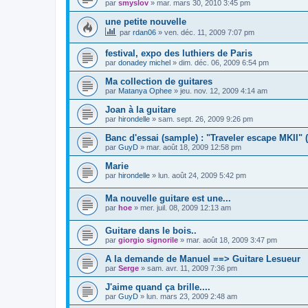
par
smyslov
»
mar. mars 30, 2010 3:45 pm
une petite nouvelle
par
rdan06
»
ven. déc. 11, 2009 7:07 pm
festival, expo des luthiers de Paris
par
donadey michel
»
dim. déc. 06, 2009 6:54 pm
Ma collection de guitares
par
Matanya Ophee
»
jeu. nov. 12, 2009 4:14 am
Joan à la guitare
par
hirondelle
»
sam. sept. 26, 2009 9:26 pm
Banc d'essai (sample) : "Traveler escape MKII" 
par
GuyD
»
mar. août 18, 2009 12:58 pm
Marie
par
hirondelle
»
lun. août 24, 2009 5:42 pm
Ma nouvelle guitare est une...
par
hoe
»
mer. juil. 08, 2009 12:13 am
Guitare dans le bois..
par
giorgio signorile
»
mar. août 18, 2009 3:47 pm
A la demande de Manuel ==> Guitare Lesueur
par
Serge
»
sam. avr. 11, 2009 7:36 pm
J'aime quand ça brille....
par
GuyD
»
lun. mars 23, 2009 2:48 am