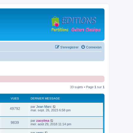
S’enregistrer
Connexion
33 sujets • Page
1
sur
1
VUES
DERNIER MESSAGE
D
par
Jean Marc
V
49792
e
mar. sept. 26, 2023 6:58 pm
r
u
n
D
par
zacolma
i
V
9839
e
e
mer. août 29, 2018 11:14 pm
e
r
r
u
n
s
m
D
par
remy