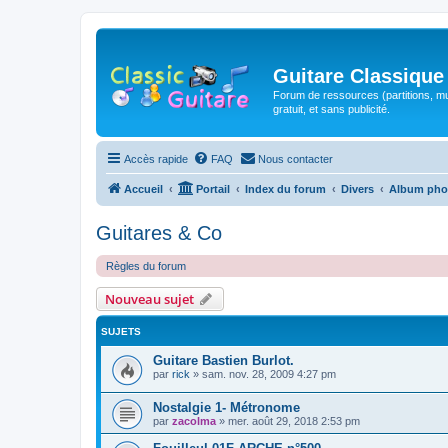
Guitare Classique
Forum de ressources (partitions, mu
gratuit, et sans publicité.
Accès rapide
FAQ
Nous contacter
Accueil
Portail
Index du forum
Divers
Album pho
Guitares & Co
Règles du forum
Nouveau sujet
SUJETS
Guitare Bastien Burlot.
par
rick
»
sam. nov. 28, 2009 4:27 pm
Nostalgie 1- Métronome
par
zacolma
»
mer. août 29, 2018 2:53 pm