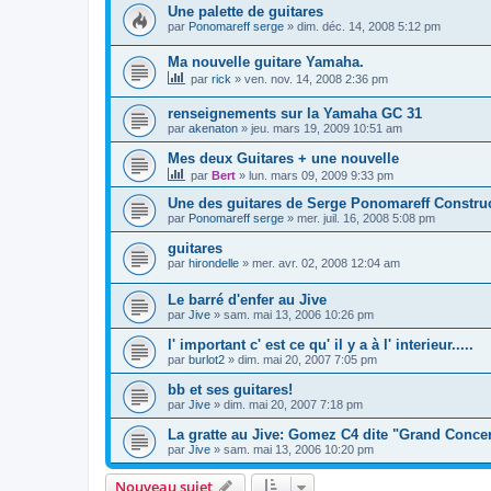
Une palette de guitares
par
Ponomareff serge
»
dim. déc. 14, 2008 5:12 pm
Ma nouvelle guitare Yamaha.
par
rick
»
ven. nov. 14, 2008 2:36 pm
renseignements sur la Yamaha GC 31
par
akenaton
»
jeu. mars 19, 2009 10:51 am
Mes deux Guitares + une nouvelle
par
Bert
»
lun. mars 09, 2009 9:33 pm
Une des guitares de Serge Ponomareff Constru
par
Ponomareff serge
»
mer. juil. 16, 2008 5:08 pm
guitares
par
hirondelle
»
mer. avr. 02, 2008 12:04 am
Le barré d'enfer au Jive
par
Jive
»
sam. mai 13, 2006 10:26 pm
l' important c' est ce qu' il y a à l' interieur.....
par
burlot2
»
dim. mai 20, 2007 7:05 pm
bb et ses guitares!
par
Jive
»
dim. mai 20, 2007 7:18 pm
La gratte au Jive: Gomez C4 dite "Grand Concer
par
Jive
»
sam. mai 13, 2006 10:20 pm
Nouveau sujet