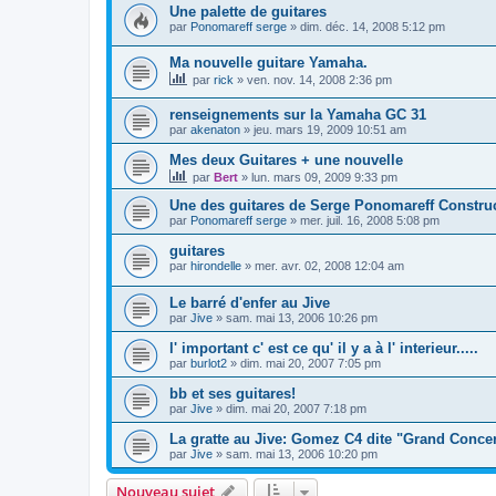
Une palette de guitares
par
Ponomareff serge
»
dim. déc. 14, 2008 5:12 pm
Ma nouvelle guitare Yamaha.
par
rick
»
ven. nov. 14, 2008 2:36 pm
renseignements sur la Yamaha GC 31
par
akenaton
»
jeu. mars 19, 2009 10:51 am
Mes deux Guitares + une nouvelle
par
Bert
»
lun. mars 09, 2009 9:33 pm
Une des guitares de Serge Ponomareff Constru
par
Ponomareff serge
»
mer. juil. 16, 2008 5:08 pm
guitares
par
hirondelle
»
mer. avr. 02, 2008 12:04 am
Le barré d'enfer au Jive
par
Jive
»
sam. mai 13, 2006 10:26 pm
l' important c' est ce qu' il y a à l' interieur.....
par
burlot2
»
dim. mai 20, 2007 7:05 pm
bb et ses guitares!
par
Jive
»
dim. mai 20, 2007 7:18 pm
La gratte au Jive: Gomez C4 dite "Grand Concer
par
Jive
»
sam. mai 13, 2006 10:20 pm
Nouveau sujet