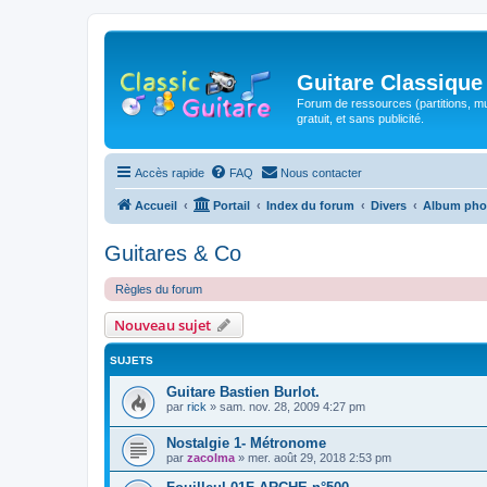
Guitare Classique
Forum de ressources (partitions, mu
gratuit, et sans publicité.
Accès rapide
FAQ
Nous contacter
Accueil
Portail
Index du forum
Divers
Album pho
Guitares & Co
Règles du forum
Nouveau sujet
SUJETS
Guitare Bastien Burlot.
par
rick
»
sam. nov. 28, 2009 4:27 pm
Nostalgie 1- Métronome
par
zacolma
»
mer. août 29, 2018 2:53 pm