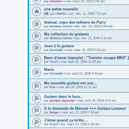
par
smyslov
»
mar. mars 30, 2010 3:45 pm
une petite nouvelle
par
rdan06
»
ven. déc. 11, 2009 7:07 pm
festival, expo des luthiers de Paris
par
donadey michel
»
dim. déc. 06, 2009 6:54 pm
Ma collection de guitares
par
Matanya Ophee
»
jeu. nov. 12, 2009 4:14 am
Joan à la guitare
par
hirondelle
»
sam. sept. 26, 2009 9:26 pm
Banc d'essai (sample) : "Traveler escape MKII" 
par
GuyD
»
mar. août 18, 2009 12:58 pm
Marie
par
hirondelle
»
lun. août 24, 2009 5:42 pm
Ma nouvelle guitare est une...
par
hoe
»
mer. juil. 08, 2009 12:13 am
Guitare dans le bois..
par
giorgio signorile
»
mar. août 18, 2009 3:47 pm
A la demande de Manuel ==> Guitare Lesueur
par
Serge
»
sam. avr. 11, 2009 7:36 pm
J'aime quand ça brille....
par
GuyD
»
lun. mars 23, 2009 2:48 am