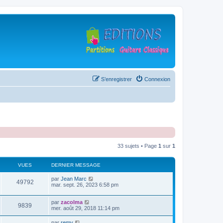
S’enregistrer
Connexion
33 sujets • Page
1
sur
1
VUES
DERNIER MESSAGE
D
par
Jean Marc
V
49792
e
mar. sept. 26, 2023 6:58 pm
r
u
n
D
par
zacolma
i
V
9839
e
e
mer. août 29, 2018 11:14 pm
e
r
r
u
n
s
m
D
par
remy