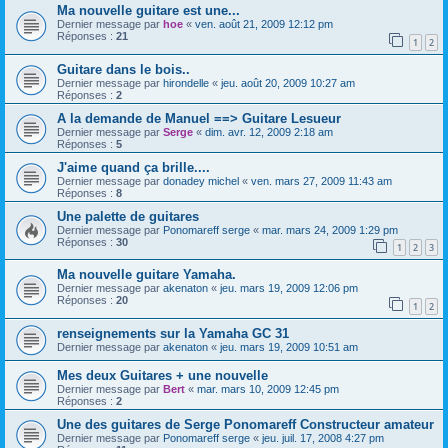
Ma nouvelle guitare est une...
Dernier message par
hoe
«
ven. août 21, 2009 12:12 pm
Réponses :
21
1
2
Guitare dans le bois..
Dernier message par
hirondelle
«
jeu. août 20, 2009 10:27 am
Réponses :
2
A la demande de Manuel ==> Guitare Lesueur
Dernier message par
Serge
«
dim. avr. 12, 2009 2:18 am
Réponses :
5
J'aime quand ça brille....
Dernier message par
donadey michel
«
ven. mars 27, 2009 11:43 am
Réponses :
8
Une palette de guitares
Dernier message par
Ponomareff serge
«
mar. mars 24, 2009 1:29 pm
Réponses :
30
1
2
3
Ma nouvelle guitare Yamaha.
Dernier message par
akenaton
«
jeu. mars 19, 2009 12:06 pm
Réponses :
20
1
2
renseignements sur la Yamaha GC 31
Dernier message par
akenaton
«
jeu. mars 19, 2009 10:51 am
Mes deux Guitares + une nouvelle
Dernier message par
Bert
«
mar. mars 10, 2009 12:45 pm
Réponses :
2
Une des guitares de Serge Ponomareff Constructeur amateur
Dernier message par
Ponomareff serge
«
jeu. juil. 17, 2008 4:27 pm