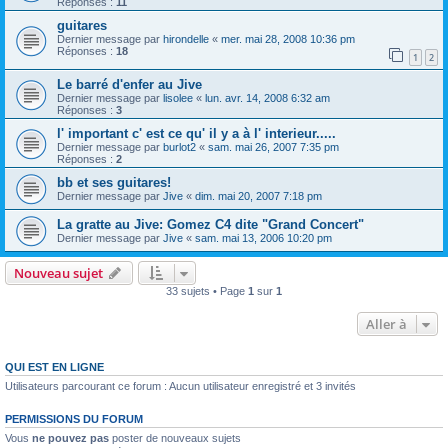
Réponses :
11
guitares
Dernier message par
hirondelle
«
mer. mai 28, 2008 10:36 pm
Réponses :
18
1
2
Le barré d'enfer au Jive
Dernier message par
lisolee
«
lun. avr. 14, 2008 6:32 am
Réponses :
3
l' important c' est ce qu' il y a à l' interieur.....
Dernier message par
burlot2
«
sam. mai 26, 2007 7:35 pm
Réponses :
2
bb et ses guitares!
Dernier message par
Jive
«
dim. mai 20, 2007 7:18 pm
La gratte au Jive: Gomez C4 dite "Grand Concert"
Dernier message par
Jive
«
sam. mai 13, 2006 10:20 pm
Nouveau sujet
33 sujets • Page
1
sur
1
Aller à
QUI EST EN LIGNE
Utilisateurs parcourant ce forum : Aucun utilisateur enregistré et 3 invités
PERMISSIONS DU FORUM
Vous
ne pouvez pas
poster de nouveaux sujets