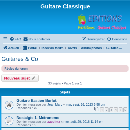
Guitare Classique
FAQ
Nous contacter
S’enregistrer
Connexion
Accueil
Portail
Index du forum
Divers
Album photos
Guitares & Co
Guitares & Co
Règles du forum
Nouveau sujet
33 sujets • Page
1
sur
1
Sujets
Guitare Bastien Burlot.
Dernier message par
Jean Marc
«
mar. sept. 26, 2023 6:58 pm
Réponses :
76
1
2
3
4
5
6
Nostalgie 1- Métronome
Dernier message par
zacolma
«
mer. août 29, 2018 11:14 pm
Réponses :
6