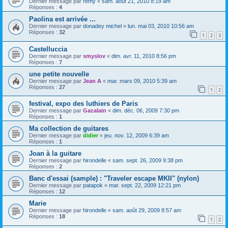
Dernier message par
remy
«
sam. août 21, 2010 8:19 am
Réponses :
4
Paolina est arrivée ...
Dernier message par
donadey michel
«
lun. mai 03, 2010 10:56 am
Réponses :
32
1
2
3
Castelluccia
Dernier message par
smyslov
«
dim. avr. 11, 2010 8:56 pm
Réponses :
7
une petite nouvelle
Dernier message par
Jean A
«
mar. mars 09, 2010 5:39 am
Réponses :
27
1
2
festival, expo des luthiers de Paris
Dernier message par
Gazalain
«
dim. déc. 06, 2009 7:30 pm
Réponses :
1
Ma collection de guitares
Dernier message par
didier
«
jeu. nov. 12, 2009 6:39 am
Réponses :
1
Joan à la guitare
Dernier message par
hirondelle
«
sam. sept. 26, 2009 9:38 pm
Réponses :
2
Banc d'essai (sample) : "Traveler escape MKII" (nylon)
Dernier message par
patapok
«
mar. sept. 22, 2009 12:21 pm
Réponses :
12
Marie
Dernier message par
hirondelle
«
sam. août 29, 2009 8:57 am
Réponses :
18
1
2