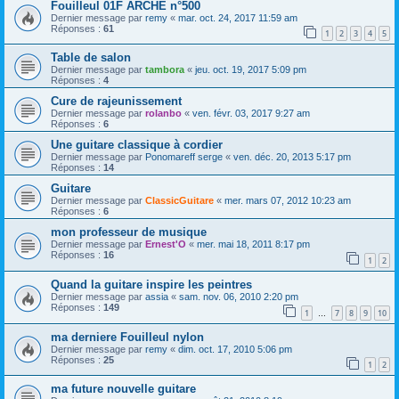
Fouilleul 01F ARCHE n°500
Dernier message par
remy
«
mar. oct. 24, 2017 11:59 am
Réponses :
61
1
2
3
4
5
Table de salon
Dernier message par
tambora
«
jeu. oct. 19, 2017 5:09 pm
Réponses :
4
Cure de rajeunissement
Dernier message par
rolanbo
«
ven. févr. 03, 2017 9:27 am
Réponses :
6
Une guitare classique à cordier
Dernier message par
Ponomareff serge
«
ven. déc. 20, 2013 5:17 pm
Réponses :
14
Guitare
Dernier message par
ClassicGuitare
«
mer. mars 07, 2012 10:23 am
Réponses :
6
mon professeur de musique
Dernier message par
Ernest'O
«
mer. mai 18, 2011 8:17 pm
Réponses :
16
1
2
Quand la guitare inspire les peintres
Dernier message par
assia
«
sam. nov. 06, 2010 2:20 pm
Réponses :
149
1
7
8
9
10
…
ma derniere Fouilleul nylon
Dernier message par
remy
«
dim. oct. 17, 2010 5:06 pm
Réponses :
25
1
2
ma future nouvelle guitare