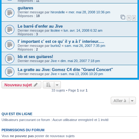
Réponses :
11
guitares
Dernier message par
hirondelle
«
mer. mai 28, 2008 10:36 pm
Réponses :
18
1
2
Le barré d'enfer au Jive
Dernier message par
lisolee
«
lun. avr. 14, 2008 6:32 am
Réponses :
3
l' important c' est ce qu' il y a à l' interieur.....
Dernier message par
burlot2
«
sam. mai 26, 2007 7:35 pm
Réponses :
2
bb et ses guitares!
Dernier message par
Jive
«
dim. mai 20, 2007 7:18 pm
La gratte au Jive: Gomez C4 dite "Grand Concert"
Dernier message par
Jive
«
sam. mai 13, 2006 10:20 pm
Nouveau sujet
33 sujets • Page
1
sur
1
Aller à
QUI EST EN LIGNE
Utilisateurs parcourant ce forum : Aucun utilisateur enregistré et 1 invité
PERMISSIONS DU FORUM
Vous
ne pouvez pas
poster de nouveaux sujets