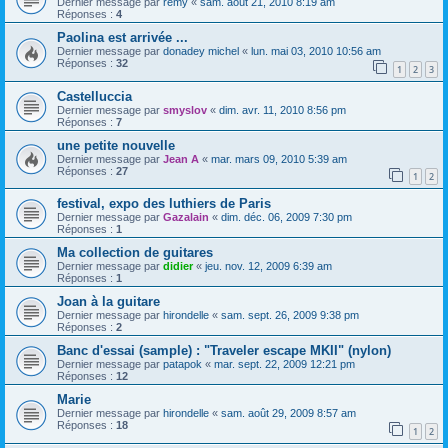
Dernier message par
remy
«
sam. août 21, 2010 8:19 am
Réponses :
4
Paolina est arrivée ...
Dernier message par
donadey michel
«
lun. mai 03, 2010 10:56 am
Réponses :
32
1
2
3
Castelluccia
Dernier message par
smyslov
«
dim. avr. 11, 2010 8:56 pm
Réponses :
7
une petite nouvelle
Dernier message par
Jean A
«
mar. mars 09, 2010 5:39 am
Réponses :
27
1
2
festival, expo des luthiers de Paris
Dernier message par
Gazalain
«
dim. déc. 06, 2009 7:30 pm
Réponses :
1
Ma collection de guitares
Dernier message par
didier
«
jeu. nov. 12, 2009 6:39 am
Réponses :
1
Joan à la guitare
Dernier message par
hirondelle
«
sam. sept. 26, 2009 9:38 pm
Réponses :
2
Banc d'essai (sample) : "Traveler escape MKII" (nylon)
Dernier message par
patapok
«
mar. sept. 22, 2009 12:21 pm
Réponses :
12
Marie
Dernier message par
hirondelle
«
sam. août 29, 2009 8:57 am
Réponses :
18
1
2