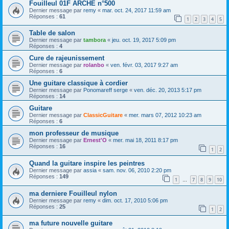
Fouilleul 01F ARCHE n°500
Dernier message par
remy
«
mar. oct. 24, 2017 11:59 am
Réponses :
61
1
2
3
4
5
Table de salon
Dernier message par
tambora
«
jeu. oct. 19, 2017 5:09 pm
Réponses :
4
Cure de rajeunissement
Dernier message par
rolanbo
«
ven. févr. 03, 2017 9:27 am
Réponses :
6
Une guitare classique à cordier
Dernier message par
Ponomareff serge
«
ven. déc. 20, 2013 5:17 pm
Réponses :
14
Guitare
Dernier message par
ClassicGuitare
«
mer. mars 07, 2012 10:23 am
Réponses :
6
mon professeur de musique
Dernier message par
Ernest'O
«
mer. mai 18, 2011 8:17 pm
Réponses :
16
1
2
Quand la guitare inspire les peintres
Dernier message par
assia
«
sam. nov. 06, 2010 2:20 pm
Réponses :
149
1
7
8
9
10
…
ma derniere Fouilleul nylon
Dernier message par
remy
«
dim. oct. 17, 2010 5:06 pm
Réponses :
25
1
2
ma future nouvelle guitare