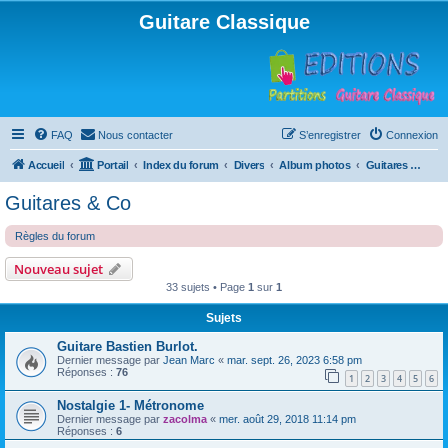
Guitare Classique
FAQ
Nous contacter
S’enregistrer
Connexion
Accueil
Portail
Index du forum
Divers
Album photos
Guitares & Co
Guitares & Co
Règles du forum
Nouveau sujet
33 sujets • Page
1
sur
1
Sujets
Guitare Bastien Burlot.
Dernier message par
Jean Marc
«
mar. sept. 26, 2023 6:58 pm
Réponses :
76
1
2
3
4
5
6
Nostalgie 1- Métronome
Dernier message par
zacolma
«
mer. août 29, 2018 11:14 pm
Réponses :
6