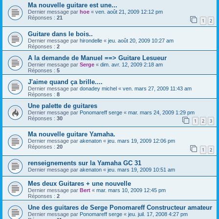
Ma nouvelle guitare est une...
Dernier message par
hoe
«
ven. août 21, 2009 12:12 pm
Réponses :
21
1
2
Guitare dans le bois..
Dernier message par
hirondelle
«
jeu. août 20, 2009 10:27 am
Réponses :
2
A la demande de Manuel ==> Guitare Lesueur
Dernier message par
Serge
«
dim. avr. 12, 2009 2:18 am
Réponses :
5
J'aime quand ça brille....
Dernier message par
donadey michel
«
ven. mars 27, 2009 11:43 am
Réponses :
8
Une palette de guitares
Dernier message par
Ponomareff serge
«
mar. mars 24, 2009 1:29 pm
Réponses :
30
1
2
3
Ma nouvelle guitare Yamaha.
Dernier message par
akenaton
«
jeu. mars 19, 2009 12:06 pm
Réponses :
20
1
2
renseignements sur la Yamaha GC 31
Dernier message par
akenaton
«
jeu. mars 19, 2009 10:51 am
Mes deux Guitares + une nouvelle
Dernier message par
Bert
«
mar. mars 10, 2009 12:45 pm
Réponses :
2
Une des guitares de Serge Ponomareff Constructeur amateur
Dernier message par
Ponomareff serge
«
jeu. juil. 17, 2008 4:27 pm