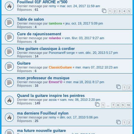
Fouilleul 01F ARCHE n°500
Dernier message par
remy
«
mar. oct. 24, 2017 11:59 am
Réponses :
61
1
2
3
4
5
Table de salon
Dernier message par
tambora
«
jeu. oct. 19, 2017 5:09 pm
Réponses :
4
Cure de rajeunissement
Dernier message par
rolanbo
«
ven. févr. 03, 2017 9:27 am
Réponses :
6
Une guitare classique à cordier
Dernier message par
Ponomareff serge
«
ven. déc. 20, 2013 5:17 pm
Réponses :
14
Guitare
Dernier message par
ClassicGuitare
«
mer. mars 07, 2012 10:23 am
Réponses :
6
mon professeur de musique
Dernier message par
Ernest'O
«
mer. mai 18, 2011 8:17 pm
Réponses :
16
1
2
Quand la guitare inspire les peintres
Dernier message par
assia
«
sam. nov. 06, 2010 2:20 pm
Réponses :
149
1
7
8
9
10
…
ma derniere Fouilleul nylon
Dernier message par
remy
«
dim. oct. 17, 2010 5:06 pm
Réponses :
25
1
2
ma future nouvelle guitare