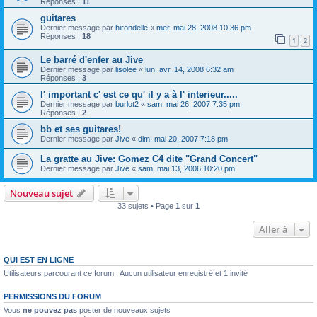
Réponses :
11
guitares
Dernier message par
hirondelle
«
mer. mai 28, 2008 10:36 pm
Réponses :
18
1
2
Le barré d'enfer au Jive
Dernier message par
lisolee
«
lun. avr. 14, 2008 6:32 am
Réponses :
3
l' important c' est ce qu' il y a à l' interieur.....
Dernier message par
burlot2
«
sam. mai 26, 2007 7:35 pm
Réponses :
2
bb et ses guitares!
Dernier message par
Jive
«
dim. mai 20, 2007 7:18 pm
La gratte au Jive: Gomez C4 dite "Grand Concert"
Dernier message par
Jive
«
sam. mai 13, 2006 10:20 pm
Nouveau sujet
33 sujets • Page
1
sur
1
Aller à
QUI EST EN LIGNE
Utilisateurs parcourant ce forum : Aucun utilisateur enregistré et 1 invité
PERMISSIONS DU FORUM
Vous
ne pouvez pas
poster de nouveaux sujets