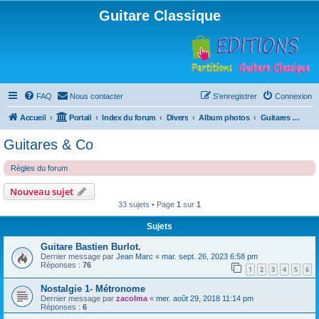
Guitare Classique
FAQ
Nous contacter
S’enregistrer
Connexion
Accueil
Portail
Index du forum
Divers
Album photos
Guitares & Co
Guitares & Co
Règles du forum
Nouveau sujet
33 sujets • Page
1
sur
1
Sujets
Guitare Bastien Burlot.
Dernier message par
Jean Marc
«
mar. sept. 26, 2023 6:58 pm
Réponses :
76
1
2
3
4
5
6
Nostalgie 1- Métronome
Dernier message par
zacolma
«
mer. août 29, 2018 11:14 pm
Réponses :
6