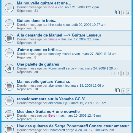
Ma nouvelle guitare est une...
Dernier message par
hoe
«
ven. août 21, 2009 12:12 pm
Réponses :
21
1
2
Guitare dans le bois..
Dernier message par
hirondelle
«
jeu. août 20, 2009 10:27 am
Réponses :
2
A la demande de Manuel ==> Guitare Lesueur
Dernier message par
Serge
«
dim. avr. 12, 2009 2:18 am
Réponses :
5
J'aime quand ça brille....
Dernier message par
donadey michel
«
ven. mars 27, 2009 11:43 am
Réponses :
8
Une palette de guitares
Dernier message par
Ponomareff serge
«
mar. mars 24, 2009 1:29 pm
Réponses :
30
1
2
3
Ma nouvelle guitare Yamaha.
Dernier message par
akenaton
«
jeu. mars 19, 2009 12:06 pm
Réponses :
20
1
2
renseignements sur la Yamaha GC 31
Dernier message par
akenaton
«
jeu. mars 19, 2009 10:51 am
Mes deux Guitares + une nouvelle
Dernier message par
Bert
«
mar. mars 10, 2009 12:45 pm
Réponses :
2
Une des guitares de Serge Ponomareff Constructeur amateur
Dernier message par
Ponomareff serge
«
jeu. juil. 17, 2008 4:27 pm