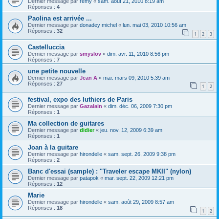
Dernier message par
remy
«
sam. août 21, 2010 8:19 am
Réponses :
4
Paolina est arrivée ...
Dernier message par
donadey michel
«
lun. mai 03, 2010 10:56 am
Réponses :
32
1
2
3
Castelluccia
Dernier message par
smyslov
«
dim. avr. 11, 2010 8:56 pm
Réponses :
7
une petite nouvelle
Dernier message par
Jean A
«
mar. mars 09, 2010 5:39 am
Réponses :
27
1
2
festival, expo des luthiers de Paris
Dernier message par
Gazalain
«
dim. déc. 06, 2009 7:30 pm
Réponses :
1
Ma collection de guitares
Dernier message par
didier
«
jeu. nov. 12, 2009 6:39 am
Réponses :
1
Joan à la guitare
Dernier message par
hirondelle
«
sam. sept. 26, 2009 9:38 pm
Réponses :
2
Banc d'essai (sample) : "Traveler escape MKII" (nylon)
Dernier message par
patapok
«
mar. sept. 22, 2009 12:21 pm
Réponses :
12
Marie
Dernier message par
hirondelle
«
sam. août 29, 2009 8:57 am
Réponses :
18
1
2