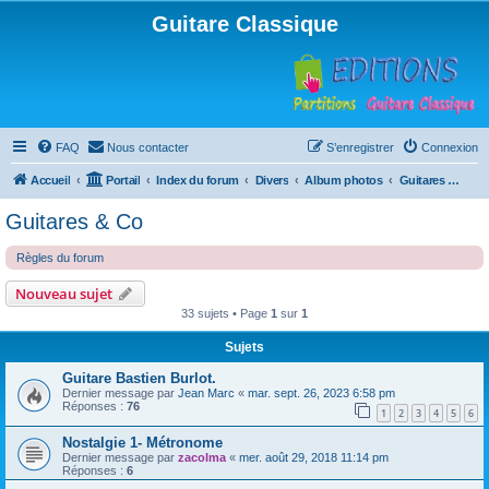
Guitare Classique
FAQ
Nous contacter
S’enregistrer
Connexion
Accueil
Portail
Index du forum
Divers
Album photos
Guitares & Co
Guitares & Co
Règles du forum
Nouveau sujet
33 sujets • Page
1
sur
1
Sujets
Guitare Bastien Burlot.
Dernier message par
Jean Marc
«
mar. sept. 26, 2023 6:58 pm
Réponses :
76
1
2
3
4
5
6
Nostalgie 1- Métronome
Dernier message par
zacolma
«
mer. août 29, 2018 11:14 pm
Réponses :
6