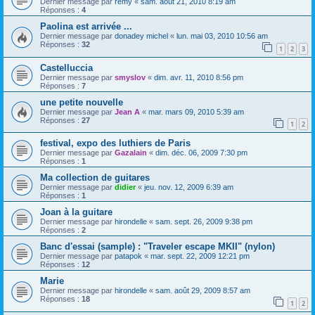
Dernier message par
remy
«
sam. août 21, 2010 8:19 am
Réponses :
4
Paolina est arrivée ...
Dernier message par
donadey michel
«
lun. mai 03, 2010 10:56 am
Réponses :
32
1
2
3
Castelluccia
Dernier message par
smyslov
«
dim. avr. 11, 2010 8:56 pm
Réponses :
7
une petite nouvelle
Dernier message par
Jean A
«
mar. mars 09, 2010 5:39 am
Réponses :
27
1
2
festival, expo des luthiers de Paris
Dernier message par
Gazalain
«
dim. déc. 06, 2009 7:30 pm
Réponses :
1
Ma collection de guitares
Dernier message par
didier
«
jeu. nov. 12, 2009 6:39 am
Réponses :
1
Joan à la guitare
Dernier message par
hirondelle
«
sam. sept. 26, 2009 9:38 pm
Réponses :
2
Banc d'essai (sample) : "Traveler escape MKII" (nylon)
Dernier message par
patapok
«
mar. sept. 22, 2009 12:21 pm
Réponses :
12
Marie
Dernier message par
hirondelle
«
sam. août 29, 2009 8:57 am
Réponses :
18
1
2