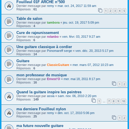
Fouilleul 01F ARCHE n°500
Dernier message par
remy
«
mar. oct. 24, 2017 11:59 am
Réponses :
61
1
2
3
4
5
Table de salon
Dernier message par
tambora
«
jeu. oct. 19, 2017 5:09 pm
Réponses :
4
Cure de rajeunissement
Dernier message par
rolanbo
«
ven. févr. 03, 2017 9:27 am
Réponses :
6
Une guitare classique à cordier
Dernier message par
Ponomareff serge
«
ven. déc. 20, 2013 5:17 pm
Réponses :
14
Guitare
Dernier message par
ClassicGuitare
«
mer. mars 07, 2012 10:23 am
Réponses :
6
mon professeur de musique
Dernier message par
Ernest'O
«
mer. mai 18, 2011 8:17 pm
Réponses :
16
1
2
Quand la guitare inspire les peintres
Dernier message par
assia
«
sam. nov. 06, 2010 2:20 pm
Réponses :
149
1
7
8
9
10
…
ma derniere Fouilleul nylon
Dernier message par
remy
«
dim. oct. 17, 2010 5:06 pm
Réponses :
25
1
2
ma future nouvelle guitare