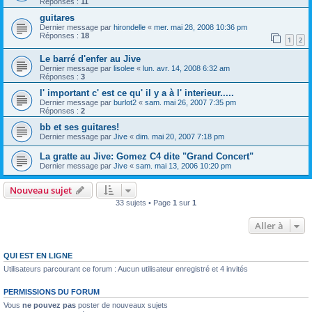
Réponses :
11
guitares
Dernier message par
hirondelle
«
mer. mai 28, 2008 10:36 pm
Réponses :
18
1
2
Le barré d'enfer au Jive
Dernier message par
lisolee
«
lun. avr. 14, 2008 6:32 am
Réponses :
3
l' important c' est ce qu' il y a à l' interieur.....
Dernier message par
burlot2
«
sam. mai 26, 2007 7:35 pm
Réponses :
2
bb et ses guitares!
Dernier message par
Jive
«
dim. mai 20, 2007 7:18 pm
La gratte au Jive: Gomez C4 dite "Grand Concert"
Dernier message par
Jive
«
sam. mai 13, 2006 10:20 pm
Nouveau sujet
33 sujets • Page
1
sur
1
Aller à
QUI EST EN LIGNE
Utilisateurs parcourant ce forum : Aucun utilisateur enregistré et 4 invités
PERMISSIONS DU FORUM
Vous
ne pouvez pas
poster de nouveaux sujets