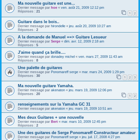
Ma nouvelle guitare est une...
Dernier message par
hoe
«
ven. août 21, 2009 12:12 pm
Réponses :
21
1
2
Guitare dans le bois..
Dernier message par
hirondelle
«
jeu. août 20, 2009 10:27 am
Réponses :
2
A la demande de Manuel ==> Guitare Lesueur
Dernier message par
Serge
«
dim. avr. 12, 2009 2:18 am
Réponses :
5
J'aime quand ça brille....
Dernier message par
donadey michel
«
ven. mars 27, 2009 11:43 am
Réponses :
8
Une palette de guitares
Dernier message par
Ponomareff serge
«
mar. mars 24, 2009 1:29 pm
Réponses :
30
1
2
3
Ma nouvelle guitare Yamaha.
Dernier message par
akenaton
«
jeu. mars 19, 2009 12:06 pm
Réponses :
20
1
2
renseignements sur la Yamaha GC 31
Dernier message par
akenaton
«
jeu. mars 19, 2009 10:51 am
Mes deux Guitares + une nouvelle
Dernier message par
Bert
«
mar. mars 10, 2009 12:45 pm
Réponses :
2
Une des guitares de Serge Ponomareff Constructeur amateur
Dernier message par
Ponomareff serge
«
jeu. juil. 17, 2008 4:27 pm