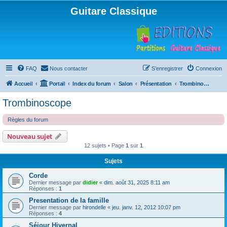
Guitare Classique
FAQ
Nous contacter
S’enregistrer
Connexion
Accueil
Portail
Index du forum
Salon
Présentation
Trombinoscope
Trombinoscope
Règles du forum
Nouveau sujet
12 sujets • Page
1
sur
1
Sujets
Corde
Dernier message par
didier
«
dim. août 31, 2025 8:11 am
Réponses :
1
Presentation de la famille
Dernier message par
hirondelle
«
jeu. janv. 12, 2012 10:07 pm
Réponses :
4
Séjour Hivernal