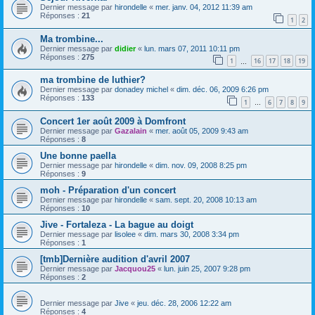
Dernier message par
hirondelle
«
mer. janv. 04, 2012 11:39 am
Réponses :
21
1
2
Ma trombine...
Dernier message par
didier
«
lun. mars 07, 2011 10:11 pm
Réponses :
275
1
16
17
18
19
…
ma trombine de luthier?
Dernier message par
donadey michel
«
dim. déc. 06, 2009 6:26 pm
Réponses :
133
1
6
7
8
9
…
Concert 1er août 2009 à Domfront
Dernier message par
Gazalain
«
mer. août 05, 2009 9:43 am
Réponses :
8
Une bonne paella
Dernier message par
hirondelle
«
dim. nov. 09, 2008 8:25 pm
Réponses :
9
moh - Préparation d'un concert
Dernier message par
hirondelle
«
sam. sept. 20, 2008 10:13 am
Réponses :
10
Jive - Fortaleza - La bague au doigt
Dernier message par
lisolee
«
dim. mars 30, 2008 3:34 pm
Réponses :
1
[tmb]Dernière audition d'avril 2007
Dernier message par
Jacquou25
«
lun. juin 25, 2007 9:28 pm
Réponses :
2
Dernier message par
Jive
«
jeu. déc. 28, 2006 12:22 am
Réponses :
4