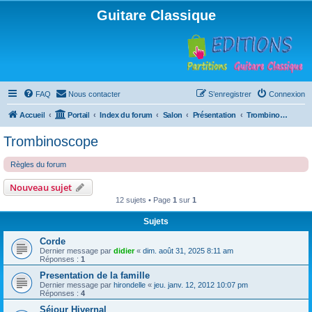
Guitare Classique
FAQ
Nous contacter
S’enregistrer
Connexion
Accueil
Portail
Index du forum
Salon
Présentation
Trombinoscope
Trombinoscope
Règles du forum
Nouveau sujet
12 sujets • Page
1
sur
1
Sujets
Corde
Dernier message par
didier
«
dim. août 31, 2025 8:11 am
Réponses :
1
Presentation de la famille
Dernier message par
hirondelle
«
jeu. janv. 12, 2012 10:07 pm
Réponses :
4
Séjour Hivernal