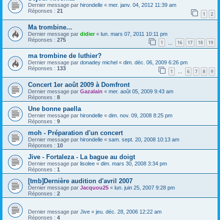
Dernier message par
hirondelle
«
mer. janv. 04, 2012 11:39 am
Réponses :
21
1
2
Ma trombine...
Dernier message par
didier
«
lun. mars 07, 2011 10:11 pm
Réponses :
275
1
16
17
18
19
…
ma trombine de luthier?
Dernier message par
donadey michel
«
dim. déc. 06, 2009 6:26 pm
Réponses :
133
1
6
7
8
9
…
Concert 1er août 2009 à Domfront
Dernier message par
Gazalain
«
mer. août 05, 2009 9:43 am
Réponses :
8
Une bonne paella
Dernier message par
hirondelle
«
dim. nov. 09, 2008 8:25 pm
Réponses :
9
moh - Préparation d'un concert
Dernier message par
hirondelle
«
sam. sept. 20, 2008 10:13 am
Réponses :
10
Jive - Fortaleza - La bague au doigt
Dernier message par
lisolee
«
dim. mars 30, 2008 3:34 pm
Réponses :
1
[tmb]Dernière audition d'avril 2007
Dernier message par
Jacquou25
«
lun. juin 25, 2007 9:28 pm
Réponses :
2
Dernier message par
Jive
«
jeu. déc. 28, 2006 12:22 am
Réponses :
4