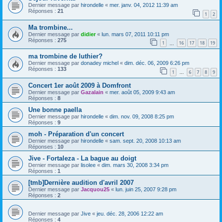
Dernier message par
hirondelle
«
mer. janv. 04, 2012 11:39 am
Réponses :
21
1
2
Ma trombine...
Dernier message par
didier
«
lun. mars 07, 2011 10:11 pm
Réponses :
275
1
16
17
18
19
…
ma trombine de luthier?
Dernier message par
donadey michel
«
dim. déc. 06, 2009 6:26 pm
Réponses :
133
1
6
7
8
9
…
Concert 1er août 2009 à Domfront
Dernier message par
Gazalain
«
mer. août 05, 2009 9:43 am
Réponses :
8
Une bonne paella
Dernier message par
hirondelle
«
dim. nov. 09, 2008 8:25 pm
Réponses :
9
moh - Préparation d'un concert
Dernier message par
hirondelle
«
sam. sept. 20, 2008 10:13 am
Réponses :
10
Jive - Fortaleza - La bague au doigt
Dernier message par
lisolee
«
dim. mars 30, 2008 3:34 pm
Réponses :
1
[tmb]Dernière audition d'avril 2007
Dernier message par
Jacquou25
«
lun. juin 25, 2007 9:28 pm
Réponses :
2
Dernier message par
Jive
«
jeu. déc. 28, 2006 12:22 am
Réponses :
4