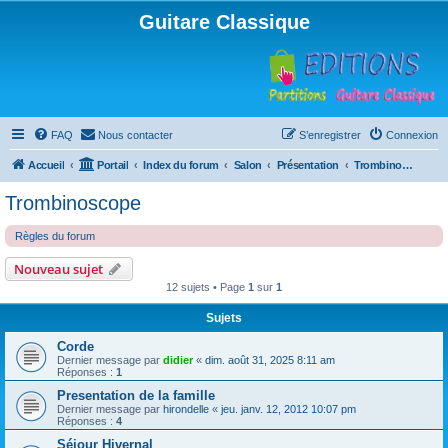
Guitare Classique
FAQ
Nous contacter
S’enregistrer
Connexion
Accueil
Portail
Index du forum
Salon
Présentation
Trombinoscope
Trombinoscope
Règles du forum
Nouveau sujet
12 sujets • Page
1
sur
1
Sujets
Corde
Dernier message par
didier
«
dim. août 31, 2025 8:11 am
Réponses :
1
Presentation de la famille
Dernier message par
hirondelle
«
jeu. janv. 12, 2012 10:07 pm
Réponses :
4
Séjour Hivernal