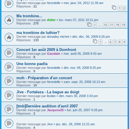
Dernier message par
hirondelle
«
mer. janv. 04, 2012 11:39 am
Réponses :
21
1
2
Ma trombine...
Dernier message par
didier
«
lun. mars 07, 2011 10:11 pm
Réponses :
275
1
16
17
18
19
…
ma trombine de luthier?
Dernier message par
donadey michel
«
dim. déc. 06, 2009 6:26 pm
Réponses :
133
1
6
7
8
9
…
Concert 1er août 2009 à Domfront
Dernier message par
Gazalain
«
mer. août 05, 2009 9:43 am
Réponses :
8
Une bonne paella
Dernier message par
hirondelle
«
dim. nov. 09, 2008 8:25 pm
Réponses :
9
moh - Préparation d'un concert
Dernier message par
hirondelle
«
sam. sept. 20, 2008 10:13 am
Réponses :
10
Jive - Fortaleza - La bague au doigt
Dernier message par
lisolee
«
dim. mars 30, 2008 3:34 pm
Réponses :
1
[tmb]Dernière audition d'avril 2007
Dernier message par
Jacquou25
«
lun. juin 25, 2007 9:28 pm
Réponses :
2
Dernier message par
Jive
«
jeu. déc. 28, 2006 12:22 am
Réponses :
4