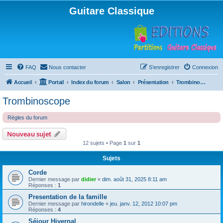
Guitare Classique
FAQ
Nous contacter
S’enregistrer
Connexion
Accueil
Portail
Index du forum
Salon
Présentation
Trombinoscope
Trombinoscope
Règles du forum
Nouveau sujet
12 sujets • Page
1
sur
1
Sujets
Corde
Dernier message par
didier
«
dim. août 31, 2025 8:11 am
Réponses :
1
Presentation de la famille
Dernier message par
hirondelle
«
jeu. janv. 12, 2012 10:07 pm
Réponses :
4
Séjour Hivernal