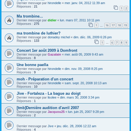
Dernier message par
hirondelle
«
mer. janv. 04, 2012 11:39 am
Réponses :
21
1
2
Ma trombine...
Dernier message par
didier
«
lun. mars 07, 2011 10:11 pm
Réponses :
275
1
16
17
18
19
…
ma trombine de luthier?
Dernier message par
donadey michel
«
dim. déc. 06, 2009 6:26 pm
Réponses :
133
1
6
7
8
9
…
Concert 1er août 2009 à Domfront
Dernier message par
Gazalain
«
mer. août 05, 2009 9:43 am
Réponses :
8
Une bonne paella
Dernier message par
hirondelle
«
dim. nov. 09, 2008 8:25 pm
Réponses :
9
moh - Préparation d'un concert
Dernier message par
hirondelle
«
sam. sept. 20, 2008 10:13 am
Réponses :
10
Jive - Fortaleza - La bague au doigt
Dernier message par
lisolee
«
dim. mars 30, 2008 3:34 pm
Réponses :
1
[tmb]Dernière audition d'avril 2007
Dernier message par
Jacquou25
«
lun. juin 25, 2007 9:28 pm
Réponses :
2
Dernier message par
Jive
«
jeu. déc. 28, 2006 12:22 am
Réponses :
4