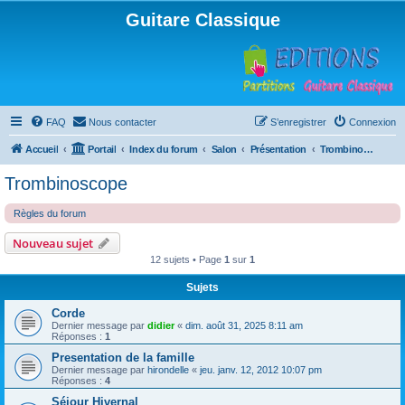
Guitare Classique
FAQ
Nous contacter
S’enregistrer
Connexion
Accueil
Portail
Index du forum
Salon
Présentation
Trombinoscope
Trombinoscope
Règles du forum
Nouveau sujet
12 sujets • Page
1
sur
1
Sujets
Corde
Dernier message par
didier
«
dim. août 31, 2025 8:11 am
Réponses :
1
Presentation de la famille
Dernier message par
hirondelle
«
jeu. janv. 12, 2012 10:07 pm
Réponses :
4
Séjour Hivernal