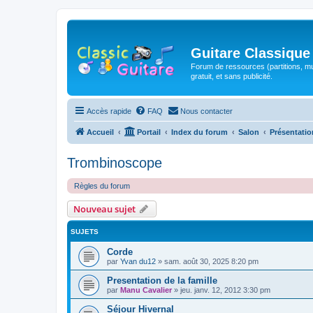
Guitare Classique
Forum de ressources (partitions, mu
gratuit, et sans publicité.
Accès rapide
FAQ
Nous contacter
Accueil
Portail
Index du forum
Salon
Présentatio
Trombinoscope
Règles du forum
Nouveau sujet
SUJETS
Corde
par
Yvan du12
»
sam. août 30, 2025 8:20 pm
Presentation de la famille
par
Manu Cavalier
»
jeu. janv. 12, 2012 3:30 pm
Séjour Hivernal