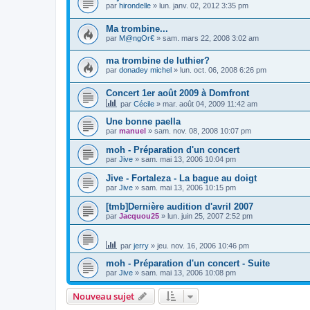
par
hirondelle
»
lun. janv. 02, 2012 3:35 pm
Ma trombine...
par
M@ngOr€
»
sam. mars 22, 2008 3:02 am
ma trombine de luthier?
par
donadey michel
»
lun. oct. 06, 2008 6:26 pm
Concert 1er août 2009 à Domfront
par
Cécile
»
mar. août 04, 2009 11:42 am
Une bonne paella
par
manuel
»
sam. nov. 08, 2008 10:07 pm
moh - Préparation d'un concert
par
Jive
»
sam. mai 13, 2006 10:04 pm
Jive - Fortaleza - La bague au doigt
par
Jive
»
sam. mai 13, 2006 10:15 pm
[tmb]Dernière audition d'avril 2007
par
Jacquou25
»
lun. juin 25, 2007 2:52 pm
par
jerry
»
jeu. nov. 16, 2006 10:46 pm
moh - Préparation d'un concert - Suite
par
Jive
»
sam. mai 13, 2006 10:08 pm
Nouveau sujet