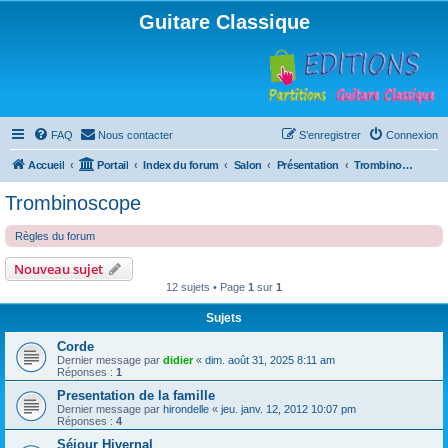
Guitare Classique
FAQ
Nous contacter
S’enregistrer
Connexion
Accueil
Portail
Index du forum
Salon
Présentation
Trombinoscope
Trombinoscope
Règles du forum
Nouveau sujet
12 sujets • Page
1
sur
1
Sujets
Corde
Dernier message par
didier
«
dim. août 31, 2025 8:11 am
Réponses :
1
Presentation de la famille
Dernier message par
hirondelle
«
jeu. janv. 12, 2012 10:07 pm
Réponses :
4
Séjour Hivernal