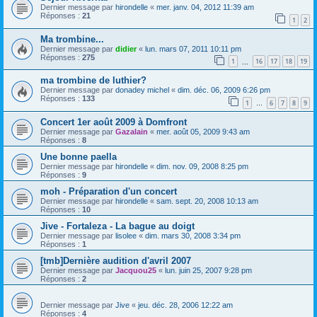
Dernier message par
hirondelle
«
mer. janv. 04, 2012 11:39 am
Réponses :
21
1
2
Ma trombine...
Dernier message par
didier
«
lun. mars 07, 2011 10:11 pm
Réponses :
275
1
16
17
18
19
…
ma trombine de luthier?
Dernier message par
donadey michel
«
dim. déc. 06, 2009 6:26 pm
Réponses :
133
1
6
7
8
9
…
Concert 1er août 2009 à Domfront
Dernier message par
Gazalain
«
mer. août 05, 2009 9:43 am
Réponses :
8
Une bonne paella
Dernier message par
hirondelle
«
dim. nov. 09, 2008 8:25 pm
Réponses :
9
moh - Préparation d'un concert
Dernier message par
hirondelle
«
sam. sept. 20, 2008 10:13 am
Réponses :
10
Jive - Fortaleza - La bague au doigt
Dernier message par
lisolee
«
dim. mars 30, 2008 3:34 pm
Réponses :
1
[tmb]Dernière audition d'avril 2007
Dernier message par
Jacquou25
«
lun. juin 25, 2007 9:28 pm
Réponses :
2
Dernier message par
Jive
«
jeu. déc. 28, 2006 12:22 am
Réponses :
4