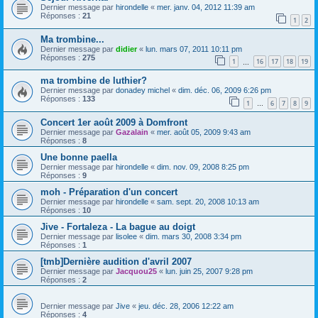
Dernier message par
hirondelle
«
mer. janv. 04, 2012 11:39 am
Réponses :
21
1
2
Ma trombine...
Dernier message par
didier
«
lun. mars 07, 2011 10:11 pm
Réponses :
275
1
16
17
18
19
…
ma trombine de luthier?
Dernier message par
donadey michel
«
dim. déc. 06, 2009 6:26 pm
Réponses :
133
1
6
7
8
9
…
Concert 1er août 2009 à Domfront
Dernier message par
Gazalain
«
mer. août 05, 2009 9:43 am
Réponses :
8
Une bonne paella
Dernier message par
hirondelle
«
dim. nov. 09, 2008 8:25 pm
Réponses :
9
moh - Préparation d'un concert
Dernier message par
hirondelle
«
sam. sept. 20, 2008 10:13 am
Réponses :
10
Jive - Fortaleza - La bague au doigt
Dernier message par
lisolee
«
dim. mars 30, 2008 3:34 pm
Réponses :
1
[tmb]Dernière audition d'avril 2007
Dernier message par
Jacquou25
«
lun. juin 25, 2007 9:28 pm
Réponses :
2
Dernier message par
Jive
«
jeu. déc. 28, 2006 12:22 am
Réponses :
4