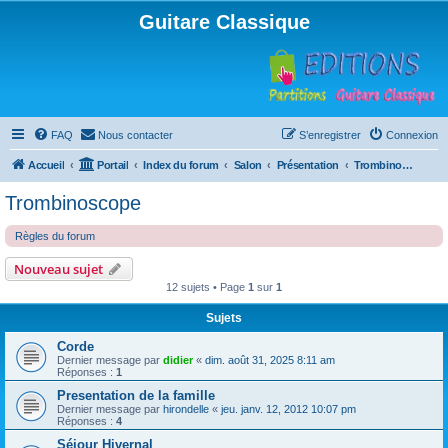
Guitare Classique
FAQ
Nous contacter
S’enregistrer
Connexion
Accueil
Portail
Index du forum
Salon
Présentation
Trombinoscope
Trombinoscope
Règles du forum
Nouveau sujet
12 sujets • Page
1
sur
1
Sujets
Corde
Dernier message par
didier
«
dim. août 31, 2025 8:11 am
Réponses :
1
Presentation de la famille
Dernier message par
hirondelle
«
jeu. janv. 12, 2012 10:07 pm
Réponses :
4
Séjour Hivernal