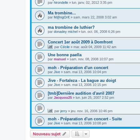
par
hirondelle
»
lun. janv. 02, 2012 3:35 pm
Ma trombine...
par
M@ngOr€
»
sam. mars 22, 2008 3:02 am
ma trombine de luthier?
par
donadey michel
»
lun. oct. 06, 2008 6:26 pm
Concert 1er août 2009 à Domfront
par
Cécile
»
mar. août 04, 2009 11:42 am
Une bonne paella
par
manuel
»
sam. nov. 08, 2008 10:07 pm
moh - Préparation d'un concert
par
Jive
»
sam. mai 13, 2006 10:04 pm
Jive - Fortaleza - La bague au doigt
par
Jive
»
sam. mai 13, 2006 10:15 pm
[tmb]Dernière audition d'avril 2007
par
Jacquou25
»
lun. juin 25, 2007 2:52 pm
par
jerry
»
jeu. nov. 16, 2006 10:46 pm
moh - Préparation d'un concert - Suite
par
Jive
»
sam. mai 13, 2006 10:08 pm
Nouveau sujet