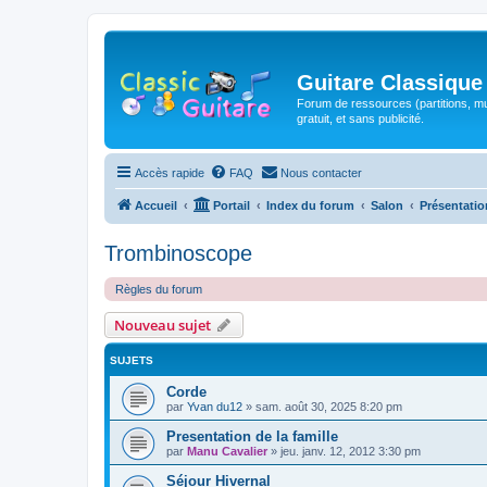
Guitare Classique
Forum de ressources (partitions, mu
gratuit, et sans publicité.
Accès rapide
FAQ
Nous contacter
Accueil
Portail
Index du forum
Salon
Présentatio
Trombinoscope
Règles du forum
Nouveau sujet
SUJETS
Corde
par
Yvan du12
»
sam. août 30, 2025 8:20 pm
Presentation de la famille
par
Manu Cavalier
»
jeu. janv. 12, 2012 3:30 pm
Séjour Hivernal