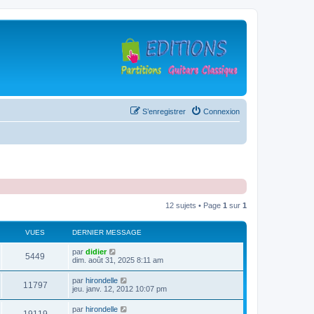
S’enregistrer
Connexion
12 sujets • Page
1
sur
1
VUES
DERNIER MESSAGE
D
par
didier
V
5449
e
dim. août 31, 2025 8:11 am
r
u
n
D
par
hirondelle
V
11797
i
e
jeu. janv. 12, 2012 10:07 pm
e
e
r
r
u
n
D
par
hirondelle
s
m
V
i