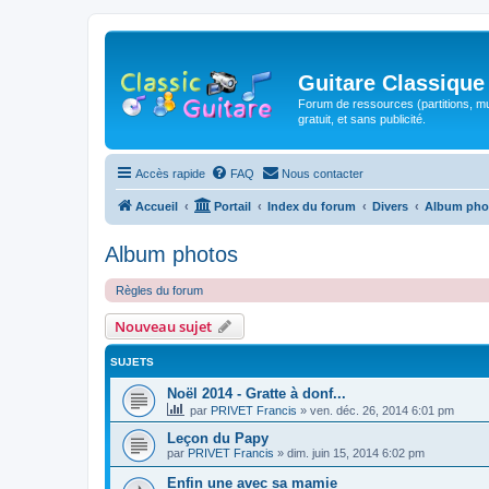
Guitare Classique
Forum de ressources (partitions, mu
gratuit, et sans publicité.
Accès rapide
FAQ
Nous contacter
Accueil
Portail
Index du forum
Divers
Album pho
Album photos
Règles du forum
Nouveau sujet
SUJETS
Noël 2014 - Gratte à donf...
par
PRIVET Francis
»
ven. déc. 26, 2014 6:01 pm
Leçon du Papy
par
PRIVET Francis
»
dim. juin 15, 2014 6:02 pm
Enfin une avec sa mamie