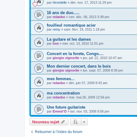
par
hirondelle
»
dim. nov. 17, 2013 11:29 pm
16 ans de duo.....
par
rolanbo
»
ven. déc. 06, 2013 3:38 pm
fouilleul romantique acier
par
remy
»
sam. févr. 19, 2011 1:18 pm
La guitare et les dames
par
hoe
»
mer. oct. 13, 2010 11:01 pm
Concert en la forete, Congo....
par
giorgio signorile
»
jeu. juil. 22, 2010 10:47 am
Mon dernier concert, dans le bois
par
giorgio signorile
»
lun. sept. 07, 2009 8:39 pm
mes femmes...
par
rolanbo
»
dim. juin 07, 2009 8:43 am
ma concentration
par
rolanbo
»
mar. mai 26, 2009 12:56 pm
Une future guitariste
par
Ernest'O
»
lun. nov. 03, 2008 9:56 pm
Nouveau sujet
Retourner à l’index du forum