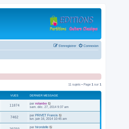
S’enregistrer
Connexion
11 sujets • Page
1
sur
1
VUES
DERNIER MESSAGE
D
par
rolanbo
V
11874
e
sam. déc. 27, 2014 9:37 am
r
u
n
D
par
PRIVET Francis
V
7462
i
e
lun. juin 16, 2014 10:45 am
e
e
r
r
u
n
D
par
hirondelle
s
m
V
i