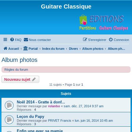
Guitare Classique
FAQ
Nous contacter
S’enregistrer
Connexion
Accueil
Portail
Index du forum
Divers
Album photos
Album photos
Album photos
Règles du forum
Nouveau sujet
11 sujets • Page
1
sur
1
Sujets
Noël 2014 - Gratte à donf...
Dernier message par
rolanbo
«
sam. déc. 27, 2014 9:37 am
Réponses :
4
Leçon du Papy
Dernier message par
PRIVET Francis
«
lun. juin 16, 2014 10:45 am
Réponses :
3
Enfin une avec sa mamie