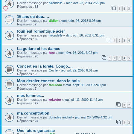
Dernier message par
hirondelle
«
mer. avr. 23, 2014 2:22 pm
Réponses :
33
1
2
3
16 ans de duo.....
Dernier message par
didier
«
ven. déc. 06, 2013 8:05 pm
Réponses :
7
fouilleul romantique acier
Dernier message par
hirondelle
«
dim. oct. 16, 2011 8:31 pm
Réponses :
50
1
2
3
4
La guitare et les dames
Dernier message par
hoe
«
mer. févr. 16, 2011 3:02 pm
Réponses :
70
1
2
3
4
5
Concert en la forete, Congo....
Dernier message par
Cécile
«
jeu. juil. 22, 2010 8:01 pm
Réponses :
9
Mon dernier concert, dans le bois
Dernier message par
tambora
«
mar. sept. 08, 2009 5:40 pm
Réponses :
7
mes femmes...
Dernier message par
rolanbo
«
jeu. juin 11, 2009 11:42 am
Réponses :
27
1
2
ma concentration
Dernier message par
donadey michel
«
jeu. mai 28, 2009 4:32 pm
Réponses :
24
1
2
Une future guitariste