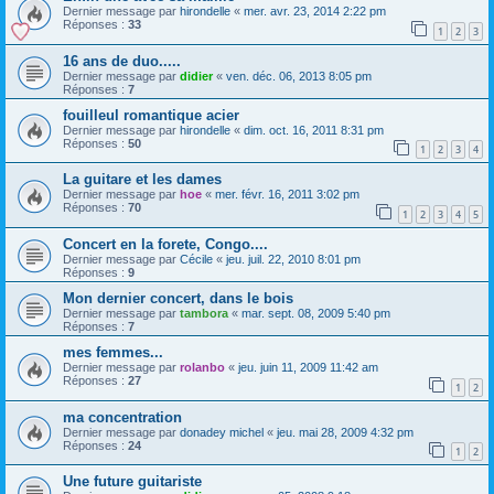
Dernier message par
hirondelle
«
mer. avr. 23, 2014 2:22 pm
Réponses :
33
1
2
3
16 ans de duo.....
Dernier message par
didier
«
ven. déc. 06, 2013 8:05 pm
Réponses :
7
fouilleul romantique acier
Dernier message par
hirondelle
«
dim. oct. 16, 2011 8:31 pm
Réponses :
50
1
2
3
4
La guitare et les dames
Dernier message par
hoe
«
mer. févr. 16, 2011 3:02 pm
Réponses :
70
1
2
3
4
5
Concert en la forete, Congo....
Dernier message par
Cécile
«
jeu. juil. 22, 2010 8:01 pm
Réponses :
9
Mon dernier concert, dans le bois
Dernier message par
tambora
«
mar. sept. 08, 2009 5:40 pm
Réponses :
7
mes femmes...
Dernier message par
rolanbo
«
jeu. juin 11, 2009 11:42 am
Réponses :
27
1
2
ma concentration
Dernier message par
donadey michel
«
jeu. mai 28, 2009 4:32 pm
Réponses :
24
1
2
Une future guitariste