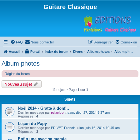
Guitare Classique
FAQ
Nous contacter
S’enregistrer
Connexion
Accueil
Portail
Index du forum
Divers
Album photos
Album photos
Album photos
Règles du forum
Nouveau sujet
11 sujets • Page
1
sur
1
Sujets
Noël 2014 - Gratte à donf...
Dernier message par
rolanbo
«
sam. déc. 27, 2014 9:37 am
Réponses :
4
Leçon du Papy
Dernier message par
PRIVET Francis
«
lun. juin 16, 2014 10:45 am
Réponses :
3
Enfin une avec sa mamie