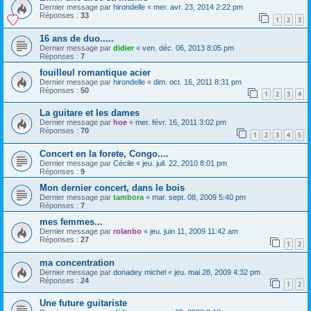
Dernier message par
hirondelle
«
mer. avr. 23, 2014 2:22 pm
Réponses :
33
1
2
3
16 ans de duo.....
Dernier message par
didier
«
ven. déc. 06, 2013 8:05 pm
Réponses :
7
fouilleul romantique acier
Dernier message par
hirondelle
«
dim. oct. 16, 2011 8:31 pm
Réponses :
50
1
2
3
4
La guitare et les dames
Dernier message par
hoe
«
mer. févr. 16, 2011 3:02 pm
Réponses :
70
1
2
3
4
5
Concert en la forete, Congo....
Dernier message par
Cécile
«
jeu. juil. 22, 2010 8:01 pm
Réponses :
9
Mon dernier concert, dans le bois
Dernier message par
tambora
«
mar. sept. 08, 2009 5:40 pm
Réponses :
7
mes femmes...
Dernier message par
rolanbo
«
jeu. juin 11, 2009 11:42 am
Réponses :
27
1
2
ma concentration
Dernier message par
donadey michel
«
jeu. mai 28, 2009 4:32 pm
Réponses :
24
1
2
Une future guitariste