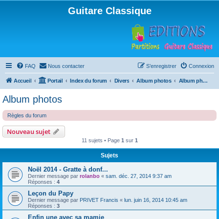
Guitare Classique
FAQ
Nous contacter
S’enregistrer
Connexion
Accueil
Portail
Index du forum
Divers
Album photos
Album photos
Album photos
Règles du forum
Nouveau sujet
11 sujets • Page
1
sur
1
Sujets
Noël 2014 - Gratte à donf...
Dernier message par
rolanbo
«
sam. déc. 27, 2014 9:37 am
Réponses :
4
Leçon du Papy
Dernier message par
PRIVET Francis
«
lun. juin 16, 2014 10:45 am
Réponses :
3
Enfin une avec sa mamie