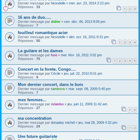
Dernier message par
hirondelle
«
mer. avr. 23, 2014 2:22 pm
Réponses :
33
1
2
3
16 ans de duo.....
Dernier message par
didier
«
ven. déc. 06, 2013 8:05 pm
Réponses :
7
fouilleul romantique acier
Dernier message par
hirondelle
«
dim. oct. 16, 2011 8:31 pm
Réponses :
50
1
2
3
4
La guitare et les dames
Dernier message par
hoe
«
mer. févr. 16, 2011 3:02 pm
Réponses :
70
1
2
3
4
5
Concert en la forete, Congo....
Dernier message par
Cécile
«
jeu. juil. 22, 2010 8:01 pm
Réponses :
9
Mon dernier concert, dans le bois
Dernier message par
tambora
«
mar. sept. 08, 2009 5:40 pm
Réponses :
7
mes femmes...
Dernier message par
rolanbo
«
jeu. juin 11, 2009 11:42 am
Réponses :
27
1
2
ma concentration
Dernier message par
donadey michel
«
jeu. mai 28, 2009 4:32 pm
Réponses :
24
1
2
Une future guitariste