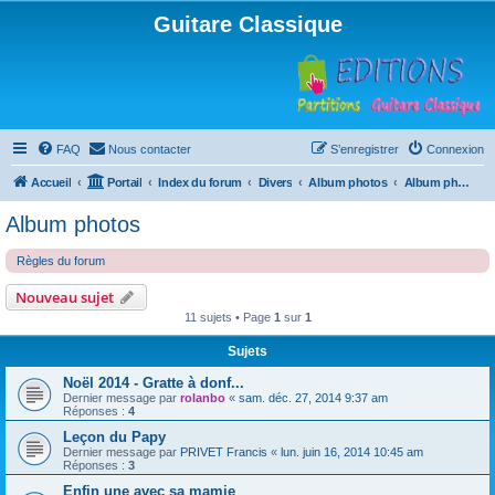
Guitare Classique
FAQ
Nous contacter
S’enregistrer
Connexion
Accueil
Portail
Index du forum
Divers
Album photos
Album photos
Album photos
Règles du forum
Nouveau sujet
11 sujets • Page
1
sur
1
Sujets
Noël 2014 - Gratte à donf...
Dernier message par
rolanbo
«
sam. déc. 27, 2014 9:37 am
Réponses :
4
Leçon du Papy
Dernier message par
PRIVET Francis
«
lun. juin 16, 2014 10:45 am
Réponses :
3
Enfin une avec sa mamie