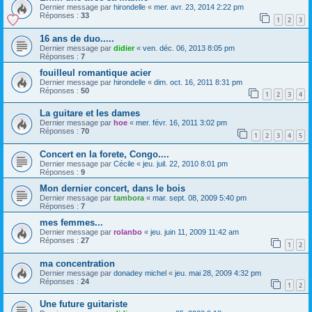
Dernier message par
hirondelle
«
mer. avr. 23, 2014 2:22 pm
Réponses :
33
1
2
3
16 ans de duo.....
Dernier message par
didier
«
ven. déc. 06, 2013 8:05 pm
Réponses :
7
fouilleul romantique acier
Dernier message par
hirondelle
«
dim. oct. 16, 2011 8:31 pm
Réponses :
50
1
2
3
4
La guitare et les dames
Dernier message par
hoe
«
mer. févr. 16, 2011 3:02 pm
Réponses :
70
1
2
3
4
5
Concert en la forete, Congo....
Dernier message par
Cécile
«
jeu. juil. 22, 2010 8:01 pm
Réponses :
9
Mon dernier concert, dans le bois
Dernier message par
tambora
«
mar. sept. 08, 2009 5:40 pm
Réponses :
7
mes femmes...
Dernier message par
rolanbo
«
jeu. juin 11, 2009 11:42 am
Réponses :
27
1
2
ma concentration
Dernier message par
donadey michel
«
jeu. mai 28, 2009 4:32 pm
Réponses :
24
1
2
Une future guitariste