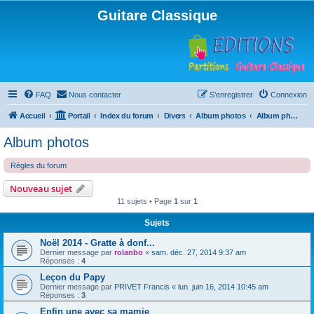
Guitare Classique
FAQ
Nous contacter
S’enregistrer
Connexion
Accueil
Portail
Index du forum
Divers
Album photos
Album photos
Album photos
Règles du forum
Nouveau sujet
11 sujets • Page
1
sur
1
Sujets
Noël 2014 - Gratte à donf...
Dernier message par
rolanbo
«
sam. déc. 27, 2014 9:37 am
Réponses :
4
Leçon du Papy
Dernier message par
PRIVET Francis
«
lun. juin 16, 2014 10:45 am
Réponses :
3
Enfin une avec sa mamie