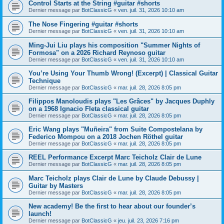
Control Starts at the String #guitar #shorts
Dernier message par
BotClassicG
«
ven. juil. 31, 2026 10:10 am
The Nose Fingering #guitar #shorts
Dernier message par
BotClassicG
«
ven. juil. 31, 2026 10:10 am
Ming-Jui Liu plays his composition "Summer Nights of
Formosa" on a 2026 Richard Reynoso guitar
Dernier message par
BotClassicG
«
ven. juil. 31, 2026 10:10 am
You’re Using Your Thumb Wrong! (Excerpt) | Classical Guitar
Technique
Dernier message par
BotClassicG
«
mar. juil. 28, 2026 8:05 pm
Filippos Manoloudis plays "Les Grâces" by Jacques Duphly
on a 1968 Ignacio Fleta classical guitar
Dernier message par
BotClassicG
«
mar. juil. 28, 2026 8:05 pm
Eric Wang plays "Muñeira" from Suite Compostelana by
Federico Mompou on a 2018 Jochen Röthel guitar
Dernier message par
BotClassicG
«
mar. juil. 28, 2026 8:05 pm
REEL Performance Excerpt Marc Teicholz Clair de Lune
Dernier message par
BotClassicG
«
mar. juil. 28, 2026 8:05 pm
Marc Teicholz plays Clair de Lune by Claude Debussy |
Guitar by Masters
Dernier message par
BotClassicG
«
mar. juil. 28, 2026 8:05 pm
New academy! Be the first to hear about our founder’s
launch!
Dernier message par
BotClassicG
«
jeu. juil. 23, 2026 7:16 pm