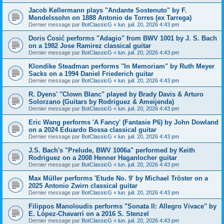
Jacob Kellermann plays "Andante Sostenuto" by F.
Mendelssohn on 1888 Antonio de Torres (ex Tarrega)
Dernier message par
BotClassicG
«
lun. juil. 20, 2026 4:43 pm
Doris Ćosić performs "Adagio" from BWV 1001 by J. S. Bach
on a 1982 Jose Ramirez classical guitar
Dernier message par
BotClassicG
«
lun. juil. 20, 2026 4:43 pm
Klondike Steadman performs "In Memoriam" by Ruth Meyer
Sacks on a 1994 Daniel Friederich guitar
Dernier message par
BotClassicG
«
lun. juil. 20, 2026 4:43 pm
R. Dyens' "Clown Blanc" played by Brady Davis & Arturo
Solorzano (Guitars by Rodriguez & Ameijenda)
Dernier message par
BotClassicG
«
lun. juil. 20, 2026 4:43 pm
Eric Wang performs 'A Fancy' (Fantasie P6) by John Dowland
on a 2024 Eduardo Bossa classical guitar
Dernier message par
BotClassicG
«
lun. juil. 20, 2026 4:43 pm
J.S. Bach's "Prelude, BWV 1006a" performed by Keith
Rodriguez on a 2008 Henner Haganlocher guitar
Dernier message par
BotClassicG
«
lun. juil. 20, 2026 4:43 pm
Max Müller performs 'Etude No. 9' by Michael Tröster on a
2025 Antonio Zwirn classical guitar
Dernier message par
BotClassicG
«
lun. juil. 20, 2026 4:43 pm
Filippos Manoloudis performs "Sonata II: Allegro Vivace" by
E. López-Chavarri on a 2016 S. Stenzel
Dernier message par
BotClassicG
«
lun. juil. 20, 2026 4:43 pm