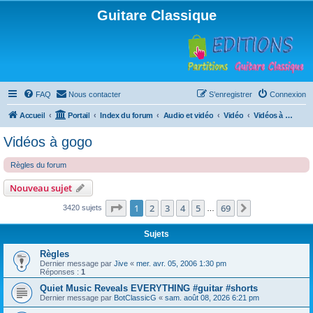
Guitare Classique
FAQ
Nous contacter
S’enregistrer
Connexion
Accueil
Portail
Index du forum
Audio et vidéo
Vidéo
Vidéos à gogo
Vidéos à gogo
Règles du forum
Nouveau sujet
Page
1
sur
69
1
2
3
4
5
69
Suivante
3420 sujets
…
Sujets
Règles
Dernier message par
Jive
«
mer. avr. 05, 2006 1:30 pm
Réponses :
1
Quiet Music Reveals EVERYTHING #guitar #shorts
Dernier message par
BotClassicG
«
sam. août 08, 2026 6:21 pm