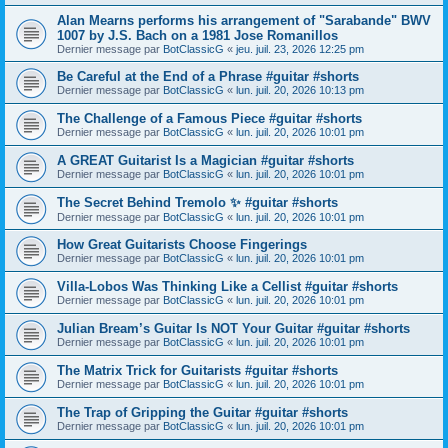
Alan Mearns performs his arrangement of "Sarabande" BWV
1007 by J.S. Bach on a 1981 Jose Romanillos
Dernier message par
BotClassicG
«
jeu. juil. 23, 2026 12:25 pm
Be Careful at the End of a Phrase #guitar #shorts
Dernier message par
BotClassicG
«
lun. juil. 20, 2026 10:13 pm
The Challenge of a Famous Piece #guitar #shorts
Dernier message par
BotClassicG
«
lun. juil. 20, 2026 10:01 pm
A GREAT Guitarist Is a Magician #guitar #shorts
Dernier message par
BotClassicG
«
lun. juil. 20, 2026 10:01 pm
The Secret Behind Tremolo ✨ #guitar #shorts
Dernier message par
BotClassicG
«
lun. juil. 20, 2026 10:01 pm
How Great Guitarists Choose Fingerings
Dernier message par
BotClassicG
«
lun. juil. 20, 2026 10:01 pm
Villa-Lobos Was Thinking Like a Cellist #guitar #shorts
Dernier message par
BotClassicG
«
lun. juil. 20, 2026 10:01 pm
Julian Bream’s Guitar Is NOT Your Guitar #guitar #shorts
Dernier message par
BotClassicG
«
lun. juil. 20, 2026 10:01 pm
The Matrix Trick for Guitarists #guitar #shorts
Dernier message par
BotClassicG
«
lun. juil. 20, 2026 10:01 pm
The Trap of Gripping the Guitar #guitar #shorts
Dernier message par
BotClassicG
«
lun. juil. 20, 2026 10:01 pm