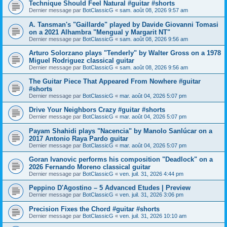
Technique Should Feel Natural #guitar #shorts
Dernier message par
BotClassicG
«
sam. août 08, 2026 9:57 am
A. Tansman's "Gaillarde" played by Davide Giovanni Tomasi
on a 2021 Alhambra "Mengual y Margarit NT"
Dernier message par
BotClassicG
«
sam. août 08, 2026 9:56 am
Arturo Solorzano plays "Tenderly" by Walter Gross on a 1978
Miguel Rodriguez classical guitar
Dernier message par
BotClassicG
«
sam. août 08, 2026 9:56 am
The Guitar Piece That Appeared From Nowhere #guitar
#shorts
Dernier message par
BotClassicG
«
mar. août 04, 2026 5:07 pm
Drive Your Neighbors Crazy #guitar #shorts
Dernier message par
BotClassicG
«
mar. août 04, 2026 5:07 pm
Payam Shahidi plays "Nacencia" by Manolo Sanlúcar on a
2017 Antonio Raya Pardo guitar
Dernier message par
BotClassicG
«
mar. août 04, 2026 5:07 pm
Goran Ivanovic performs his composition "Deadlock" on a
2026 Fernando Moreno classical guitar
Dernier message par
BotClassicG
«
ven. juil. 31, 2026 4:44 pm
Peppino D'Agostino – 5 Advanced Etudes | Preview
Dernier message par
BotClassicG
«
ven. juil. 31, 2026 3:06 pm
Precision Fixes the Chord #guitar #shorts
Dernier message par
BotClassicG
«
ven. juil. 31, 2026 10:10 am