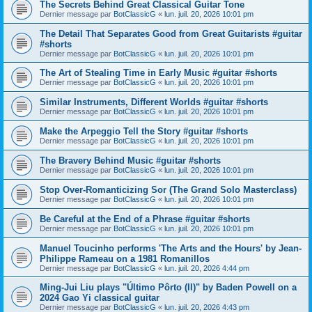
The Secrets Behind Great Classical Guitar Tone
Dernier message par
BotClassicG
«
lun. juil. 20, 2026 10:01 pm
The Detail That Separates Good from Great Guitarists #guitar
#shorts
Dernier message par
BotClassicG
«
lun. juil. 20, 2026 10:01 pm
The Art of Stealing Time in Early Music #guitar #shorts
Dernier message par
BotClassicG
«
lun. juil. 20, 2026 10:01 pm
Similar Instruments, Different Worlds #guitar #shorts
Dernier message par
BotClassicG
«
lun. juil. 20, 2026 10:01 pm
Make the Arpeggio Tell the Story #guitar #shorts
Dernier message par
BotClassicG
«
lun. juil. 20, 2026 10:01 pm
The Bravery Behind Music #guitar #shorts
Dernier message par
BotClassicG
«
lun. juil. 20, 2026 10:01 pm
Stop Over-Romanticizing Sor (The Grand Solo Masterclass)
Dernier message par
BotClassicG
«
lun. juil. 20, 2026 10:01 pm
Be Careful at the End of a Phrase #guitar #shorts
Dernier message par
BotClassicG
«
lun. juil. 20, 2026 10:01 pm
Manuel Toucinho performs 'The Arts and the Hours' by Jean-
Philippe Rameau on a 1981 Romanillos
Dernier message par
BotClassicG
«
lun. juil. 20, 2026 4:44 pm
Ming-Jui Liu plays "Último Pôrto (II)" by Baden Powell on a
2024 Gao Yi classical guitar
Dernier message par
BotClassicG
«
lun. juil. 20, 2026 4:43 pm