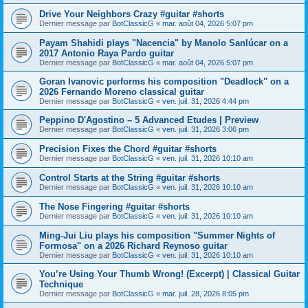
Drive Your Neighbors Crazy #guitar #shorts
Dernier message par
BotClassicG
«
mar. août 04, 2026 5:07 pm
Payam Shahidi plays "Nacencia" by Manolo Sanlúcar on a
2017 Antonio Raya Pardo guitar
Dernier message par
BotClassicG
«
mar. août 04, 2026 5:07 pm
Goran Ivanovic performs his composition "Deadlock" on a
2026 Fernando Moreno classical guitar
Dernier message par
BotClassicG
«
ven. juil. 31, 2026 4:44 pm
Peppino D'Agostino – 5 Advanced Etudes | Preview
Dernier message par
BotClassicG
«
ven. juil. 31, 2026 3:06 pm
Precision Fixes the Chord #guitar #shorts
Dernier message par
BotClassicG
«
ven. juil. 31, 2026 10:10 am
Control Starts at the String #guitar #shorts
Dernier message par
BotClassicG
«
ven. juil. 31, 2026 10:10 am
The Nose Fingering #guitar #shorts
Dernier message par
BotClassicG
«
ven. juil. 31, 2026 10:10 am
Ming-Jui Liu plays his composition "Summer Nights of
Formosa" on a 2026 Richard Reynoso guitar
Dernier message par
BotClassicG
«
ven. juil. 31, 2026 10:10 am
You’re Using Your Thumb Wrong! (Excerpt) | Classical Guitar
Technique
Dernier message par
BotClassicG
«
mar. juil. 28, 2026 8:05 pm