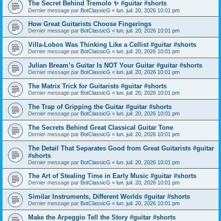
The Secret Behind Tremolo ✨ #guitar #shorts
Dernier message par
BotClassicG
«
lun. juil. 20, 2026 10:01 pm
How Great Guitarists Choose Fingerings
Dernier message par
BotClassicG
«
lun. juil. 20, 2026 10:01 pm
Villa-Lobos Was Thinking Like a Cellist #guitar #shorts
Dernier message par
BotClassicG
«
lun. juil. 20, 2026 10:01 pm
Julian Bream’s Guitar Is NOT Your Guitar #guitar #shorts
Dernier message par
BotClassicG
«
lun. juil. 20, 2026 10:01 pm
The Matrix Trick for Guitarists #guitar #shorts
Dernier message par
BotClassicG
«
lun. juil. 20, 2026 10:01 pm
The Trap of Gripping the Guitar #guitar #shorts
Dernier message par
BotClassicG
«
lun. juil. 20, 2026 10:01 pm
The Secrets Behind Great Classical Guitar Tone
Dernier message par
BotClassicG
«
lun. juil. 20, 2026 10:01 pm
The Detail That Separates Good from Great Guitarists #guitar
#shorts
Dernier message par
BotClassicG
«
lun. juil. 20, 2026 10:01 pm
The Art of Stealing Time in Early Music #guitar #shorts
Dernier message par
BotClassicG
«
lun. juil. 20, 2026 10:01 pm
Similar Instruments, Different Worlds #guitar #shorts
Dernier message par
BotClassicG
«
lun. juil. 20, 2026 10:01 pm
Make the Arpeggio Tell the Story #guitar #shorts