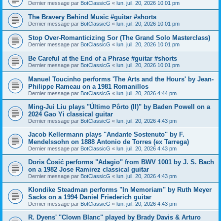
Dernier message par
BotClassicG
«
lun. juil. 20, 2026 10:01 pm
The Bravery Behind Music #guitar #shorts
Dernier message par
BotClassicG
«
lun. juil. 20, 2026 10:01 pm
Stop Over-Romanticizing Sor (The Grand Solo Masterclass)
Dernier message par
BotClassicG
«
lun. juil. 20, 2026 10:01 pm
Be Careful at the End of a Phrase #guitar #shorts
Dernier message par
BotClassicG
«
lun. juil. 20, 2026 10:01 pm
Manuel Toucinho performs 'The Arts and the Hours' by Jean-
Philippe Rameau on a 1981 Romanillos
Dernier message par
BotClassicG
«
lun. juil. 20, 2026 4:44 pm
Ming-Jui Liu plays "Último Pôrto (II)" by Baden Powell on a
2024 Gao Yi classical guitar
Dernier message par
BotClassicG
«
lun. juil. 20, 2026 4:43 pm
Jacob Kellermann plays "Andante Sostenuto" by F.
Mendelssohn on 1888 Antonio de Torres (ex Tarrega)
Dernier message par
BotClassicG
«
lun. juil. 20, 2026 4:43 pm
Doris Ćosić performs "Adagio" from BWV 1001 by J. S. Bach
on a 1982 Jose Ramirez classical guitar
Dernier message par
BotClassicG
«
lun. juil. 20, 2026 4:43 pm
Klondike Steadman performs "In Memoriam" by Ruth Meyer
Sacks on a 1994 Daniel Friederich guitar
Dernier message par
BotClassicG
«
lun. juil. 20, 2026 4:43 pm
R. Dyens' "Clown Blanc" played by Brady Davis & Arturo