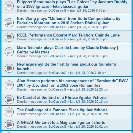
Filippos Manoloudis plays "Les Grâces" by Jacques Duphly
on a 1968 Ignacio Fleta classical guitar
Dernier message par
BotClassicG
«
mar. juil. 28, 2026 8:05 pm
Eric Wang plays "Muñeira" from Suite Compostelana by
Federico Mompou on a 2018 Jochen Röthel guitar
Dernier message par
BotClassicG
«
mar. juil. 28, 2026 8:05 pm
REEL Performance Excerpt Marc Teicholz Clair de Lune
Dernier message par
BotClassicG
«
mar. juil. 28, 2026 8:05 pm
Marc Teicholz plays Clair de Lune by Claude Debussy |
Guitar by Masters
Dernier message par
BotClassicG
«
mar. juil. 28, 2026 8:05 pm
New academy! Be the first to hear about our founder’s
launch!
Dernier message par
BotClassicG
«
jeu. juil. 23, 2026 7:16 pm
Alan Mearns performs his arrangement of "Sarabande" BWV
1007 by J.S. Bach on a 1981 Jose Romanillos
Dernier message par
BotClassicG
«
jeu. juil. 23, 2026 12:25 pm
Be Careful at the End of a Phrase #guitar #shorts
Dernier message par
BotClassicG
«
lun. juil. 20, 2026 10:13 pm
The Challenge of a Famous Piece #guitar #shorts
Dernier message par
BotClassicG
«
lun. juil. 20, 2026 10:01 pm
A GREAT Guitarist Is a Magician #guitar #shorts
Dernier message par
BotClassicG
«
lun. juil. 20, 2026 10:01 pm