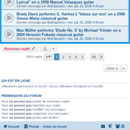
Lyrical" on a 1958 Manuel Velazquez guitar
Dernier message par
BotClassicG
«
lun. juil. 20, 2026 4:43 pm
Brady Davis performs S. Vachez's 'Valsez sur moi' on a 2006
Simon Marty classical guitar
Dernier message par
BotClassicG
«
lun. juil. 20, 2026 4:43 pm
Max Müller performs 'Etude No. 6' by Michael Tröster on a
2024 Hironori Fukuda classical guitar
Dernier message par
BotClassicG
«
lun. juil. 20, 2026 4:43 pm
Nouveau sujet
Page
1
sur
69
1
2
3
4
5
69
Suivante
3416 sujets
…
Aller à
QUI EST EN LIGNE
Utilisateurs parcourant ce forum : Aucun utilisateur enregistré et 5 invités
PERMISSIONS DU FORUM
Vous
ne pouvez pas
poster de nouveaux sujets
Vous
ne pouvez pas
répondre aux sujets
Vous
ne pouvez pas
modifier vos messages
Vous
ne pouvez pas
supprimer vos messages
Vous
ne pouvez pas
joindre des fichiers
Accueil
Portail
Index du forum