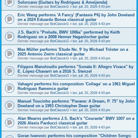
Solorzano (Guitars by Rodriguez & Ameijenda)
Dernier message par
BotClassicG
«
lun. juil. 20, 2026 4:43 pm
Eric Wang performs 'A Fancy' (Fantasie P6) by John Dowland
on a 2024 Eduardo Bossa classical guitar
Dernier message par
BotClassicG
«
lun. juil. 20, 2026 4:43 pm
J.S. Bach's "Prelude, BWV 1006a" performed by Keith
Rodriguez on a 2008 Henner Haganlocher guitar
Dernier message par
BotClassicG
«
lun. juil. 20, 2026 4:43 pm
Max Müller performs 'Etude No. 9' by Michael Tröster on a
2025 Antonio Zwirn classical guitar
Dernier message par
BotClassicG
«
lun. juil. 20, 2026 4:43 pm
Filippos Manoloudis performs "Sonata II: Allegro Vivace" by
E. López-Chavarri on a 2016 S. Stenzel
Dernier message par
BotClassicG
«
lun. juil. 20, 2026 4:43 pm
Vahagni performs his composition 'Collage' on a 1961 Miguel
Rodriguez flamenco guitar
Dernier message par
BotClassicG
«
lun. juil. 20, 2026 4:43 pm
Manuel Toucinho performs "Pavane: A Dream, P. 75" by John
Dowland on a 1993 Christopher Dean guitar
Dernier message par
BotClassicG
«
lun. juil. 20, 2026 4:43 pm
Alan Mearns performs J.S. Bach's "Courante" BWV 1007 on a
2026 Alexis Parducci classical guitar
Dernier message par
BotClassicG
«
lun. juil. 20, 2026 4:43 pm
Goran Ivanovic performs his composition "Children Songs: