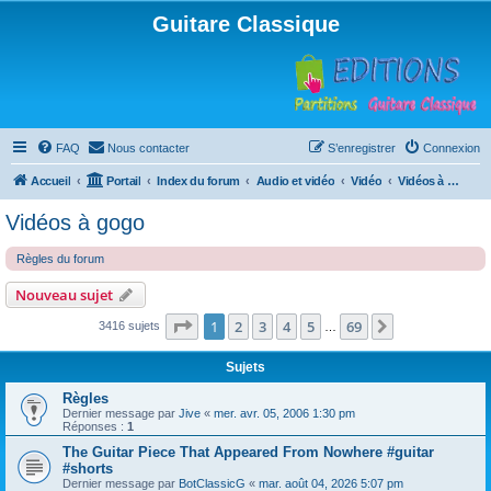
Guitare Classique
FAQ
Nous contacter
S’enregistrer
Connexion
Accueil
Portail
Index du forum
Audio et vidéo
Vidéo
Vidéos à gogo
Vidéos à gogo
Règles du forum
Nouveau sujet
Page
1
sur
69
1
2
3
4
5
69
Suivante
3416 sujets
…
Sujets
Règles
Dernier message par
Jive
«
mer. avr. 05, 2006 1:30 pm
Réponses :
1
The Guitar Piece That Appeared From Nowhere #guitar
#shorts
Dernier message par
BotClassicG
«
mar. août 04, 2026 5:07 pm