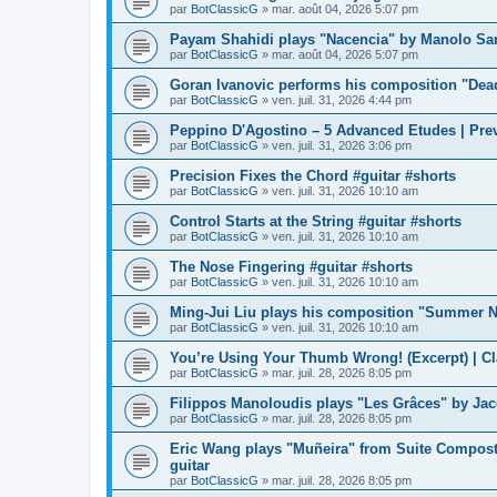
par
BotClassicG
»
mar. août 04, 2026 5:07 pm
Payam Shahidi plays "Nacencia" by Manolo San
par
BotClassicG
»
mar. août 04, 2026 5:07 pm
Goran Ivanovic performs his composition "Dead
par
BotClassicG
»
ven. juil. 31, 2026 4:44 pm
Peppino D'Agostino – 5 Advanced Etudes | Pre
par
BotClassicG
»
ven. juil. 31, 2026 3:06 pm
Precision Fixes the Chord #guitar #shorts
par
BotClassicG
»
ven. juil. 31, 2026 10:10 am
Control Starts at the String #guitar #shorts
par
BotClassicG
»
ven. juil. 31, 2026 10:10 am
The Nose Fingering #guitar #shorts
par
BotClassicG
»
ven. juil. 31, 2026 10:10 am
Ming-Jui Liu plays his composition "Summer N
par
BotClassicG
»
ven. juil. 31, 2026 10:10 am
You’re Using Your Thumb Wrong! (Excerpt) | Cl
par
BotClassicG
»
mar. juil. 28, 2026 8:05 pm
Filippos Manoloudis plays "Les Grâces" by Jacq
par
BotClassicG
»
mar. juil. 28, 2026 8:05 pm
Eric Wang plays "Muñeira" from Suite Compos
guitar
par
BotClassicG
»
mar. juil. 28, 2026 8:05 pm