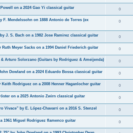
p
s
n
é
e
 Powell on a 2024 Gao Yi classical guitar
o
R
0
s
p
s
n
é
e
y F. Mendelssohn on 1888 Antonio de Torres (ex
o
R
0
s
p
s
n
é
e
o
y J. S. Bach on a 1982 Jose Ramirez classical guitar
s
p
R
0
s
n
e
o
é
Ruth Meyer Sacks on a 1994 Daniel Friederich guitar
s
R
0
s
n
p
e
é
 & Arturo Solorzano (Guitars by Rodriguez & Ameijenda)
s
o
R
0
s
p
e
n
é
 John Dowland on a 2024 Eduardo Bossa classical guitar
o
R
0
s
s
p
n
é
e
 Keith Rodriguez on a 2008 Henner Haganlocher guitar
o
R
0
s
p
s
n
é
e
öster on a 2025 Antonio Zwirn classical guitar
o
R
0
s
p
s
n
é
e
ro Vivace" by E. López-Chavarri on a 2016 S. Stenzel
o
R
0
s
p
s
n
é
e
 a 1961 Miguel Rodriguez flamenco guitar
o
R
0
s
p
s
n
é
e
. 75" by John Dowland on a 1993 Christopher Dean
o