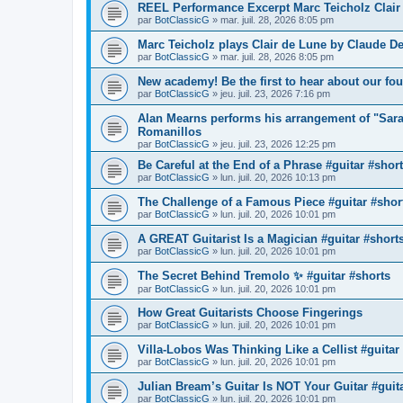
REEL Performance Excerpt Marc Teicholz Clair
par
BotClassicG
»
mar. juil. 28, 2026 8:05 pm
Marc Teicholz plays Clair de Lune by Claude De
par
BotClassicG
»
mar. juil. 28, 2026 8:05 pm
New academy! Be the first to hear about our fo
par
BotClassicG
»
jeu. juil. 23, 2026 7:16 pm
Alan Mearns performs his arrangement of "Sar
Romanillos
par
BotClassicG
»
jeu. juil. 23, 2026 12:25 pm
Be Careful at the End of a Phrase #guitar #shor
par
BotClassicG
»
lun. juil. 20, 2026 10:13 pm
The Challenge of a Famous Piece #guitar #shor
par
BotClassicG
»
lun. juil. 20, 2026 10:01 pm
A GREAT Guitarist Is a Magician #guitar #short
par
BotClassicG
»
lun. juil. 20, 2026 10:01 pm
The Secret Behind Tremolo ✨ #guitar #shorts
par
BotClassicG
»
lun. juil. 20, 2026 10:01 pm
How Great Guitarists Choose Fingerings
par
BotClassicG
»
lun. juil. 20, 2026 10:01 pm
Villa-Lobos Was Thinking Like a Cellist #guitar
par
BotClassicG
»
lun. juil. 20, 2026 10:01 pm
Julian Bream’s Guitar Is NOT Your Guitar #guit
par
BotClassicG
»
lun. juil. 20, 2026 10:01 pm