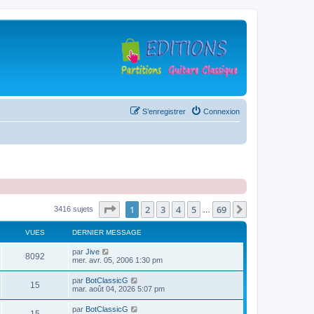
S’enregistrer
Connexion
Page
1
sur
69
1
2
3
4
5
69
Suivante
3416 sujets
…
VUES
DERNIER MESSAGE
D
par
Jive
V
8092
e
mer. avr. 05, 2006 1:30 pm
r
u
n
D
par
BotClassicG
V
15
i
e
mar. août 04, 2026 5:07 pm
e
e
r
r
u
n
D
par
BotClassicG
s
m
V
i