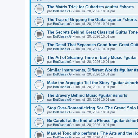
The Matrix Trick for Guitarists #guitar #shorts
par
BotClassicG
»
lun. juil. 20, 2026 10:01 pm
The Trap of Gripping the Guitar #guitar #shorts
par
BotClassicG
»
lun. juil. 20, 2026 10:01 pm
The Secrets Behind Great Classical Guitar Tone
par
BotClassicG
»
lun. juil. 20, 2026 10:01 pm
The Detail That Separates Good from Great Guit
par
BotClassicG
»
lun. juil. 20, 2026 10:01 pm
The Art of Stealing Time in Early Music #guitar
par
BotClassicG
»
lun. juil. 20, 2026 10:01 pm
Similar Instruments, Different Worlds #guitar #
par
BotClassicG
»
lun. juil. 20, 2026 10:01 pm
Make the Arpeggio Tell the Story #guitar #short
par
BotClassicG
»
lun. juil. 20, 2026 10:01 pm
The Bravery Behind Music #guitar #shorts
par
BotClassicG
»
lun. juil. 20, 2026 10:01 pm
Stop Over-Romanticizing Sor (The Grand Solo 
par
BotClassicG
»
lun. juil. 20, 2026 10:01 pm
Be Careful at the End of a Phrase #guitar #shor
par
BotClassicG
»
lun. juil. 20, 2026 10:01 pm
Manuel Toucinho performs 'The Arts and the H
par
BotClassicG
»
lun. juil. 20, 2026 4:44 pm