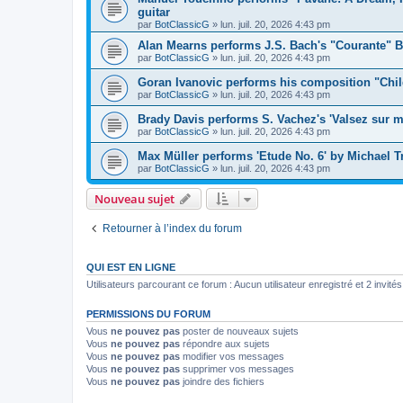
guitar
par
BotClassicG
»
lun. juil. 20, 2026 4:43 pm
Alan Mearns performs J.S. Bach's "Courante" B
par
BotClassicG
»
lun. juil. 20, 2026 4:43 pm
Goran Ivanovic performs his composition "Chil
par
BotClassicG
»
lun. juil. 20, 2026 4:43 pm
Brady Davis performs S. Vachez's 'Valsez sur m
par
BotClassicG
»
lun. juil. 20, 2026 4:43 pm
Max Müller performs 'Etude No. 6' by Michael Tr
par
BotClassicG
»
lun. juil. 20, 2026 4:43 pm
Nouveau sujet
Retourner à l’index du forum
QUI EST EN LIGNE
Utilisateurs parcourant ce forum : Aucun utilisateur enregistré et 2 invités
PERMISSIONS DU FORUM
Vous
ne pouvez pas
poster de nouveaux sujets
Vous
ne pouvez pas
répondre aux sujets
Vous
ne pouvez pas
modifier vos messages
Vous
ne pouvez pas
supprimer vos messages
Vous
ne pouvez pas
joindre des fichiers