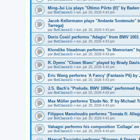
Ming-Jui Liu plays "Último Pôrto (II)" by Baden
par
BotClassicG
»
lun. juil. 20, 2026 4:43 pm
Jacob Kellermann plays "Andante Sostenuto" b
Tarrega)
par
BotClassicG
»
lun. juil. 20, 2026 4:43 pm
Doris Ćosić performs "Adagio" from BWV 1001 b
par
BotClassicG
»
lun. juil. 20, 2026 4:43 pm
Klondike Steadman performs "In Memoriam" by 
par
BotClassicG
»
lun. juil. 20, 2026 4:43 pm
R. Dyens' "Clown Blanc" played by Brady Davis
par
BotClassicG
»
lun. juil. 20, 2026 4:43 pm
Eric Wang performs 'A Fancy' (Fantasie P6) by
par
BotClassicG
»
lun. juil. 20, 2026 4:43 pm
J.S. Bach's "Prelude, BWV 1006a" performed by
par
BotClassicG
»
lun. juil. 20, 2026 4:43 pm
Max Müller performs 'Etude No. 9' by Michael Tr
par
BotClassicG
»
lun. juil. 20, 2026 4:43 pm
Filippos Manoloudis performs "Sonata II: Alleg
par
BotClassicG
»
lun. juil. 20, 2026 4:43 pm
Vahagni performs his composition 'Collage' on
par
BotClassicG
»
lun. juil. 20, 2026 4:43 pm
Manuel Toucinho performs "Pavane: A Dream, P