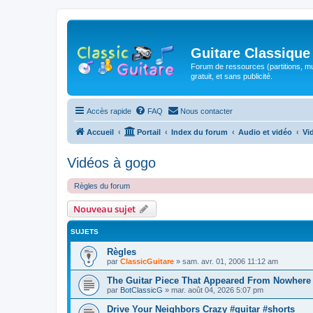
Guitare Classique
Forum de ressources (partitions, mu
gratuit, et sans publicité.
Accès rapide
FAQ
Nous contacter
Accueil
Portail
Index du forum
Audio et vidéo
Vi
Vidéos à gogo
Règles du forum
Nouveau sujet
SUJETS
Règles
par
ClassicGuitare
»
sam. avr. 01, 2006 11:12 am
The Guitar Piece That Appeared From Nowhere 
par
BotClassicG
»
mar. août 04, 2026 5:07 pm
Drive Your Neighbors Crazy #guitar #shorts