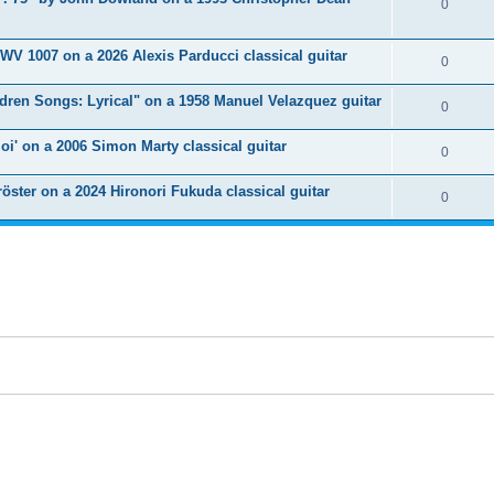
R
0
s
p
s
n
é
e
o
WV 1007 on a 2026 Alexis Parducci classical guitar
s
p
R
0
s
n
e
o
é
dren Songs: Lyrical" on a 1958 Manuel Velazquez guitar
s
R
0
s
n
p
e
é
oi' on a 2006 Simon Marty classical guitar
s
o
R
0
s
p
e
n
é
öster on a 2024 Hironori Fukuda classical guitar
o
R
0
s
s
p
n
é
e
o
s
p
s
n
e
o
s
s
n
e
s
s
e
s