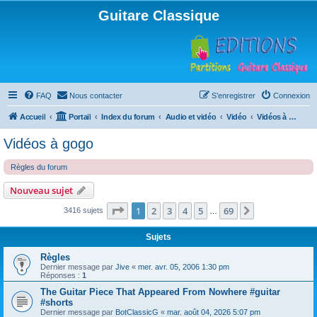
Guitare Classique
FAQ
Nous contacter
S’enregistrer
Connexion
Accueil
Portail
Index du forum
Audio et vidéo
Vidéo
Vidéos à gogo
Vidéos à gogo
Règles du forum
Nouveau sujet
Page
1
sur
69
1
2
3
4
5
69
Suivante
3416 sujets
…
Sujets
Règles
Dernier message par
Jive
«
mer. avr. 05, 2006 1:30 pm
Réponses :
1
The Guitar Piece That Appeared From Nowhere #guitar
#shorts
Dernier message par
BotClassicG
«
mar. août 04, 2026 5:07 pm