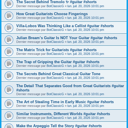
The Secret Behind Tremolo ✨ #guitar #shorts
Dernier message par
BotClassicG
«
lun. juil. 20, 2026 10:01 pm
How Great Guitarists Choose Fingerings
Dernier message par
BotClassicG
«
lun. juil. 20, 2026 10:01 pm
Villa-Lobos Was Thinking Like a Cellist #guitar #shorts
Dernier message par
BotClassicG
«
lun. juil. 20, 2026 10:01 pm
Julian Bream’s Guitar Is NOT Your Guitar #guitar #shorts
Dernier message par
BotClassicG
«
lun. juil. 20, 2026 10:01 pm
The Matrix Trick for Guitarists #guitar #shorts
Dernier message par
BotClassicG
«
lun. juil. 20, 2026 10:01 pm
The Trap of Gripping the Guitar #guitar #shorts
Dernier message par
BotClassicG
«
lun. juil. 20, 2026 10:01 pm
The Secrets Behind Great Classical Guitar Tone
Dernier message par
BotClassicG
«
lun. juil. 20, 2026 10:01 pm
The Detail That Separates Good from Great Guitarists #guitar
#shorts
Dernier message par
BotClassicG
«
lun. juil. 20, 2026 10:01 pm
The Art of Stealing Time in Early Music #guitar #shorts
Dernier message par
BotClassicG
«
lun. juil. 20, 2026 10:01 pm
Similar Instruments, Different Worlds #guitar #shorts
Dernier message par
BotClassicG
«
lun. juil. 20, 2026 10:01 pm
Make the Arpeggio Tell the Story #guitar #shorts