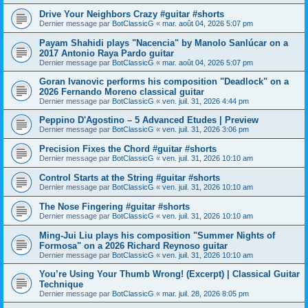
Drive Your Neighbors Crazy #guitar #shorts
Dernier message par
BotClassicG
«
mar. août 04, 2026 5:07 pm
Payam Shahidi plays "Nacencia" by Manolo Sanlúcar on a
2017 Antonio Raya Pardo guitar
Dernier message par
BotClassicG
«
mar. août 04, 2026 5:07 pm
Goran Ivanovic performs his composition "Deadlock" on a
2026 Fernando Moreno classical guitar
Dernier message par
BotClassicG
«
ven. juil. 31, 2026 4:44 pm
Peppino D'Agostino – 5 Advanced Etudes | Preview
Dernier message par
BotClassicG
«
ven. juil. 31, 2026 3:06 pm
Precision Fixes the Chord #guitar #shorts
Dernier message par
BotClassicG
«
ven. juil. 31, 2026 10:10 am
Control Starts at the String #guitar #shorts
Dernier message par
BotClassicG
«
ven. juil. 31, 2026 10:10 am
The Nose Fingering #guitar #shorts
Dernier message par
BotClassicG
«
ven. juil. 31, 2026 10:10 am
Ming-Jui Liu plays his composition "Summer Nights of
Formosa" on a 2026 Richard Reynoso guitar
Dernier message par
BotClassicG
«
ven. juil. 31, 2026 10:10 am
You’re Using Your Thumb Wrong! (Excerpt) | Classical Guitar
Technique
Dernier message par
BotClassicG
«
mar. juil. 28, 2026 8:05 pm