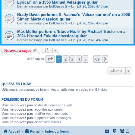
Lyrical" on a 1958 Manuel Velazquez guitar
Dernier message par
BotClassicG
«
lun. juil. 20, 2026 4:43 pm
Brady Davis performs S. Vachez's 'Valsez sur moi' on a 2006
Simon Marty classical guitar
Dernier message par
BotClassicG
«
lun. juil. 20, 2026 4:43 pm
Max Müller performs 'Etude No. 6' by Michael Tröster on a
2024 Hironori Fukuda classical guitar
Dernier message par
BotClassicG
«
lun. juil. 20, 2026 4:43 pm
Nouveau sujet
Page
1
sur
69
1
2
3
4
5
69
Suivante
3416 sujets
…
Aller à
QUI EST EN LIGNE
Utilisateurs parcourant ce forum : Aucun utilisateur enregistré et 8 invités
PERMISSIONS DU FORUM
Vous
ne pouvez pas
poster de nouveaux sujets
Vous
ne pouvez pas
répondre aux sujets
Vous
ne pouvez pas
modifier vos messages
Vous
ne pouvez pas
supprimer vos messages
Vous
ne pouvez pas
joindre des fichiers
Accueil
Portail
Index du forum