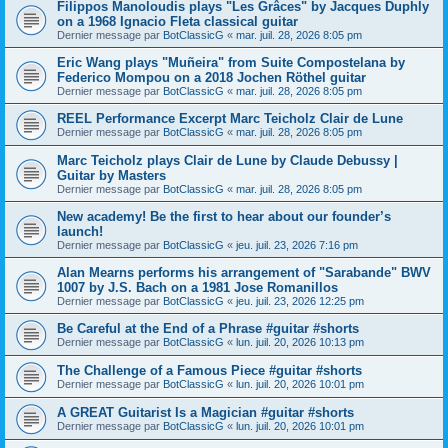
Filippos Manoloudis plays "Les Grâces" by Jacques Duphly
on a 1968 Ignacio Fleta classical guitar
Dernier message par
BotClassicG
«
mar. juil. 28, 2026 8:05 pm
Eric Wang plays "Muñeira" from Suite Compostelana by
Federico Mompou on a 2018 Jochen Röthel guitar
Dernier message par
BotClassicG
«
mar. juil. 28, 2026 8:05 pm
REEL Performance Excerpt Marc Teicholz Clair de Lune
Dernier message par
BotClassicG
«
mar. juil. 28, 2026 8:05 pm
Marc Teicholz plays Clair de Lune by Claude Debussy |
Guitar by Masters
Dernier message par
BotClassicG
«
mar. juil. 28, 2026 8:05 pm
New academy! Be the first to hear about our founder’s
launch!
Dernier message par
BotClassicG
«
jeu. juil. 23, 2026 7:16 pm
Alan Mearns performs his arrangement of "Sarabande" BWV
1007 by J.S. Bach on a 1981 Jose Romanillos
Dernier message par
BotClassicG
«
jeu. juil. 23, 2026 12:25 pm
Be Careful at the End of a Phrase #guitar #shorts
Dernier message par
BotClassicG
«
lun. juil. 20, 2026 10:13 pm
The Challenge of a Famous Piece #guitar #shorts
Dernier message par
BotClassicG
«
lun. juil. 20, 2026 10:01 pm
A GREAT Guitarist Is a Magician #guitar #shorts
Dernier message par
BotClassicG
«
lun. juil. 20, 2026 10:01 pm