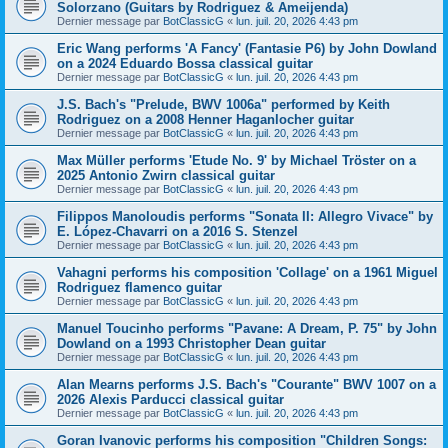
Solorzano (Guitars by Rodriguez & Ameijenda)
Dernier message par
BotClassicG
«
lun. juil. 20, 2026 4:43 pm
Eric Wang performs 'A Fancy' (Fantasie P6) by John Dowland
on a 2024 Eduardo Bossa classical guitar
Dernier message par
BotClassicG
«
lun. juil. 20, 2026 4:43 pm
J.S. Bach's "Prelude, BWV 1006a" performed by Keith
Rodriguez on a 2008 Henner Haganlocher guitar
Dernier message par
BotClassicG
«
lun. juil. 20, 2026 4:43 pm
Max Müller performs 'Etude No. 9' by Michael Tröster on a
2025 Antonio Zwirn classical guitar
Dernier message par
BotClassicG
«
lun. juil. 20, 2026 4:43 pm
Filippos Manoloudis performs "Sonata II: Allegro Vivace" by
E. López-Chavarri on a 2016 S. Stenzel
Dernier message par
BotClassicG
«
lun. juil. 20, 2026 4:43 pm
Vahagni performs his composition 'Collage' on a 1961 Miguel
Rodriguez flamenco guitar
Dernier message par
BotClassicG
«
lun. juil. 20, 2026 4:43 pm
Manuel Toucinho performs "Pavane: A Dream, P. 75" by John
Dowland on a 1993 Christopher Dean guitar
Dernier message par
BotClassicG
«
lun. juil. 20, 2026 4:43 pm
Alan Mearns performs J.S. Bach's "Courante" BWV 1007 on a
2026 Alexis Parducci classical guitar
Dernier message par
BotClassicG
«
lun. juil. 20, 2026 4:43 pm
Goran Ivanovic performs his composition "Children Songs: