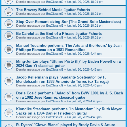
Dernier message par
BotClassicG
«
lun. juil. 20, 2026 10:01 pm
The Bravery Behind Music #guitar #shorts
Dernier message par
BotClassicG
«
lun. juil. 20, 2026 10:01 pm
Stop Over-Romanticizing Sor (The Grand Solo Masterclass)
Dernier message par
BotClassicG
«
lun. juil. 20, 2026 10:01 pm
Be Careful at the End of a Phrase #guitar #shorts
Dernier message par
BotClassicG
«
lun. juil. 20, 2026 10:01 pm
Manuel Toucinho performs 'The Arts and the Hours' by Jean-
Philippe Rameau on a 1981 Romanillos
Dernier message par
BotClassicG
«
lun. juil. 20, 2026 4:44 pm
Ming-Jui Liu plays "Último Pôrto (II)" by Baden Powell on a
2024 Gao Yi classical guitar
Dernier message par
BotClassicG
«
lun. juil. 20, 2026 4:43 pm
Jacob Kellermann plays "Andante Sostenuto" by F.
Mendelssohn on 1888 Antonio de Torres (ex Tarrega)
Dernier message par
BotClassicG
«
lun. juil. 20, 2026 4:43 pm
Doris Ćosić performs "Adagio" from BWV 1001 by J. S. Bach
on a 1982 Jose Ramirez classical guitar
Dernier message par
BotClassicG
«
lun. juil. 20, 2026 4:43 pm
Klondike Steadman performs "In Memoriam" by Ruth Meyer
Sacks on a 1994 Daniel Friederich guitar
Dernier message par
BotClassicG
«
lun. juil. 20, 2026 4:43 pm
R. Dyens' "Clown Blanc" played by Brady Davis & Arturo