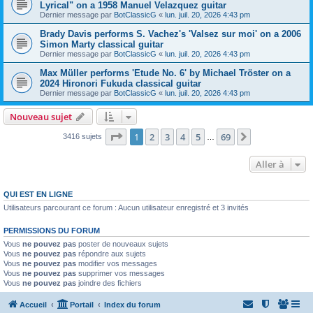
Lyrical" on a 1958 Manuel Velazquez guitar
Dernier message par
BotClassicG
«
lun. juil. 20, 2026 4:43 pm
Brady Davis performs S. Vachez's 'Valsez sur moi' on a 2006
Simon Marty classical guitar
Dernier message par
BotClassicG
«
lun. juil. 20, 2026 4:43 pm
Max Müller performs 'Etude No. 6' by Michael Tröster on a
2024 Hironori Fukuda classical guitar
Dernier message par
BotClassicG
«
lun. juil. 20, 2026 4:43 pm
Nouveau sujet
Page
1
sur
69
1
2
3
4
5
69
Suivante
3416 sujets
…
Aller à
QUI EST EN LIGNE
Utilisateurs parcourant ce forum : Aucun utilisateur enregistré et 3 invités
PERMISSIONS DU FORUM
Vous
ne pouvez pas
poster de nouveaux sujets
Vous
ne pouvez pas
répondre aux sujets
Vous
ne pouvez pas
modifier vos messages
Vous
ne pouvez pas
supprimer vos messages
Vous
ne pouvez pas
joindre des fichiers
Accueil
Portail
Index du forum