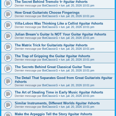
The Secret Behind Tremolo ✨ #guitar #shorts
Dernier message par
BotClassicG
«
lun. juil. 20, 2026 10:01 pm
How Great Guitarists Choose Fingerings
Dernier message par
BotClassicG
«
lun. juil. 20, 2026 10:01 pm
Villa-Lobos Was Thinking Like a Cellist #guitar #shorts
Dernier message par
BotClassicG
«
lun. juil. 20, 2026 10:01 pm
Julian Bream’s Guitar Is NOT Your Guitar #guitar #shorts
Dernier message par
BotClassicG
«
lun. juil. 20, 2026 10:01 pm
The Matrix Trick for Guitarists #guitar #shorts
Dernier message par
BotClassicG
«
lun. juil. 20, 2026 10:01 pm
The Trap of Gripping the Guitar #guitar #shorts
Dernier message par
BotClassicG
«
lun. juil. 20, 2026 10:01 pm
The Secrets Behind Great Classical Guitar Tone
Dernier message par
BotClassicG
«
lun. juil. 20, 2026 10:01 pm
The Detail That Separates Good from Great Guitarists #guitar
#shorts
Dernier message par
BotClassicG
«
lun. juil. 20, 2026 10:01 pm
The Art of Stealing Time in Early Music #guitar #shorts
Dernier message par
BotClassicG
«
lun. juil. 20, 2026 10:01 pm
Similar Instruments, Different Worlds #guitar #shorts
Dernier message par
BotClassicG
«
lun. juil. 20, 2026 10:01 pm
Make the Arpeggio Tell the Story #guitar #shorts