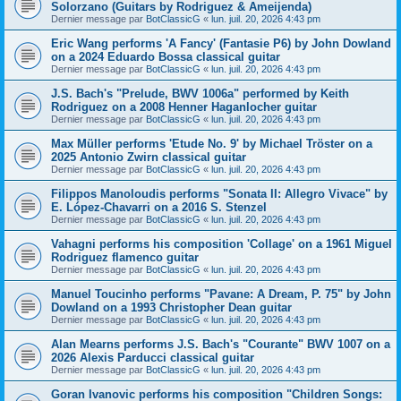
Solorzano (Guitars by Rodriguez & Ameijenda)
Dernier message par
BotClassicG
«
lun. juil. 20, 2026 4:43 pm
Eric Wang performs 'A Fancy' (Fantasie P6) by John Dowland
on a 2024 Eduardo Bossa classical guitar
Dernier message par
BotClassicG
«
lun. juil. 20, 2026 4:43 pm
J.S. Bach's "Prelude, BWV 1006a" performed by Keith
Rodriguez on a 2008 Henner Haganlocher guitar
Dernier message par
BotClassicG
«
lun. juil. 20, 2026 4:43 pm
Max Müller performs 'Etude No. 9' by Michael Tröster on a
2025 Antonio Zwirn classical guitar
Dernier message par
BotClassicG
«
lun. juil. 20, 2026 4:43 pm
Filippos Manoloudis performs "Sonata II: Allegro Vivace" by
E. López-Chavarri on a 2016 S. Stenzel
Dernier message par
BotClassicG
«
lun. juil. 20, 2026 4:43 pm
Vahagni performs his composition 'Collage' on a 1961 Miguel
Rodriguez flamenco guitar
Dernier message par
BotClassicG
«
lun. juil. 20, 2026 4:43 pm
Manuel Toucinho performs "Pavane: A Dream, P. 75" by John
Dowland on a 1993 Christopher Dean guitar
Dernier message par
BotClassicG
«
lun. juil. 20, 2026 4:43 pm
Alan Mearns performs J.S. Bach's "Courante" BWV 1007 on a
2026 Alexis Parducci classical guitar
Dernier message par
BotClassicG
«
lun. juil. 20, 2026 4:43 pm
Goran Ivanovic performs his composition "Children Songs: