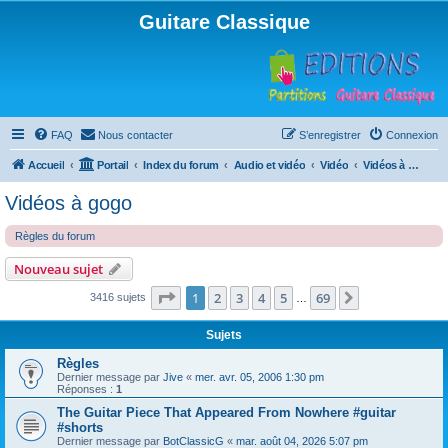
Guitare Classique
FAQ
Nous contacter
S’enregistrer
Connexion
Accueil
Portail
Index du forum
Audio et vidéo
Vidéo
Vidéos à gogo
Vidéos à gogo
Règles du forum
Nouveau sujet
Page
1
sur
69
1
2
3
4
5
69
Suivante
3416 sujets
…
Sujets
Règles
Dernier message par
Jive
«
mer. avr. 05, 2006 1:30 pm
Réponses :
1
The Guitar Piece That Appeared From Nowhere #guitar
#shorts
Dernier message par
BotClassicG
«
mar. août 04, 2026 5:07 pm