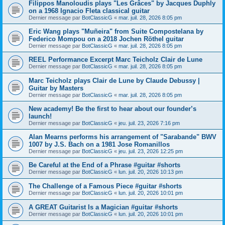
Filippos Manoloudis plays "Les Grâces" by Jacques Duphly
on a 1968 Ignacio Fleta classical guitar
Dernier message par
BotClassicG
«
mar. juil. 28, 2026 8:05 pm
Eric Wang plays "Muñeira" from Suite Compostelana by
Federico Mompou on a 2018 Jochen Röthel guitar
Dernier message par
BotClassicG
«
mar. juil. 28, 2026 8:05 pm
REEL Performance Excerpt Marc Teicholz Clair de Lune
Dernier message par
BotClassicG
«
mar. juil. 28, 2026 8:05 pm
Marc Teicholz plays Clair de Lune by Claude Debussy |
Guitar by Masters
Dernier message par
BotClassicG
«
mar. juil. 28, 2026 8:05 pm
New academy! Be the first to hear about our founder’s
launch!
Dernier message par
BotClassicG
«
jeu. juil. 23, 2026 7:16 pm
Alan Mearns performs his arrangement of "Sarabande" BWV
1007 by J.S. Bach on a 1981 Jose Romanillos
Dernier message par
BotClassicG
«
jeu. juil. 23, 2026 12:25 pm
Be Careful at the End of a Phrase #guitar #shorts
Dernier message par
BotClassicG
«
lun. juil. 20, 2026 10:13 pm
The Challenge of a Famous Piece #guitar #shorts
Dernier message par
BotClassicG
«
lun. juil. 20, 2026 10:01 pm
A GREAT Guitarist Is a Magician #guitar #shorts
Dernier message par
BotClassicG
«
lun. juil. 20, 2026 10:01 pm