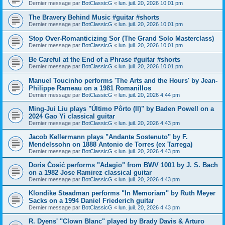
Dernier message par
BotClassicG
«
lun. juil. 20, 2026 10:01 pm
The Bravery Behind Music #guitar #shorts
Dernier message par
BotClassicG
«
lun. juil. 20, 2026 10:01 pm
Stop Over-Romanticizing Sor (The Grand Solo Masterclass)
Dernier message par
BotClassicG
«
lun. juil. 20, 2026 10:01 pm
Be Careful at the End of a Phrase #guitar #shorts
Dernier message par
BotClassicG
«
lun. juil. 20, 2026 10:01 pm
Manuel Toucinho performs 'The Arts and the Hours' by Jean-
Philippe Rameau on a 1981 Romanillos
Dernier message par
BotClassicG
«
lun. juil. 20, 2026 4:44 pm
Ming-Jui Liu plays "Último Pôrto (II)" by Baden Powell on a
2024 Gao Yi classical guitar
Dernier message par
BotClassicG
«
lun. juil. 20, 2026 4:43 pm
Jacob Kellermann plays "Andante Sostenuto" by F.
Mendelssohn on 1888 Antonio de Torres (ex Tarrega)
Dernier message par
BotClassicG
«
lun. juil. 20, 2026 4:43 pm
Doris Ćosić performs "Adagio" from BWV 1001 by J. S. Bach
on a 1982 Jose Ramirez classical guitar
Dernier message par
BotClassicG
«
lun. juil. 20, 2026 4:43 pm
Klondike Steadman performs "In Memoriam" by Ruth Meyer
Sacks on a 1994 Daniel Friederich guitar
Dernier message par
BotClassicG
«
lun. juil. 20, 2026 4:43 pm
R. Dyens' "Clown Blanc" played by Brady Davis & Arturo