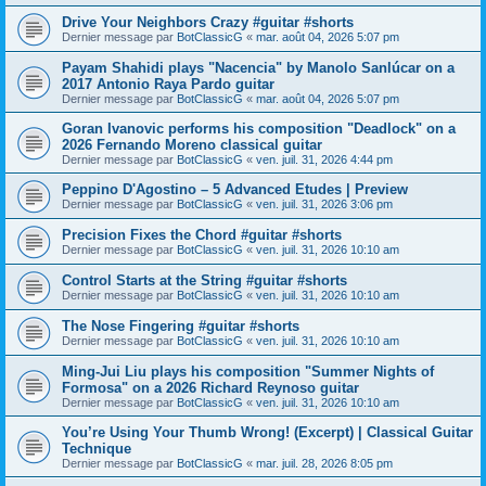
Drive Your Neighbors Crazy #guitar #shorts
Dernier message par
BotClassicG
«
mar. août 04, 2026 5:07 pm
Payam Shahidi plays "Nacencia" by Manolo Sanlúcar on a
2017 Antonio Raya Pardo guitar
Dernier message par
BotClassicG
«
mar. août 04, 2026 5:07 pm
Goran Ivanovic performs his composition "Deadlock" on a
2026 Fernando Moreno classical guitar
Dernier message par
BotClassicG
«
ven. juil. 31, 2026 4:44 pm
Peppino D'Agostino – 5 Advanced Etudes | Preview
Dernier message par
BotClassicG
«
ven. juil. 31, 2026 3:06 pm
Precision Fixes the Chord #guitar #shorts
Dernier message par
BotClassicG
«
ven. juil. 31, 2026 10:10 am
Control Starts at the String #guitar #shorts
Dernier message par
BotClassicG
«
ven. juil. 31, 2026 10:10 am
The Nose Fingering #guitar #shorts
Dernier message par
BotClassicG
«
ven. juil. 31, 2026 10:10 am
Ming-Jui Liu plays his composition "Summer Nights of
Formosa" on a 2026 Richard Reynoso guitar
Dernier message par
BotClassicG
«
ven. juil. 31, 2026 10:10 am
You’re Using Your Thumb Wrong! (Excerpt) | Classical Guitar
Technique
Dernier message par
BotClassicG
«
mar. juil. 28, 2026 8:05 pm